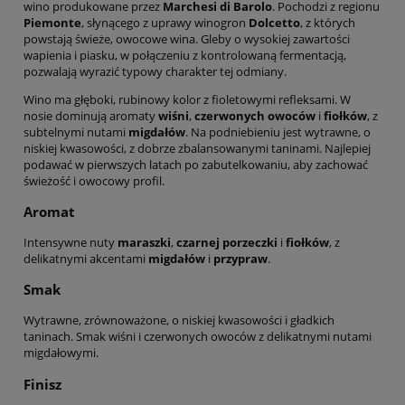
wino produkowane przez
Marchesi di Barolo
. Pochodzi z regionu
Piemonte
, słynącego z uprawy winogron
Dolcetto
, z których
powstają świeże, owocowe wina. Gleby o wysokiej zawartości
wapienia i piasku, w połączeniu z kontrolowaną fermentacją,
pozwalają wyrazić typowy charakter tej odmiany.
Wino ma głęboki, rubinowy kolor z fioletowymi refleksami. W
nosie dominują aromaty
wiśni
,
czerwonych owoców
i
fiołków
, z
subtelnymi nutami
migdałów
. Na podniebieniu jest wytrawne, o
niskiej kwasowości, z dobrze zbalansowanymi taninami. Najlepiej
podawać w pierwszych latach po zabutelkowaniu, aby zachować
świeżość i owocowy profil.
Aromat
Intensywne nuty
maraszki
,
czarnej porzeczki
i
fiołków
, z
delikatnymi akcentami
migdałów
i
przypraw
.
Smak
Wytrawne, zrównoważone, o niskiej kwasowości i gładkich
taninach. Smak wiśni i czerwonych owoców z delikatnymi nutami
migdałowymi.
Finisz