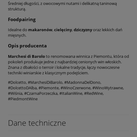
Średniej długości, z owocowymi nutami i delikatną taninową
strukturą.
Foodpairing
Idealne do
makaronów
,
cielęciny
,
dziczyzny
oraz lekkich dań
mięsnych.
Opis producenta
Marchesi di Barolo
to renomowana winnica z Piemontu, która od
pokoleń produkuje jedne z najbardziej cenionych win włoskich.
Znana z dbałości o terroir i lokalne tradycje, łączy nowoczesne
techniki winiarskie z klasycznym podejściem.
#Dolcetto, #MarchesiDiBarolo, #MadonnaDelDono,
#DolcettoDAlba, #Piemonte, #WinoCzerwone, #WinoWytrawne,
#Wiśnia, #CzarnaPorzeczka, #ItalianWine, #RedWine,
#PiedmontWine
Dane techniczne