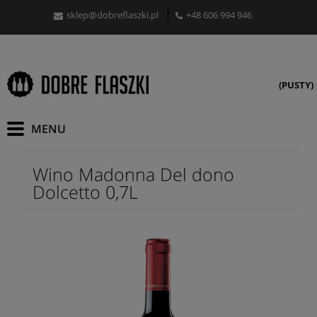
sklep@dobreflaszki.pl
+48 606 994 946
(PUSTY)
Wino Madonna Del dono
Dolcetto 0,7L