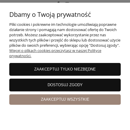
Dbamy o Twoją prywatność
POMOC
Pliki cookies i pokrewne im technologie umożliwiają poprawne
działanie strony i pomagają nam dostosować ofertę do Twoich
potrzeb. Możesz zaakceptować wykorzystanie przez nas
wszystkich tych plików i przejść do sklepu lub dostosować użycie
MOJE KONTO
plików do swoich preferencji, wybierając opcję "Dostosuj zgody".
Więcej o plikach cookies przeczytasz w naszej Polityce
prywatności.
PŁATNOŚCI I DOSTAWA
ZAAKCEPTUJ TYLKO NIEZBĘDNE
INFORMACJE
DOSTOSUJ ZGODY
ZAAKCEPTUJ WSZYSTKIE
O NAS
pokaż pełną wersję strony
Sklep internetowy Shoper Premium