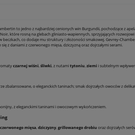
mbertin to jedno z najbardziej cenionych win Burgundii, pochodzące z apel
 Noir, które rosną na glebach gliniasto-wapiennych, sprzyjających rozwojo
w beczkach, co dodaje mu struktury i złożoności smakowej. Gevrey-Chamberti
się z daniami z czerwonego mięsa, dziczyzną oraz dojrzałymi serami.
romaty
czarnej wiśni
,
śliwki
, z nutami
tytoniu
,
ziemi
i subtelnym wpływe
rze zbalansowane, o eleganckich taninach; smak dojrzałych owoców z delik
monijny, z eleganckimi taninami i owocowym wykończeniem.
ing
czerwonego mięsa
,
dziczyzny
,
grillowanego drobiu
oraz dojrzałych seró