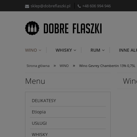
sklep@dobreflaszki.pl
+48 606 994 946
WINO
WHISKY
RUM
INNE A
»
»
Strona główna
WINO
Wino Gevrey Chambertin 13% 0,75L
Menu
Win
DELIKATESY
Etiopia
USŁUGI
WHISKY