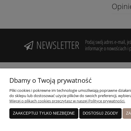
Opini
NEWSLETTER
Podaj swój adres e-mail, je
informacje o nowościach i 
Dbamy o Twoją prywatność
Pliki cookies i pokrewne im technologie umożliwiają poprawne działa
Potrzebujesz pomocy? Zadzwoń!
R
do sklepu lub dostosować użycie plików do swoich preferencji, wybiera
+48 606 994 946
Więcej o plikach cookies przeczytasz w naszej Polityce prywatności.
Z
Nasz sklep:
ZAAKCEPTUJ TYLKO NIEZBĘDNE
DOSTOSUJ ZGODY
ZA
Pruszków, Nowa Stacja, ul. Sienkiewicza 19