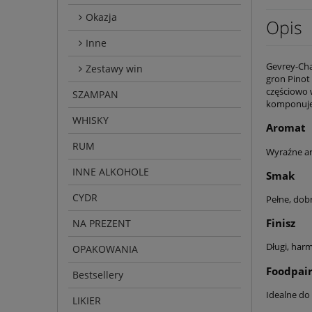
Okazja
Opis
Inne
Gevrey-Cha
Zestawy win
gron Pinot
częściowo 
SZAMPAN
komponuje 
WHISKY
Aromat
RUM
Wyraźne a
INNE ALKOHOLE
Smak
CYDR
Pełne, dob
Finisz
NA PREZENT
Długi, har
OPAKOWANIA
Foodpair
Bestsellery
Idealne do
LIKIER