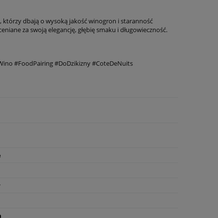
tórzy dbają o wysoką jakość winogron i staranność
oceniane za swoją elegancję, głębię smaku i długowieczność.
ino #FoodPairing #DoDzikizny #CoteDeNuits
e
r
a