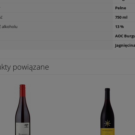
r
Pełne
ść
750 ml
s L'Esparrou Rose 0,75L
Wino Bonfils L'Esparrou Chardonnay
 alkoholu
13 %
0,75L
AOC Burg
49,90 zł
Jagnięcin
kty powiązane