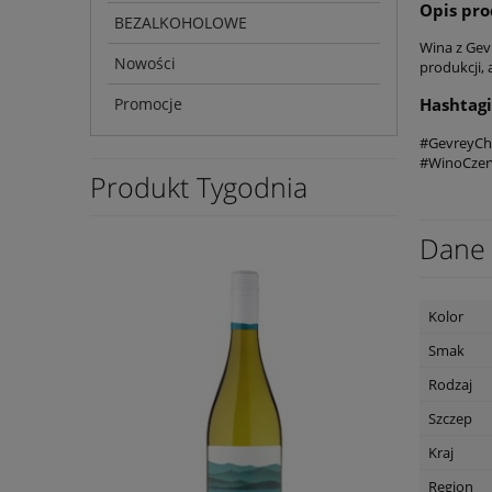
Opis pr
BEZALKOHOLOWE
Wina z Gev
Nowości
produkcji, 
Promocje
Hashtagi
#GevreyCh
#WinoCze
Produkt Tygodnia
Dane 
Kolor
Smak
Rodzaj
Szczep
Kraj
Region