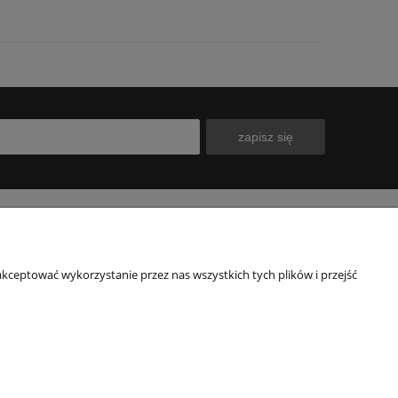
zapisz się
INFORMACJE
O NAS
kceptować wykorzystanie przez nas wszystkich tych plików i przejść
Polityka prywatności
Kontakt
Blog
Nasz sklep
wy
O firmie