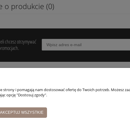
e o produkcie (0)
żeli chcesz otrzymywać
promocjach.
POMOC
MOJE KONTO
PŁATNOŚCI I
DOSTAWA
nie strony i pomagają nam dostosować ofertę do Twoich potrzeb. Możesz zaa
egulaminy
Twoje zamówienia
jąc opcję "Dostosuj zgody".
Formy płatności
wroty i reklamacje
Ustawienia konta
Czas i koszty dosta
Przechowalnia
AKCEPTUJ WSZYSTKIE
Czas realizacji
zamówienia