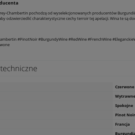
oducenta
rey-Chambertin pochodzą od wyselekcjonowanych producentów Burgundii, k
aby odzwierciedlić charakterystyczne cechy terroir tej apelacji. Wina te są d
ambertin #PinotNoir #BurgundyWine #RedWine #FrenchWine #EleganckieW
rwone
techniczne
Czerwone
Wytrawn
Spokojne
Pinot Noi
Francja
Burgundi