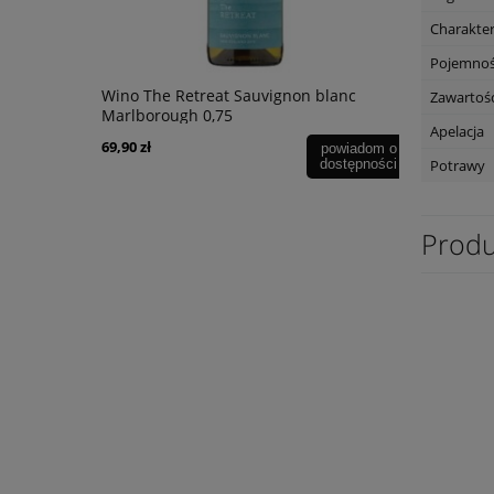
Charakte
Pojemno
Wino The Retreat Sauvignon blanc
Wino Bonfil
Zawartość
Marlborough 0,75
Apelacja
69,90 zł
49,90 zł
powiadom o
Potrawy
dostępności
Produ