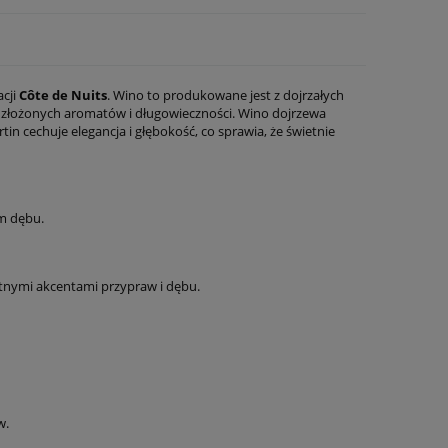
acji
Côte de Nuits
. Wino to produkowane jest z dojrzałych
wi złożonych aromatów i długowieczności. Wino dojrzewa
n cechuje elegancja i głębokość, co sprawia, że świetnie
m dębu.
atnymi akcentami przypraw i dębu.
w.