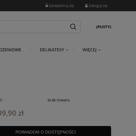
Zarejestruj się
Zaloguj się
(PUSTY)
DZENIOWE
DELIKATESY
WIĘCEJ
ć:
brak towaru
99,90 zł
POWIADOM O DOSTĘPNOŚCI