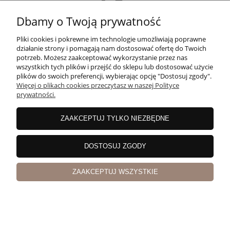
Dbamy o Twoją prywatność
POMOC
Pliki cookies i pokrewne im technologie umożliwiają poprawne
działanie strony i pomagają nam dostosować ofertę do Twoich
potrzeb. Możesz zaakceptować wykorzystanie przez nas
wszystkich tych plików i przejść do sklepu lub dostosować użycie
MOJE KONTO
plików do swoich preferencji, wybierając opcję "Dostosuj zgody".
Więcej o plikach cookies przeczytasz w naszej Polityce
prywatności.
PŁATNOŚCI I DOSTAWA
ZAAKCEPTUJ TYLKO NIEZBĘDNE
INFORMACJE
DOSTOSUJ ZGODY
ZAAKCEPTUJ WSZYSTKIE
O NAS
pokaż pełną wersję strony
Sklep internetowy Shoper Premium