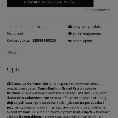
POWIADOM O DOSTĘPNOŚCI
do przechowalni
Ocena:
zapytaj o produkt
Producent:
-
poleć znajomemu
Kod produktu:
3258691493206
dodaj opinię
Opis
Château La Commanderie
to eleganckie czerwone wino z
prestiżowej apelacji
Saint-Émilion Grand Cru
w regionie
Bordeaux
. Wytwarzane z dominacją szczepu
Merlot
(80%) oraz
dodatkiem
Cabernet Franc
(20%), oferuje intensywne aromaty
dojrzałych czarnych owoców
, takich jak
czarna porzeczka
i
jeżyna
, wzbogacone nutami
przypraw
,
cedru
oraz subtelnym
akcentem
wanilii
. Wino dojrzewało przez
18 miesięcy
w beczkach
z
dębu francuskiego
, z czego
50%
stanowiły nowe beczki, co