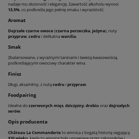
nadaje mu złożoność i elegancję. Zawartość alkoholu wynosi
13,5%
, co podkreśla jego pełnię smaku i wyrazistość.
Aromat
Dojrzałe czarne owoce
(
czarna porzeczka
,
jeżyna
), nuty
przypraw
,
cedru
i delikatna
wanilia
.
Smak
Zbalansowane, z wyraźnymi taninami i świeżą kwasowością,
podkreślającymi owocowy charakter wina.
Finisz
Długi, aksamitny, z nutą
cedru
i
przypraw
.
Foodpairing
Idealne do
czerwonych mięs
,
dziczyzny
,
drobiu
oraz
dojrzałych
serów
.
Opis producenta
Château La Commanderie
to winnica z bogatą historią sięgającą
XIII wieku
, kiedy to winnice były uprawiane przez zakonników i