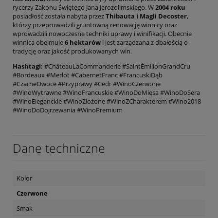
rycerzy Zakonu Świętego Jana Jerozolimskiego. W
2004 roku
posiadłość została nabyta przez
Thibauta i Magli Decoster
,
którzy przeprowadzili gruntowną renowację winnicy oraz
wprowadzili nowoczesne techniki uprawy i winifikacji. Obecnie
winnica obejmuje
6 hektarów
i jest zarządzana z dbałością o
tradycję oraz jakość produkowanych win.
Hashtagi:
#ChâteauLaCommanderie #SaintÉmilionGrandCru
#Bordeaux #Merlot #CabernetFranc #FrancuskiDąb
#CzarneOwoce #Przyprawy #Cedr #WinoCzerwone
#WinoWytrawne #WinoFrancuskie #WinoDoMięsa #WinoDoSera
#WinoEleganckie #WinoZłożone #WinoZCharakterem #Wino2018
#WinoDoDojrzewania #WinoPremium
Dane techniczne
Kolor
Czerwone
Smak