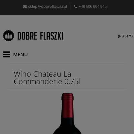
sklep@dobreflaszki.pl
+48 606 994 946
(PUSTY)
Wino Chateau La
Commanderie 0,75l