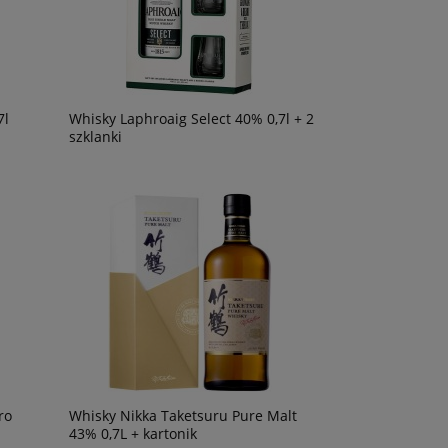
7l
Whisky Laphroaig Select 40% 0,7l + 2
szklanki
ro
Whisky Nikka Taketsuru Pure Malt
l
43% 0,7L + kartonik