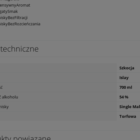
tensywnyAromat
gatySmak
skyBezFiltracji
iskyBezRozcieńczania
techniczne
Szkocja
Islay
ść
700 ml
 alkoholu
54 %
hisky
Single Mal
Torfowa
a Champagne
Wino Bonfils L'Esparrou Merlot 0,75L
kty powiązane