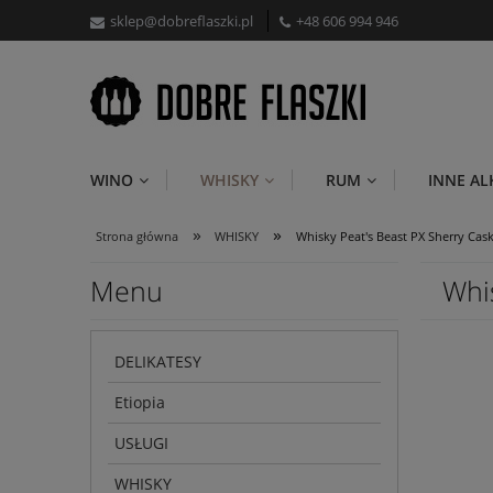
sklep@dobreflaszki.pl
+48 606 994 946
WINO
WHISKY
RUM
INNE A
»
»
Strona główna
WHISKY
Whisky Peat's Beast PX Sherry Cask
Menu
Whi
DELIKATESY
Etiopia
USŁUGI
WHISKY