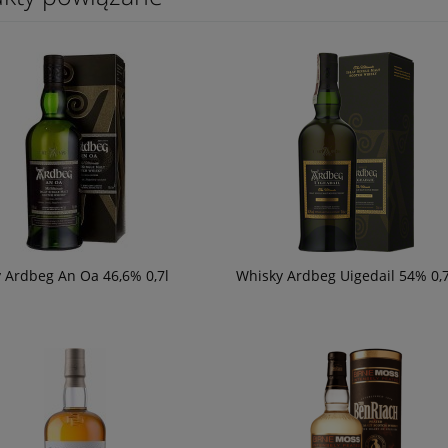
49,90 zł
powiadom o
dostępności
 Ardbeg An Oa 46,6% 0,7l
Whisky Ardbeg Uigedail 54% 0,7