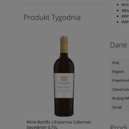
#In
#Bo
Produkt Tygodnia
#Whi
#Wh
Dane 
Kraj
Region
Pojemno
Zawartość
Rodzaj W
Smak
Primitivo
Wino Bonfils L'Esparrou Cabernet
Degustacj
Produ
Sauvignon 0,75L