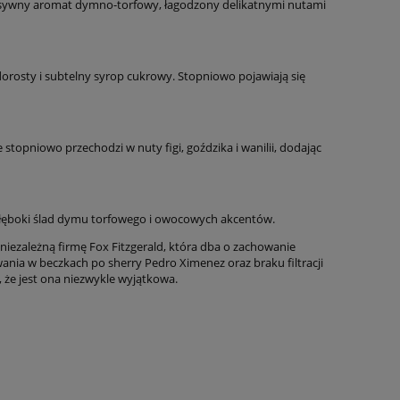
tensywny aromat dymno-torfowy, łagodzony delikatnymi nutami
orosty i subtelny syrop cukrowy. Stopniowo pojawiają się
stopniowo przechodzi w nuty figi, goździka i wanilii, dodając
u głęboki ślad dymu torfowego i owocowych akcentów.
niezależną firmę Fox Fitzgerald, która dba o zachowanie
ania w beczkach po sherry Pedro Ximenez oraz braku filtracji
 że jest ona niezwykle wyjątkowa.