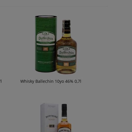
56,90 zł
54,90 zł
powiadom o
dostępności
l
Whisky Ballechin 10yo 46% 0,7l