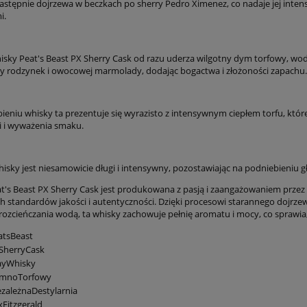
następnie dojrzewa w beczkach po sherry Pedro Ximenez, co nadaje jej in
i.
isky Peat's Beast PX Sherry Cask od razu uderza wilgotny dym torfowy, wod
ty rodzynek i owocowej marmolady, dodając bogactwa i złożoności zapachu.
eniu whisky ta prezentuje się wyrazisto z intensywnym ciepłem torfu, które 
i i wyważenia smaku.
 whisky jest niesamowicie długi i intensywny, pozostawiając na podniebieni
t's Beast PX Sherry Cask jest produkowana z pasją i zaangażowaniem przez 
h standardów jakości i autentyczności. Dzięki procesowi starannego dojrzew
 rozcieńczania wodą, ta whisky zachowuje pełnię aromatu i mocy, co sprawia,
atsBeast
SherryCask
ayWhisky
mnoTorfowy
zależnaDestylarnia
Fitzgerald