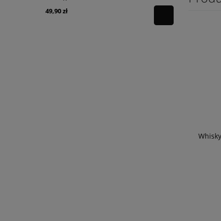
49,90 zł
120,00 zł
powiadom o
dostępności
Whisky