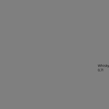
Whisk
0,7l