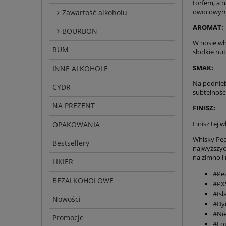
torfem, a 
owocowym
Zawartość alkoholu
AROMAT:
BOURBON
W nosie wh
RUM
słodkie nu
SMAK:
INNE ALKOHOLE
Na podniebi
CYDR
subtelnośc
NA PREZENT
FINISZ:
Finisz tej
OPAKOWANIA
Whisky Pea
Bestsellery
najwyższyc
na zimno i
LIKIER
#Pe
BEZALKOHOLOWE
#PX
#Isl
Nowości
#Dy
#Nie
Promocje
#Fox