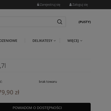
Zarejestruj się
Zaloguj się
(PUSTY)
DZENIOWE
DELIKATESY
WIĘCEJ
,7l
ć:
brak towaru
79,90 zł
POWIADOM O DOSTĘPNOŚCI