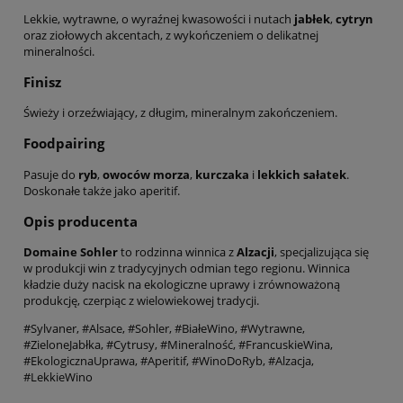
Lekkie, wytrawne, o wyraźnej kwasowości i nutach
jabłek
,
cytryn
oraz ziołowych akcentach, z wykończeniem o delikatnej
mineralności.
Finisz
Świeży i orzeźwiający, z długim, mineralnym zakończeniem.
Foodpairing
Pasuje do
ryb
,
owoców morza
,
kurczaka
i
lekkich sałatek
.
Doskonałe także jako aperitif.
Opis producenta
Domaine Sohler
to rodzinna winnica z
Alzacji
, specjalizująca się
w produkcji win z tradycyjnych odmian tego regionu. Winnica
kładzie duży nacisk na ekologiczne uprawy i zrównoważoną
produkcję, czerpiąc z wielowiekowej tradycji.
#Sylvaner, #Alsace, #Sohler, #BiałeWino, #Wytrawne,
#ZieloneJabłka, #Cytrusy, #Mineralność, #FrancuskieWina,
#EkologicznaUprawa, #Aperitif, #WinoDoRyb, #Alzacja,
#LekkieWino