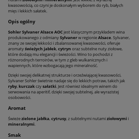
kwasowością, co czyni je doskonałym wyborem do ryb, białych
mięs i lekkich sałatek.
Opis ogólny
Sohler Sylvaner Alsace AOC
jest klasycznym przykładem wina
produkowanego z odmiany
Sylvaner
w regionie
Alsace
. Sylvaner,
znany ze swojej lekkości i zbalansowanej kwasowości, oferuje
aromaty
świeżych jabłek
,
cytryn
oraz subtelne nuty ziołowe,
które dodają mu elegancji i świeżości. Wino to pochodzi z
różnorodnych terroirów, w tym z gleb wulkanicznych i
wapiennych, które wzbogacają jego mineralność.
Dzięki swojej delikatnej strukturze i orzeźwiającej kwasowości,
Sylvaner Sohler świetnie nadaje się do lekkich potraw, takich jak
ryby
,
kurczak
czy
sałatki
. Jest również idealnym winem do
serwowania na aperitif, dzięki swojej subtelnej, ale wyrazistej
osobowości.
Aromat
Świeże
zielone jabłka
,
cytrusy
, z subtelnymi nutami
ziołowymi
i
mineralnymi
.
Smak