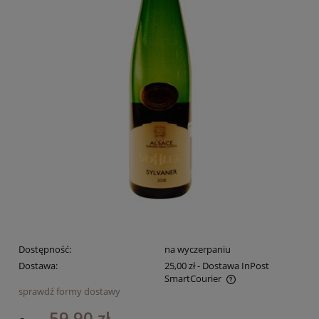
Dostępność:
na wyczerpaniu
Dostawa:
25,00 zł
- Dostawa InPost
SmartCourier
sprawdź formy dostawy
Cena nie zawiera ewentualnych kosztów płatności
59,90 zł