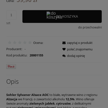
Cena:
DO KOSZYKA
szt
do przechowalni
Ocena:
zapytaj o produkt
Producent:
-
poleć znajomemu
Kod produktu:
20001155
dodaj opinię
Opis
Sohler Sylvaner Alsace AOC
to białe, wytrawne wino z regionu
Alzacja
we Francji, o zawartości alkoholu
12,5%
. Wino oferuje
świeże aromaty
zielonych jabłek
,
cytrusów
, z delikatnymi
nutami
ziołowymi
i
mineralnymi
. Jest lekkie, z wyraźną