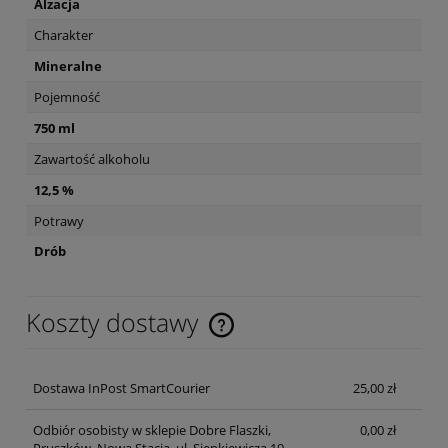
Alzacja
Charakter
Mineralne
Pojemność
750 ml
Zawartość alkoholu
12,5 %
Potrawy
Drób
Koszty dostawy
Cena nie zawiera ewentualnych kosztów płatności
Dostawa InPost SmartCourier
25,00 zł
Odbiór osobisty w sklepie Dobre Flaszki,
0,00 zł
Pruszków, Nowa Stacja, ul. Sienkiewicza 19