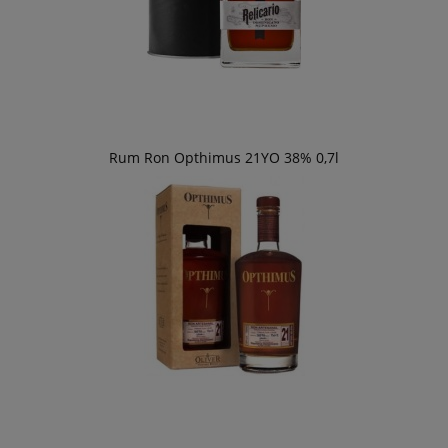
Rum Ron Opthimus 21YO 38% 0,7l