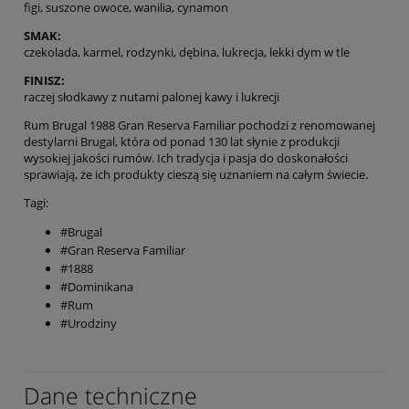
figi, suszone owoce, wanilia, cynamon
SMAK:
czekolada, karmel, rodzynki, dębina, lukrecja, lekki dym w tle
FINISZ:
raczej słodkawy z nutami palonej kawy i lukrecji
Rum Brugal 1988 Gran Reserva Familiar pochodzi z renomowanej
destylarni Brugal, która od ponad 130 lat słynie z produkcji
wysokiej jakości rumów. Ich tradycja i pasja do doskonałości
sprawiają, że ich produkty cieszą się uznaniem na całym świecie.
Tagi:
#Brugal
#Gran Reserva Familiar
#1888
#Dominikana
#Rum
#Urodziny
Dane techniczne