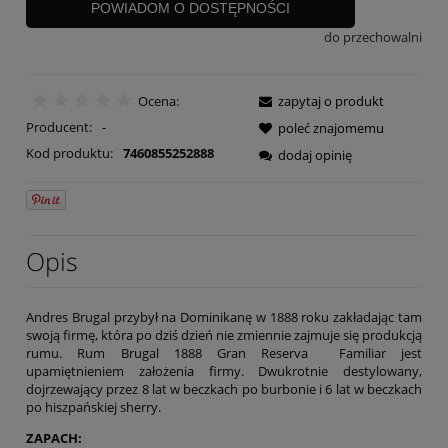
POWIADOM O DOSTĘPNOŚCI
do przechowalni
Ocena:
zapytaj o produkt
Producent:
-
poleć znajomemu
Kod produktu:
7460855252888
dodaj opinię
Opis
Andres Brugal przybył na Dominikanę w 1888 roku zakładając tam
swoją firmę, która po dziś dzień nie zmiennie zajmuje się produkcją
rumu. Rum Brugal 1888 Gran Reserva Familiar jest
upamiętnieniem założenia firmy. Dwukrotnie destylowany,
dojrzewający przez 8 lat w beczkach po burbonie i 6 lat w beczkach
po hiszpańskiej sherry.
ZAPACH: