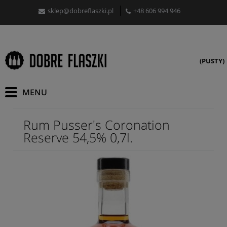
sklep@dobreflaszki.pl
+48 606 994 946
(PUSTY)
Rum Pusser's Coronation
Reserve 54,5% 0,7l.