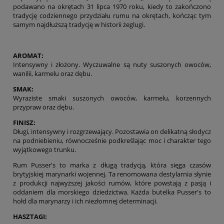
podawano na okrętach 31 lipca 1970 roku, kiedy to zakończono
tradycję codziennego przydziału rumu na okrętach, kończąc tym
samym najdłuższą tradycję w historii żeglugi.
AROMAT:
Intensywny i złożony. Wyczuwalne są nuty suszonych owoców,
wanilii, karmelu oraz dębu.
SMAK:
Wyraziste smaki suszonych owoców, karmelu, korzennych
przypraw oraz dębu.
FINISZ:
Długi, intensywny i rozgrzewający. Pozostawia on delikatną słodycz
na podniebieniu, równocześnie podkreślając moc i charakter tego
wyjątkowego trunku.
Rum Pusser's to marka z długą tradycją, która sięga czasów
brytyjskiej marynarki wojennej. Ta renomowana destylarnia słynie
z produkcji najwyższej jakości rumów, które powstają z pasją i
oddaniem dla morskiego dziedzictwa. Każda butelka Pusser's to
hołd dla marynarzy i ich niezłomnej determinacji.
HASZTAGI: