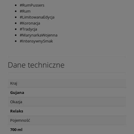
#RumPussers
#Rum
#LimitowanaEdycja
#Koronacja
#Tradycja
#MarynarkaWojenna
#IntensywnySmak
Dane techniczne
Kraj
Gujana
Okazja
Relaks
Pojemność
700 ml