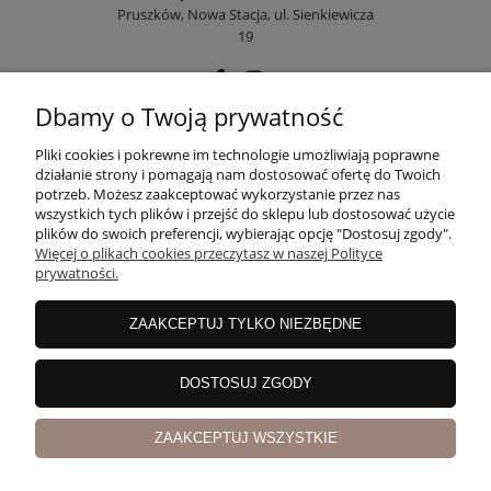
Pruszków, Nowa Stacja, ul. Sienkiewicza
19
Dbamy o Twoją prywatność
POMOC
Pliki cookies i pokrewne im technologie umożliwiają poprawne
działanie strony i pomagają nam dostosować ofertę do Twoich
potrzeb. Możesz zaakceptować wykorzystanie przez nas
wszystkich tych plików i przejść do sklepu lub dostosować użycie
MOJE KONTO
plików do swoich preferencji, wybierając opcję "Dostosuj zgody".
Więcej o plikach cookies przeczytasz w naszej Polityce
prywatności.
PŁATNOŚCI I DOSTAWA
ZAAKCEPTUJ TYLKO NIEZBĘDNE
INFORMACJE
DOSTOSUJ ZGODY
ZAAKCEPTUJ WSZYSTKIE
O NAS