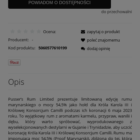
POWIADOM O DOSTĘPNOŚCI
do przechowalni
Ocena:
zapytaj o produkt
Producent:
-
poleć znajomemu
Kod produktu:
5060577610199
dodaj opinię
Opis
Pusser’s Rum Limited prezentuje limitowaną edycję rumu
marynarskiego o mocy 54,5% jako hołd dla Króla Karola III i
Królowej Konsorcjum Camilli podczas ich koronacji 6 maja 2023
roku. To wyjątkowy rum z aromatami karmelu, przypraw, wanilii i
dębu, który warto spróbować, wyprodukowanego z
wyselekcjonowanych destylarni w Gujanie i Trynidadzie, aby uczcić
koronację Króla Karola III i Królowej Konsorcjum Camilli. Rumu ma
imponującą moc 54,5% (Proof Marynarski), zbliżoną do tej, którą