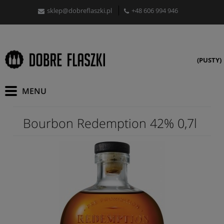
sklep@dobreflaszki.pl
+48 606 994 946
(PUSTY)
Bourbon Redemption 42% 0,7l