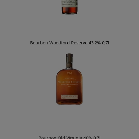
Bourbon Woodford Reserve 43,2% 0,7l
Bourbon Old VIrginia 40% 0,7l