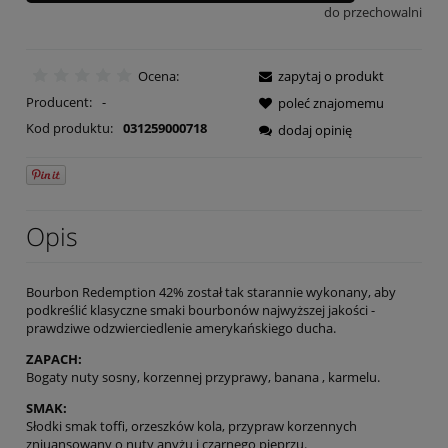
do przechowalni
Ocena:
zapytaj o produkt
Producent:
-
poleć znajomemu
Kod produktu:
031259000718
dodaj opinię
Opis
Bourbon Redemption 42% został tak starannie wykonany, aby
podkreślić klasyczne smaki bourbonów najwyższej jakości -
prawdziwe odzwierciedlenie amerykańskiego ducha.
ZAPACH:
Bogaty nuty sosny, korzennej przyprawy, banana , karmelu.
SMAK:
Słodki smak toffi, orzeszków kola, przypraw korzennych
zniuansowany o nuty anyżu i czarnego pieprzu.