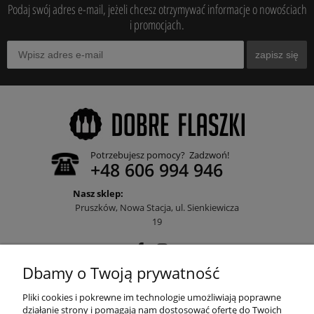
Podaj swój adres e-mail, jeżeli chcesz otrzymywać informacje o nowościach
i promocjach.
zapisz się
Potrzebujesz pomocy? Zadzwoń!
+48 606 994 946
Nasz sklep:
Pruszków, Nowa Stacja, ul. Sienkiewicza
19
Dbamy o Twoją prywatność
POMOC
Pliki cookies i pokrewne im technologie umożliwiają poprawne
działanie strony i pomagają nam dostosować ofertę do Twoich