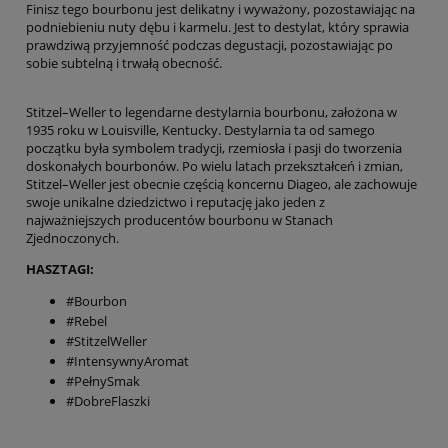
Finisz tego bourbonu jest delikatny i wyważony, pozostawiając na
podniebieniu nuty dębu i karmelu. Jest to destylat, który sprawia
prawdziwą przyjemność podczas degustacji, pozostawiając po
sobie subtelną i trwałą obecność.
Stitzel–Weller to legendarne destylarnia bourbonu, założona w
1935 roku w Louisville, Kentucky. Destylarnia ta od samego
początku była symbolem tradycji, rzemiosła i pasji do tworzenia
doskonałych bourbonów. Po wielu latach przekształceń i zmian,
Stitzel–Weller jest obecnie częścią koncernu Diageo, ale zachowuje
swoje unikalne dziedzictwo i reputację jako jeden z
najważniejszych producentów bourbonu w Stanach
Zjednoczonych.
HASZTAGI:
#Bourbon
#Rebel
#StitzelWeller
#IntensywnyAromat
#PełnySmak
#DobreFlaszki