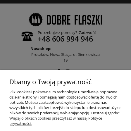
Potrzebujesz pomocy? Zadzwoń!
+48 606 994 946
Nasz sklep:
Pruszków, Nowa Stacja, ul. Sienkiewicza
19
Dbamy o Twoją prywatność
POMOC
Pliki cookies i pokrewne im technologie umożliwiają poprawne
działanie strony i pomagają nam dostosować ofertę do Twoich
potrzeb. Możesz zaakceptować wykorzystanie przez nas
wszystkich tych plików i przejść do sklepu lub dostosować użycie
MOJE KONTO
plików do swoich preferencji, wybierając opcję "Dostosuj zgody".
Więcej o plikach cookies przeczytasz w naszej Polityce
prywatności.
PŁATNOŚCI I DOSTAWA