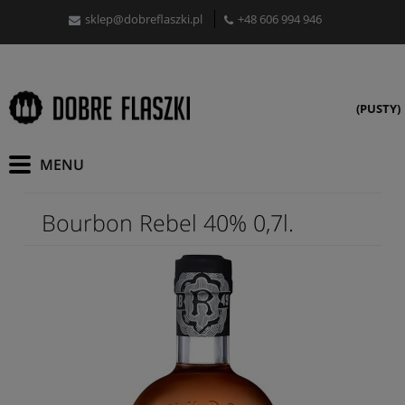
sklep@dobreflaszki.pl
+48 606 994 946
(PUSTY)
Bourbon Rebel 40% 0,7l.