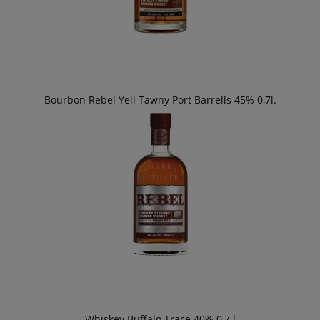
Bourbon Rebel Yell Tawny Port Barrells 45% 0,7l.
Whiskey Buffalo Trace 40% 0,7 l