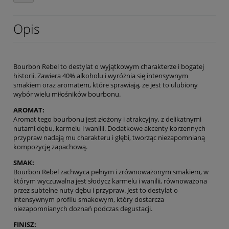
Opis
Bourbon Rebel to destylat o wyjątkowym charakterze i bogatej
historii. Zawiera 40% alkoholu i wyróżnia się intensywnym
smakiem oraz aromatem, które sprawiają, że jest to ulubiony
wybór wielu miłośników bourbonu.
AROMAT:
Aromat tego bourbonu jest złożony i atrakcyjny, z delikatnymi
nutami dębu, karmelu i wanilii. Dodatkowe akcenty korzennych
przypraw nadają mu charakteru i głębi, tworząc niezapomnianą
kompozycję zapachową.
SMAK:
Bourbon Rebel zachwyca pełnym i zrównoważonym smakiem, w
którym wyczuwalna jest słodycz karmelu i wanilii, równoważona
przez subtelne nuty dębu i przypraw. Jest to destylat o
intensywnym profilu smakowym, który dostarcza
niezapomnianych doznań podczas degustacji.
FINISZ: