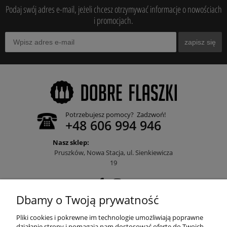
Podaj swój adres e-mail, jeżeli chcesz otrzymywać informacje o nowościach
i promocjach.
zapisz się
Potrzebujesz pomocy? Zadzwoń!
+48 606 994 946
Nasz sklep:
Pruszków, Nowa Stacja, ul. Sienkiewicza
19
Dbamy o Twoją prywatność
POMOC
Pliki cookies i pokrewne im technologie umożliwiają poprawne
działanie strony i pomagają nam dostosować ofertę do Twoich