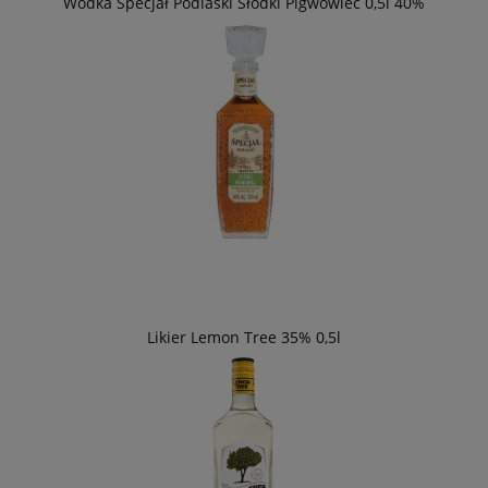
Wódka Specjał Podlaski Słodki Pigwowiec 0,5l 40%
Likier Lemon Tree 35% 0,5l