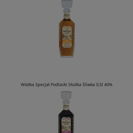
Wódka Specjał Podlaski Słodka Śliwka 0,5l 40%