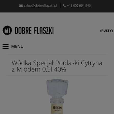
sklep@dobreflaszki.pl
+48 606 994 946
(PUSTY)
Wódka Specjał Podlaski Cytryna
z Miodem 0,5l 40%