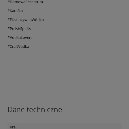
#DomowaReceptura
#Karafka
#EkskluzywnaWódka
#PolishSpirits
#VodkaLovers
#CraftVodka
Dane techniczne
Kraj