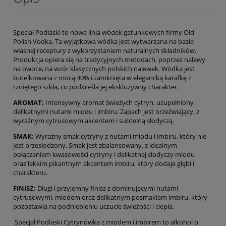
Specjał Podlaski to nowa linia wódek gatunkowych firmy Old
Polish Vodka. Ta wyjątkowa wódka jest wytwarzana na bazie
własnej receptury z wykorzystaniem naturalnych składników.
Produkcja opiera się na tradycyjnych metodach, poprzez nalewy
na owoce, na wzór klasycznych polskich nalewek. Wódka jest
butelkowana z mocą 40% i zamknięta w elegancką karafkę z
rżniętego szkła, co podkreśla jej ekskluzywny charakter.
AROMAT:
Intensywny aromat świeżych cytryn, uzupełniony
delikatnymi nutami miodu i imbiru. Zapach jest orzeźwiający, z
wyraźnym cytrusowym akcentem i subtelną słodyczą.
SMAK:
Wyraźny smak cytryny z nutami miodu i imbiru, który nie
jest przesłodzony. Smak jest zbalansowany, z idealnym
połączeniem kwasowości cytryny i delikatnej słodyczy miodu
oraz lekkim pikantnym akcentem imbiru, który dodaje głębi i
charakteru.
FINISZ:
Długi i przyjemny finisz z dominującymi nutami
cytrusowymi, miodem oraz delikatnym posmakiem imbiru, który
pozostawia na podniebieniu uczucie świeżości i ciepła.
Specjał Podlaski Cytrynówka z miodem i imbirem to alkohol o