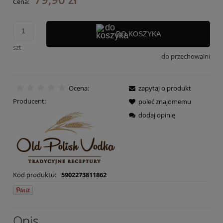
Cena:
DO KOSZYKA
szt
do przechowalni
Ocena:
zapytaj o produkt
Producent:
poleć znajomemu
dodaj opinię
Kod produktu:
5902273811862
Opis