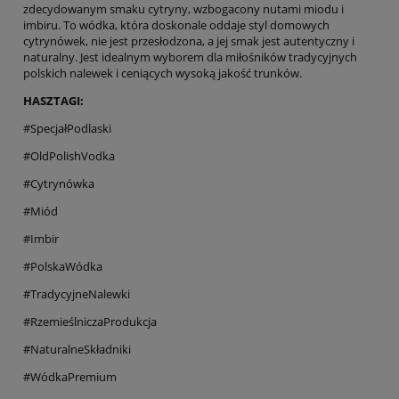
zdecydowanym smaku cytryny, wzbogacony nutami miodu i
imbiru. To wódka, która doskonale oddaje styl domowych
cytrynówek, nie jest przesłodzona, a jej smak jest autentyczny i
naturalny. Jest idealnym wyborem dla miłośników tradycyjnych
polskich nalewek i ceniących wysoką jakość trunków.
HASZTAGI:
#SpecjałPodlaski
#OldPolishVodka
#Cytrynówka
#Miód
#Imbir
#PolskaWódka
#TradycyjneNalewki
#RzemieślniczaProdukcja
#NaturalneSkładniki
#WódkaPremium