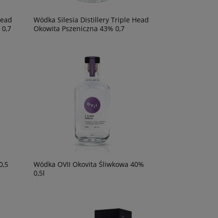
Head
Wódka Silesia Distillery Triple Head
 0,7
Okowita Pszeniczna 43% 0,7
o
Wino Oh Sister Blanco 0,75l
Wino The Retreat S
Marlborough 0,75
39,90 zł
69,90 zł
om o
ości
0,5
Wódka OVII Okovita Śliwkowa 40%
0,5l