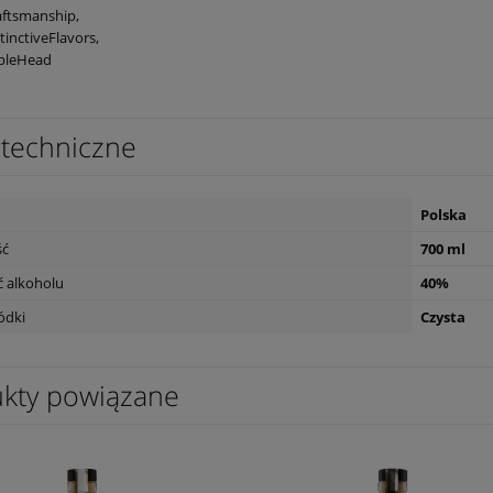
aftsmanship,
tinctiveFlavors,
ipleHead
techniczne
Polska
ść
700 ml
 alkoholu
40%
ódki
Czysta
kty powiązane