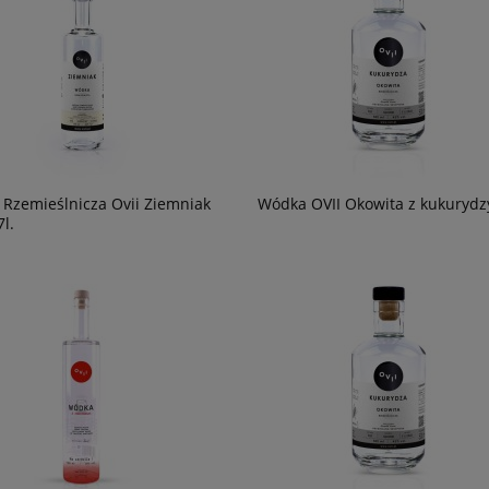
Rzemieślnicza Ovii Ziemniak
Wódka OVII Okowita z kukurydzy
l.