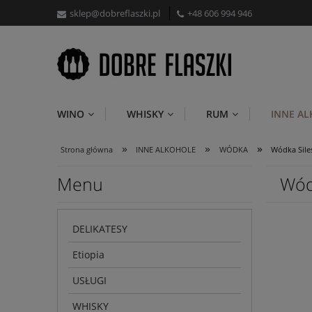
sklep@dobreflaszki.pl
+48 606 994 946
WINO
WHISKY
RUM
INNE A
»
»
»
Strona główna
INNE ALKOHOLE
WÓDKA
Wódka Siles
Menu
Wódk
DELIKATESY
Etiopia
USŁUGI
WHISKY