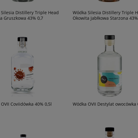
Silesia Distillery Triple Head
Wódka Silesia Distillery Triple 
a Gruszkowa 43% 0,7
Okowita Jabłkowa Starzona 43%
cco DOC Extra dry Castello
Wino Tagaro Apulia Gravity Primitiv
0,75
246,90 zł
powiad
dostępn
OVII Coviidówka 40% 0,5l
Wódka OVII Destylat owocówka 