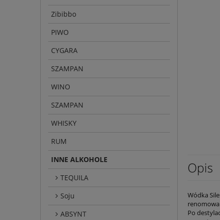
Zibibbo
PIWO
CYGARA
SZAMPAN
WINO
SZAMPAN
WHISKY
RUM
INNE ALKOHOLE
Opis
TEQUILA
Wódka Sile
Soju
renomowaną 
Po destylac
ABSYNT