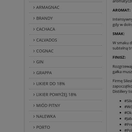
aromatycz
ARMAGNAC
AROMAT:
BRANDY
Intensywny
gdy w doln
CACHACA
SMAK:
CALVADOS
W smaku do
subtelną t
COGNAC
FINISZ:
GIN
Rozgrzewaj
gałka musz
GRAPPA
Firmę Siles
LIKIER DO 18%
zapoczątko
Distillery
LIKIER POWYŻEJ 18%
#Sile
MIÓD PITNY
#Wó
#Ok
NALEWKA
#Jab
#Pre
PORTO
#Po