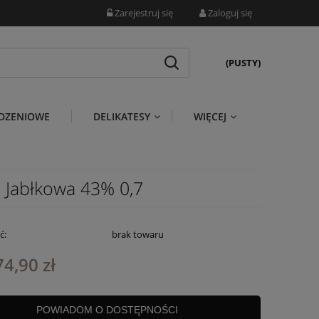
Zarejestruj się
Zaloguj się
(PUSTY)
DZENIOWE
DELIKATESY
WIĘCEJ
a Jabłkowa 43% 0,7
ć:
brak towaru
74,90 zł
POWIADOM O DOSTĘPNOŚCI