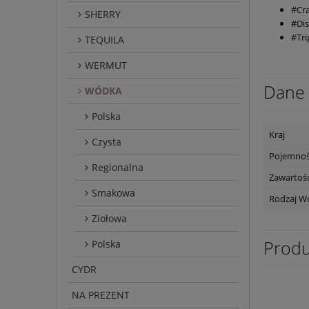
#Cr
SHERRY
#Dis
#Tr
TEQUILA
WERMUT
Dane 
WÓDKA
Polska
Kraj
Czysta
Pojemno
Regionalna
Zawartość
Smakowa
Rodzaj W
Ziołowa
Produ
Polska
CYDR
NA PREZENT