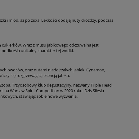
ki i miód, aż po zioła. Lekkości dodają nuty drożdży, podczas
ch cukierków. Wraz z musu jabłkowego odczuwalna jest
 podkreśla unikalny charakter tej wódki.
nych owoców, oraz nutami niedojrzałych jabłek. Cynamon,
ńczy się rozgrzewającą esencją jabłka.
ech Szopa. Trzyosobowy klub degustacyjny, nazwany Triple Head,
i na Warsaw Spirit Competition w 2020 roku. Dziś Silesia
 rynkowych, stawiając sobie nowe wyzwania.