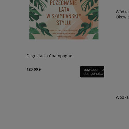
Wódka 
Okowit
uvignon
Degustacja Champagne
Wino Prose
di Amore
120,00 zł
54,90 zł
powiadom o
dostępności
Wódka 