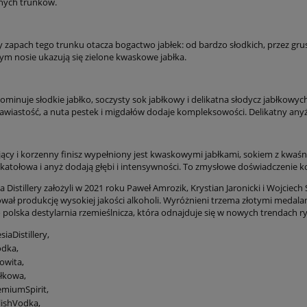
nych trunków.
 zapach tego trunku otacza bogactwo jabłek: od bardzo słodkich, przez grusz
ym nosie ukazują się zielone kwaskowe jabłka.
minuje słodkie jabłko, soczysty sok jabłkowy i delikatna słodycz jabłkowy
rawiastość, a nuta pestek i migdałów dodaje kompleksowości. Delikatny anyż
ący i korzenny finisz wypełniony jest kwaskowymi jabłkami, sokiem z kwaś
katołowa i anyż dodają głębi i intensywności. To zmysłowe doświadczenie ko
ia Distillery założyli w 2021 roku Paweł Amrozik, Krystian Jaronicki i Wojci
wał produkcję wysokiej jakości alkoholi. Wyróżnieni trzema złotymi medalam
 to polska destylarnia rzemieślnicza, która odnajduje się w nowych trendach
siaDistillery,
dka,
owita,
łkowa,
miumSpirit,
lishVodka,