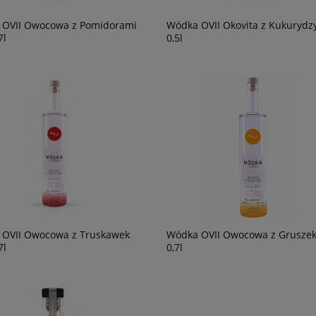
 OVII Owocowa z Pomidorami
Wódka OVII Okovita z Kukurydz
7l
0,5l
OVII Owocowa z Truskawek
Wódka OVII Owocowa z Grusze
7l
0,7l