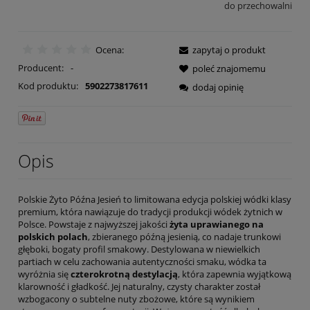
do przechowalni
Ocena:
zapytaj o produkt
Producent:
-
poleć znajomemu
Kod produktu:
5902273817611
dodaj opinię
Opis
Polskie Żyto Późna Jesień to limitowana edycja polskiej wódki klasy
premium, która nawiązuje do tradycji produkcji wódek żytnich w
Polsce. Powstaje z najwyższej jakości
żyta uprawianego na
polskich polach
, zbieranego późną jesienią, co nadaje trunkowi
głęboki, bogaty profil smakowy. Destylowana w niewielkich
partiach w celu zachowania autentyczności smaku, wódka ta
wyróżnia się
czterokrotną destylacją
, która zapewnia wyjątkową
klarowność i gładkość. Jej naturalny, czysty charakter został
wzbogacony o subtelne nuty zbożowe, które są wynikiem