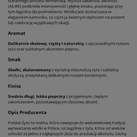
starannego procesu fermentacji. Wyższa zawartość alkoholu
(43,4%) podkreśla intensywność i głębię smaku, pozostając przy
tym łagodna dla podniebienia. Wódka jest dostarczana w
eleganckim kartoniku, co czyni ją świetnym wyborem na prezent
lub celebrację wyjątkowych okazji.
Aromat
Delikatnie zbożowy, czysty i naturalny
, z wyczuwalnymi nutami
żyta oraz subtelnym akcentem pieprzu.
Smak
Gładki, zbalansowany
z wyraźną obecnością żyta i subtelną
słodyczą, przeplataną delikatnymi nutami korzennymi.
Finisz
Średnio długi, lekko pieprzny
z przyjemnym, ciepłym
zakończeniem, pozostawiającym zbożowy akcent.
Opis Producenta
Polskie Żyto to marka, która nawiązuje do wielowiekowej tradycji
wytwarzania wódki w Polsce, szczególnie z żyta, które od wieków
uchodzi za jedno z najlepszych zbóż do produkcji alkoholu. Cechą