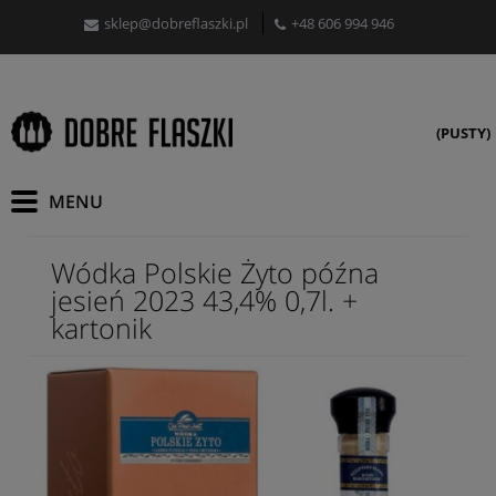
sklep@dobreflaszki.pl
+48 606 994 946
(PUSTY)
Wódka Polskie Żyto późna
jesień 2023 43,4% 0,7l. +
kartonik