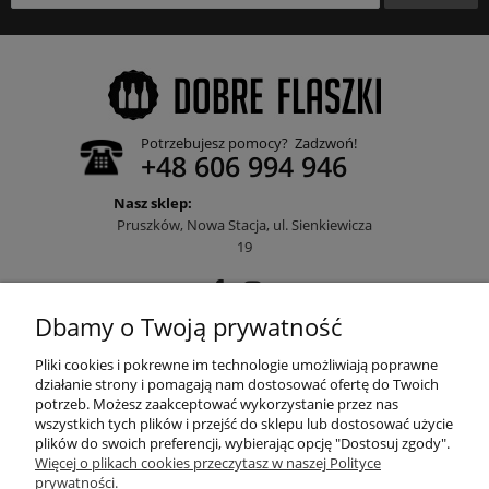
Potrzebujesz pomocy? Zadzwoń!
+48 606 994 946
Nasz sklep:
Pruszków, Nowa Stacja, ul. Sienkiewicza
19
Dbamy o Twoją prywatność
POMOC
Pliki cookies i pokrewne im technologie umożliwiają poprawne
działanie strony i pomagają nam dostosować ofertę do Twoich
potrzeb. Możesz zaakceptować wykorzystanie przez nas
wszystkich tych plików i przejść do sklepu lub dostosować użycie
MOJE KONTO
plików do swoich preferencji, wybierając opcję "Dostosuj zgody".
Więcej o plikach cookies przeczytasz w naszej Polityce
prywatności.