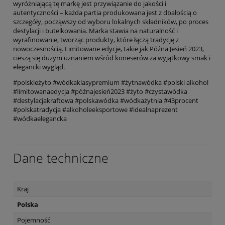
wyróżniającą tę markę jest przywiązanie do jakości i
autentyczności – każda partia produkowana jest z dbałością o
szczegóły, począwszy od wyboru lokalnych składników, po proces
destylacji i butelkowania. Marka stawia na naturalność i
wyrafinowanie, tworząc produkty, które łączą tradycję z
nowoczesnością. Limitowane edycje, takie jak Późna Jesień 2023,
cieszą się dużym uznaniem wśród koneserów za wyjątkowy smak i
elegancki wygląd.
#polskieżyto #wódkaklasypremium #żytnawódka #polski alkohol
#limitowanaedycja #późnajesień2023 #żyto #czystawódka
#destylacjakraftowa #polskawódka #wódkażytnia #43procent
#polskatradycja #alkoholeeksportowe #idealnaprezent
#wódkaelegancka
Dane techniczne
Kraj
Polska
Pojemność