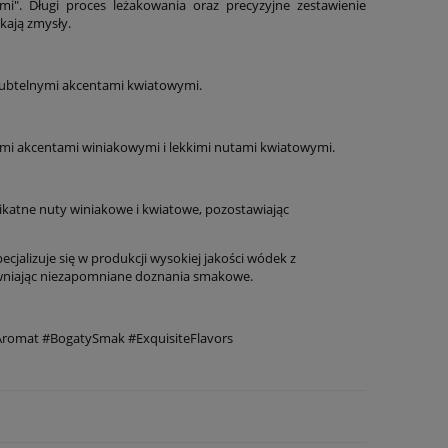
". Długi proces leżakowania oraz precyzyjne zestawienie
kają zmysły.
 subtelnymi akcentami kwiatowymi.
nymi akcentami winiakowymi i lekkimi nutami kwiatowymi.
likatne nuty winiakowe i kwiatowe, pozostawiając
alizuje się w produkcji wysokiej jakości wódek z
pewniając niezapomniane doznania smakowe.
romat #BogatySmak #ExquisiteFlavors