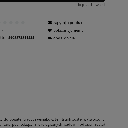
do przechowalni
zapytaj o produkt
:
-
poleć znajomemu
ktu:
5902273811435
dodaj opinię
cy do bogatej tradycji winiaków, ten trunk został wytworzony
c ten, pochodzący z ekologicznych sadów Podlasia, został