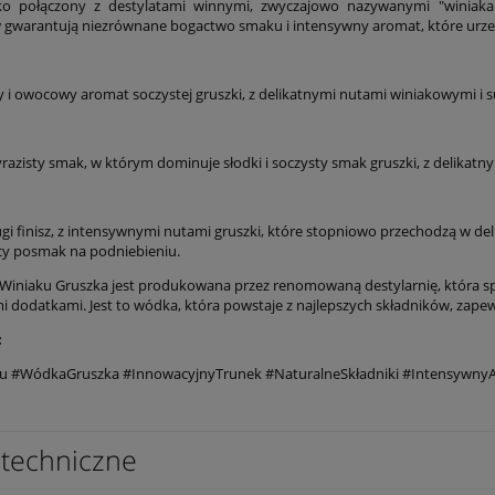
ko połączony z destylatami winnymi, zwyczajowo nazywanymi "winiakami
 gwarantują niezrównane bogactwo smaku i intensywny aromat, które urze
 i owocowy aromat soczystej gruszki, z delikatnymi nutami winiakowymi i
yrazisty smak, w którym dominuje słodki i soczysty smak gruszki, z delikat
ugi finisz, z intensywnymi nutami gruszki, które stopniowo przechodzą w de
cy posmak na podniebieniu.
iniaku Gruszka jest produkowana przez renomowaną destylarnię, która specj
i dodatkami. Jest to wódka, która powstaje z najlepszych składników, za
:
u #WódkaGruszka #InnowacyjnyTrunek #NaturalneSkładniki #IntensywnyA
techniczne