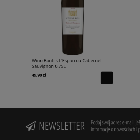
lot 0,75L
Wino Bonfils L'Esparrou Cabernet
Wino Oh Sis
Sauvignon 0,75L
49,90 zł
39,90 zł
NEWSLETTER
Podaj swój adres e-mail, je
informacje o nowościach i 