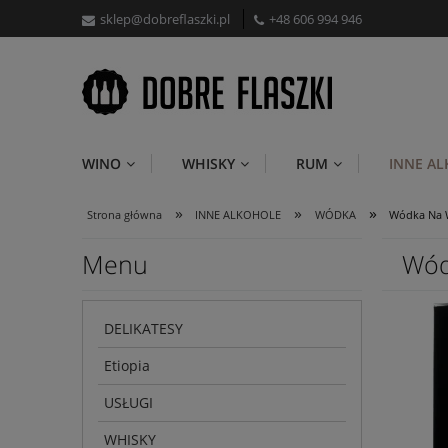
sklep@dobreflaszki.pl
+48 606 994 946
WINO
WHISKY
RUM
INNE A
»
»
»
Strona główna
INNE ALKOHOLE
WÓDKA
Wódka Na W
Menu
Wód
DELIKATESY
Etiopia
USŁUGI
WHISKY