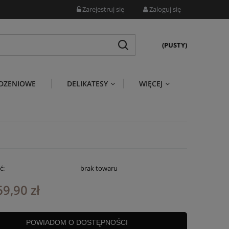
Zarejestruj się
Zaloguj się
(PUSTY)
DZENIOWE
DELIKATESY
WIĘCEJ
ć:
brak towaru
69,90 zł
POWIADOM O DOSTĘPNOŚCI