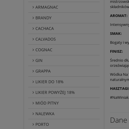
mistrzows
składników
ARMAGNAC
AROMAT:
BRANDY
Intensywny
CACHACA
SMAK:
CALVADOS
Bogaty i w
COGNAC
FINISZ:
GIN
Średnio dł
orzeźwiają
GRAPPA
Wódka Na W
naturalnym
LIKIER DO 18%
HASZTAGI
LIKIER POWYŻEJ 18%
#NaWiniak
MIÓD PITNY
NALEWKA
Dane 
PORTO