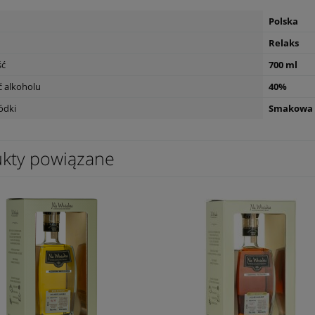
Polska
Relaks
ść
700 ml
 alkoholu
40%
ódki
Smakowa
kty powiązane