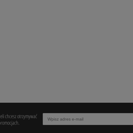
ter Blanco 0,75l
Wino Tagaro Pinataro Primitivo di
Manduria 0,75
56,90 zł
powiad
dostępn
żeli chcesz otrzymywać
promocjach.