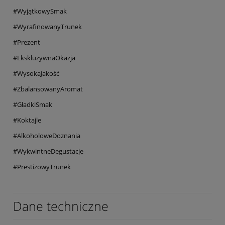
#WyjątkowySmak
#WyrafinowanyTrunek
#Prezent
#EkskluzywnaOkazja
#WysokaJakość
#ZbalansowanyAromat
#GładkiSmak
#Koktajle
#AlkoholoweDoznania
#WykwintneDegustacje
#PrestiżowyTrunek
Dane techniczne