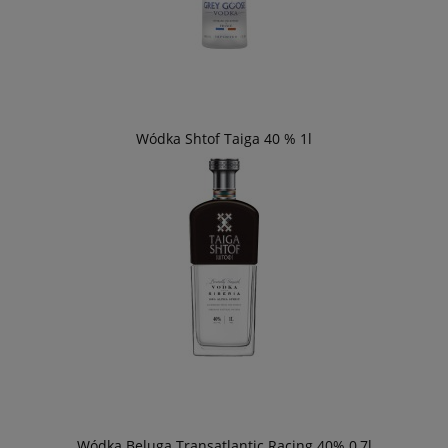
Wódka Shtof Taiga 40 % 1l
Wódka Beluga Transatlantic Racing 40% 0,7l