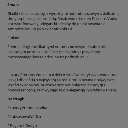
Smak:
Gładki i zbalansowany, z wyraźnymi nutami zbożowymi, delikatną
słodyczą i lekką pikantnością. Smak wódki Luxury Precious Vodka
jest wyrafinowany i elegancki, idealny do delektowania się
samodzielnie lub jako składnik koktajli.
Finisz:
Średnio długi, z delikatnymi nutami zbożowymi i subtelnie
pikantnym posmakiem. Finisz jest łagodny i przyjemny,
pozostawiając świeże odczucie na podniebieniu.
Luxury Precious Vodka to dzieło mistrzów destylacji, stworzone z
pasją i dbałością o najwyższą jakość. Produkowana z najwyższej
jakości składników, ta wódka stanowi połączenie tradycji z
nowoczesnością, zachwycając swoją elegancją i wyrafinowaniem.
Hasztagi:
#LuxuryPreciousVodka
#LuksusowaWódka
#EleganckiDesign