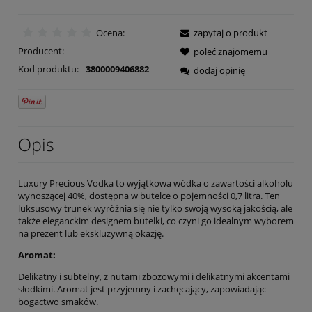
Ocena:
zapytaj o produkt
Producent:
-
poleć znajomemu
Kod produktu:
3800009406882
dodaj opinię
Opis
Luxury Precious Vodka to wyjątkowa wódka o zawartości alkoholu
wynoszącej 40%, dostępna w butelce o pojemności 0,7 litra. Ten
luksusowy trunek wyróżnia się nie tylko swoją wysoką jakością, ale
także eleganckim designem butelki, co czyni go idealnym wyborem
na prezent lub ekskluzywną okazję.
Aromat:
Delikatny i subtelny, z nutami zbożowymi i delikatnymi akcentami
słodkimi. Aromat jest przyjemny i zachęcający, zapowiadając
bogactwo smaków.