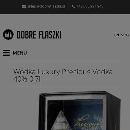
sklep@dobreflaszki.pl
+48 606 994 946
(PUSTY)
Wódka Luxury Precious Vodka
40% 0,7l