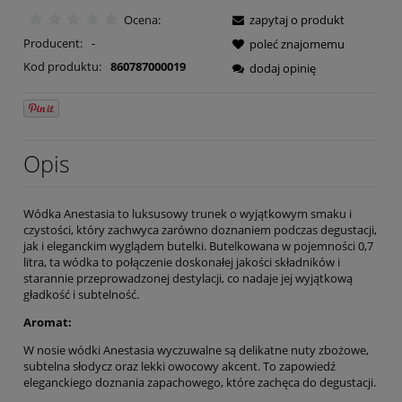
Ocena:
zapytaj o produkt
Producent:
-
poleć znajomemu
Kod produktu:
860787000019
dodaj opinię
Opis
Wódka Anestasia to luksusowy trunek o wyjątkowym smaku i
czystości, który zachwyca zarówno doznaniem podczas degustacji,
jak i eleganckim wyglądem butelki. Butelkowana w pojemności 0,7
litra, ta wódka to połączenie doskonałej jakości składników i
starannie przeprowadzonej destylacji, co nadaje jej wyjątkową
gładkość i subtelność.
Aromat:
W nosie wódki Anestasia wyczuwalne są delikatne nuty zbożowe,
subtelna słodycz oraz lekki owocowy akcent. To zapowiedź
eleganckiego doznania zapachowego, które zachęca do degustacji.