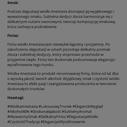
Smak:
Podczas degustacji wódki Anestasia doznajesz jej wyjątkowego i
wyważonego smaku. Subtelna słodycz zboża harmonizuje się z
delikatnymi nutami owocowymi, tworząc kompozycję smakową,
która zachwyca podniebienie.
Finisz:
Finisz wódki Anestasia jest niezwykle łagodny i przyjemny. Po
zakończeniu degustacji w ustach pozostaje delikatny posmak
zboża i subtelnej słodyczy, który stopniowo przechodzi w
przyjemne ciepło. Finisz ten doskonale podsumowuje elegancję i
wyrafinowanie tego trunku.
Wódka Anestasia to produkt renomowanej firmy, która od lat dba
o wysoką jakość swoich alkoholi. Wyjątkowy smak i czystość wódki
Anestasia to efekt pasji i zaangażowania producenta w tworzenie
doskonałych trunków.
Hasztagi:
#WódkaAnestasia #LuksusowyTrunek #EleganckiWygląd
#Alkohol40% #DoskonałaJakość #SubtelnyAromat
#WyważonySmak #DelikatnyFinisz #DegustacjaWódki
#CzystośćITradycja #ElegancjaIWyrafinowanie