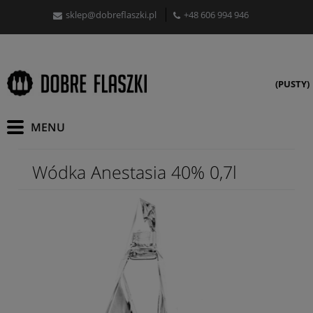
sklep@dobreflaszki.pl
+48 606 994 946
(PUSTY)
Wódka Anestasia 40% 0,7l