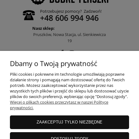
Potrzebujesz pomocy? Zadzwoń!
+48 606 994 946
Nasz sklep:
Pruszków, Nowa Stacja, ul. Sienkiewicza
19
Dbamy o Twoją prywatność
POMOC
Pliki cookies i pokrewne im technologie umożliwiają poprawne
działanie strony i pomagają nam dostosować ofertę do Twoich
potrzeb. Możesz zaakceptować wykorzystanie przez nas
wszystkich tych plików i przejść do sklepu lub dostosować użycie
MOJE KONTO
plików do swoich preferencji, wybierając opcję "Dostosuj zgody".
Więcej o plikach cookies przeczytasz w naszej Polityce
prywatności.
PŁATNOŚCI I DOSTAWA
ZAAKCEPTUJ TYLKO NIEZBĘDNE
INFORMACJE
DOSTOSUJ ZGODY