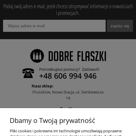
Podaj swój adres e-mail, jeżeli chcesz otrzymywać informacje o nowościach
i promocjach.
zapisz się
Potrzebujesz pomocy? Zadzwoń!
+48 606 994 946
Nasz sklep:
Pruszków, Nowa Stacja, ul. Sienkiewicza
19
Dbamy o Twoją prywatność
POMOC
Pliki cookies i pokrewne im technologie umożliwiają poprawne