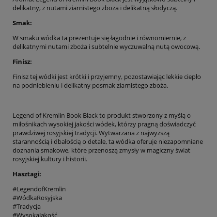
delikatny, z nutami ziarnistego zboża i delikatną słodyczą.
Smak:
W smaku wódka ta prezentuje się łagodnie i równomiernie, z
delikatnymi nutami zboża i subtelnie wyczuwalną nutą owocową.
Finisz:
Finisz tej wódki jest krótki i przyjemny, pozostawiając lekkie ciepło
na podniebieniu i delikatny posmak ziarnistego zboża.
Legend of Kremlin Book Black to produkt stworzony z myślą o
miłośnikach wysokiej jakości wódek, którzy pragną doświadczyć
prawdziwej rosyjskiej tradycji. Wytwarzana z najwyższą
starannością i dbałością o detale, ta wódka oferuje niezapomniane
doznania smakowe, które przenoszą zmysły w magiczny świat
rosyjskiej kultury i historii.
Hasztagi:
#LegendofKremlin
#WódkaRosyjska
#Tradycja
#WysokaJakość