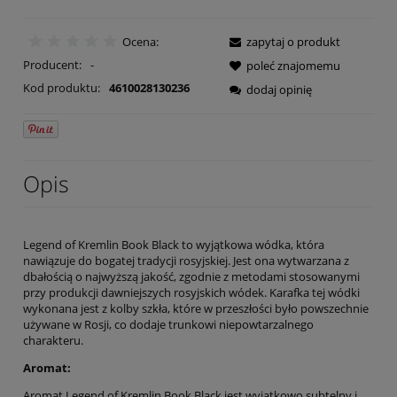
Ocena:
zapytaj o produkt
Producent:
-
poleć znajomemu
Kod produktu:
4610028130236
dodaj opinię
Opis
Legend of Kremlin Book Black to wyjątkowa wódka, która
nawiązuje do bogatej tradycji rosyjskiej. Jest ona wytwarzana z
dbałością o najwyższą jakość, zgodnie z metodami stosowanymi
przy produkcji dawniejszych rosyjskich wódek. Karafka tej wódki
wykonana jest z kolby szkła, które w przeszłości było powszechnie
używane w Rosji, co dodaje trunkowi niepowtarzalnego
charakteru.
Aromat:
Aromat Legend of Kremlin Book Black jest wyjątkowo subtelny i