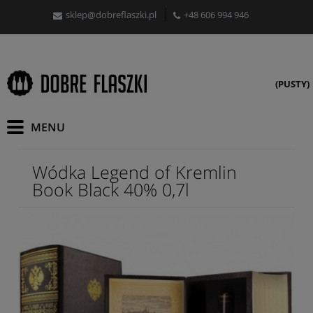
sklep@dobreflaszki.pl
+48 606 994 946
(PUSTY)
Wódka Legend of Kremlin
Book Black 40% 0,7l