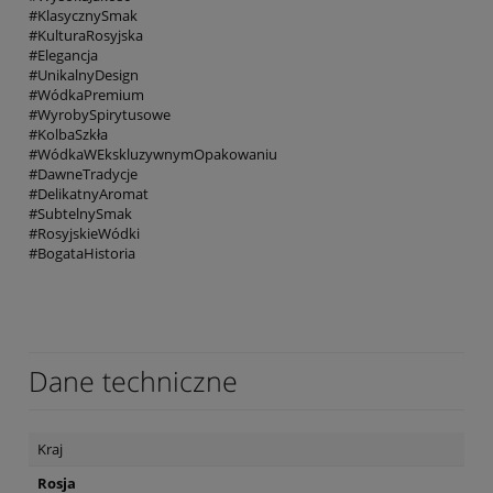
#KlasycznySmak
#KulturaRosyjska
#Elegancja
#UnikalnyDesign
#WódkaPremium
#WyrobySpirytusowe
#KolbaSzkła
#WódkaWEkskluzywnymOpakowaniu
#DawneTradycje
#DelikatnyAromat
#SubtelnySmak
#RosyjskieWódki
#BogataHistoria
Dane techniczne
Kraj
Rosja