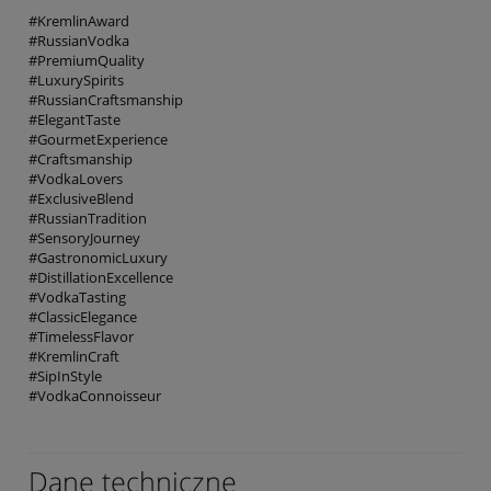
#KremlinAward
#RussianVodka
#PremiumQuality
#LuxurySpirits
#RussianCraftsmanship
#ElegantTaste
#GourmetExperience
#Craftsmanship
#VodkaLovers
#ExclusiveBlend
#RussianTradition
#SensoryJourney
#GastronomicLuxury
#DistillationExcellence
#VodkaTasting
#ClassicElegance
#TimelessFlavor
#KremlinCraft
#SipInStyle
#VodkaConnoisseur
Dane techniczne