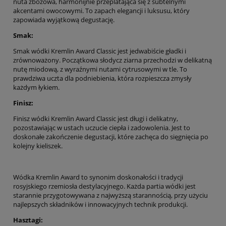
nuta zbożowa, harmonijnie przeplatająca się z subtelnymi
akcentami owocowymi. To zapach elegancji i luksusu, który
zapowiada wyjątkową degustację.
Smak:
Smak wódki Kremlin Award Classic jest jedwabiście gładki i
zrównoważony. Początkowa słodycz ziarna przechodzi w delikatną
nutę miodową, z wyraźnymi nutami cytrusowymi w tle. To
prawdziwa uczta dla podniebienia, która rozpieszcza zmysły
każdym łykiem.
Finisz:
Finisz wódki Kremlin Award Classic jest długi i delikatny,
pozostawiając w ustach uczucie ciepła i zadowolenia. Jest to
doskonałe zakończenie degustacji, które zachęca do sięgnięcia po
kolejny kieliszek.
Wódka Kremlin Award to synonim doskonałości i tradycji
rosyjskiego rzemiosła destylacyjnego. Każda partia wódki jest
starannie przygotowywana z najwyższą starannością, przy użyciu
najlepszych składników i innowacyjnych technik produkcji.
Hasztagi: