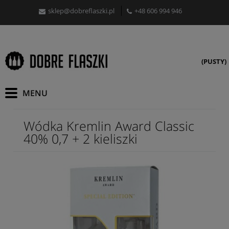
sklep@dobreflaszki.pl
+48 606 994 946
(PUSTY)
Wódka Kremlin Award Classic
40% 0,7 + 2 kieliszki