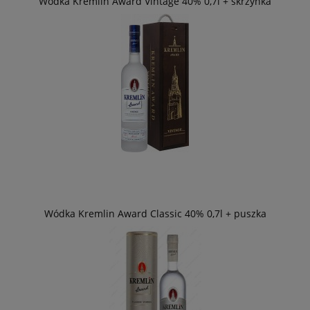
Wódka Kremlin Award Vintage 40% 0,7l + skrzynka
Wódka Kremlin Award Classic 40% 0,7l + puszka