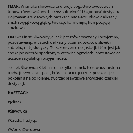
SMAK:
W smaku śliwowica ta oferuje bogactwo owocowych
tonów, równoważonych przez subtelność i łagodność destylatu.
Dojrzewanie w dębowych beczkach nadaje trunkowi delikatny
smak i wyjątkową głębię, tworząc harmonijną kompozycję
smakową.
FINISZ:
Finisz Śliwowicy Jelinek jest zrównoważony i przyjemny,
pozostawiając w ustach delikatny posmak owoców śliwek i
subtelną nutę słodyczy. To zakończenie degustacji, które jest jak
spokojny wieczór spędzony w czeskich ogrodach, pozostawiając
uczucie satysfakcji i przyjemności.
Jelinek Śliwowica 3-letnia to nie tylko trunek, to również historia
tradycji, rzemiosła i pasji, którą RUDOLF JELÍNEK przekazuje z
pokolenia na pokolenie, tworząc prawdziwe arcydzieło czeskiej
destylacji.
HASZTAGI:
#Jelinek
#Śliwowica
#CzeskaTradycja
#WódkaOwocowa