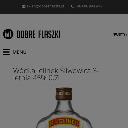
sklep@dobreflaszki.pl
+48 606 994 946
(PUSTY)
Wódka Jelinek Śliwowica 3-
letnia 45% 0,7l