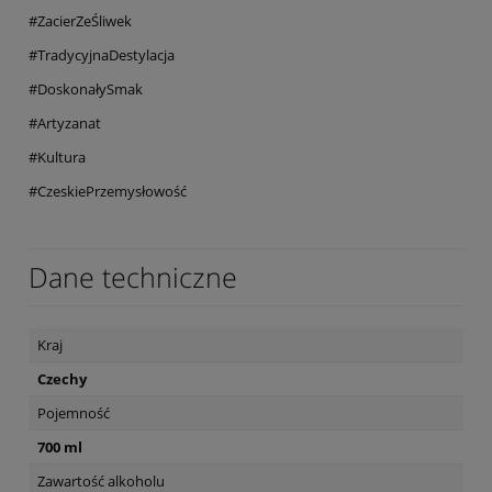
#ZacierZeŚliwek
#TradycyjnaDestylacja
#DoskonałySmak
#Artyzanat
#Kultura
#CzeskiePrzemysłowość
Dane techniczne
Kraj
Czechy
Pojemność
700 ml
Zawartość alkoholu