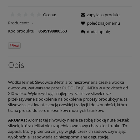
Ocena:
zapytaj o produkt
Producent:
-
poleć znajomemu
Kod produktu:
8595198800553
dodaj opinię
Opis
Wódka Jelinek Śliwowica 3-letnia to niezrównana czeska wódka
owocowa, wytwarzana przez RUDOLFA JELÍNEKa w Vizovicach od
XIX wieku. Wykorzystując najlepszy zacier ze śliwek oraz
przekazywane z pokolenia na pokolenie procesy produkcyjne, ta
śliwowica jest kwintesencją czeskiej tradycji i doskonałości, która
trafia prosto do serc miłośników mocnych trunków.
AROMAT:
Aromat tej śliwowicy niesie ze sobą słodką nutę pestek
śliwek, która delikatnie uzupełnia owocowy charakter trunku. To
zapach, który przenosi zmysły w głąb czeskich sadów, ożywiając
wyobraźnię i zapowiadając niezapomnianą degustację.