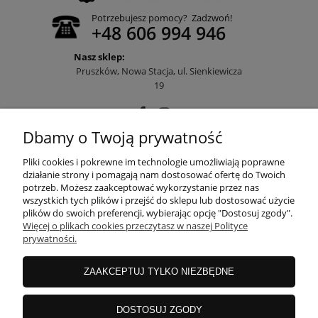
Potrzebujesz pomocy? Zadzwoń!
+48 606 994 946
Nasz sklep:
Pruszków, Nowa Stacja, ul. Sienkiewicza
19
Dbamy o Twoją prywatność
POMOC
Pliki cookies i pokrewne im technologie umożliwiają poprawne
działanie strony i pomagają nam dostosować ofertę do Twoich
potrzeb. Możesz zaakceptować wykorzystanie przez nas
wszystkich tych plików i przejść do sklepu lub dostosować użycie
MOJE KONTO
plików do swoich preferencji, wybierając opcję "Dostosuj zgody".
Więcej o plikach cookies przeczytasz w naszej Polityce
prywatności.
PŁATNOŚCI I DOSTAWA
ZAAKCEPTUJ TYLKO NIEZBĘDNE
INFORMACJE
DOSTOSUJ ZGODY