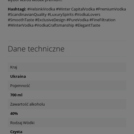
Hashtagi:
#HelsinkiVodka #Winter CapitalVodka #PremiumVodka
#ScandinavianQuality #LuxurySpirits #VodkaLovers
#SmoothTaste #ExclusiveDesign #PureVodka #FineFiltration
#WinterVodka #VodkaCraftsmanship #ElegantTaste
Dane techniczne
Kraj
Ukraina
Pojemność
700 ml
Zawartość alkoholu
40%
Rodzaj Wódki
Czysta