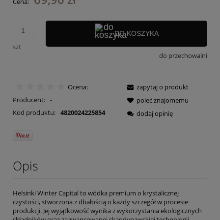
Cena:
DO KOSZYKA
szt
do przechowalni
Ocena:
zapytaj o produkt
Producent:
-
poleć znajomemu
Kod produktu:
4820024225854
dodaj opinię
Opis
Helsinki Winter Capital to wódka premium o krystalicznej
czystości, stworzona z dbałością o każdy szczegół w procesie
produkcji. Jej wyjątkowość wynika z wykorzystania ekologicznych
składników oraz zaawansowanej skandynawskiej technologii