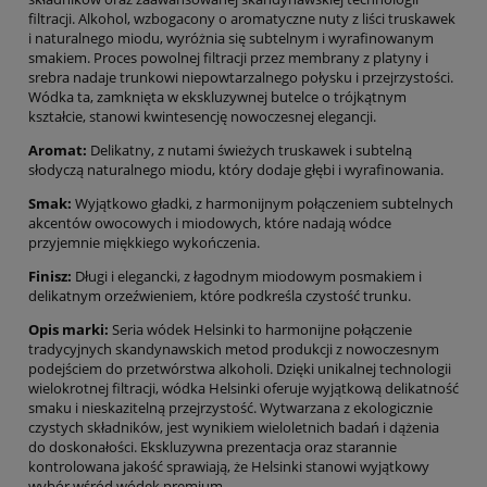
filtracji. Alkohol, wzbogacony o aromatyczne nuty z liści truskawek
i naturalnego miodu, wyróżnia się subtelnym i wyrafinowanym
smakiem. Proces powolnej filtracji przez membrany z platyny i
srebra nadaje trunkowi niepowtarzalnego połysku i przejrzystości.
Wódka ta, zamknięta w ekskluzywnej butelce o trójkątnym
kształcie, stanowi kwintesencję nowoczesnej elegancji.
Aromat:
Delikatny, z nutami świeżych truskawek i subtelną
słodyczą naturalnego miodu, który dodaje głębi i wyrafinowania.
Smak:
Wyjątkowo gładki, z harmonijnym połączeniem subtelnych
akcentów owocowych i miodowych, które nadają wódce
przyjemnie miękkiego wykończenia.
Finisz:
Długi i elegancki, z łagodnym miodowym posmakiem i
delikatnym orzeźwieniem, które podkreśla czystość trunku.
Opis marki:
Seria wódek Helsinki to harmonijne połączenie
tradycyjnych skandynawskich metod produkcji z nowoczesnym
podejściem do przetwórstwa alkoholi. Dzięki unikalnej technologii
wielokrotnej filtracji, wódka Helsinki oferuje wyjątkową delikatność
smaku i nieskazitelną przejrzystość. Wytwarzana z ekologicznie
czystych składników, jest wynikiem wieloletnich badań i dążenia
do doskonałości. Ekskluzywna prezentacja oraz starannie
kontrolowana jakość sprawiają, że Helsinki stanowi wyjątkowy
wybór wśród wódek premium.