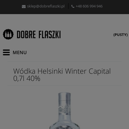
sklep@dobreflaszki.pl
+48 606 994 946
(PUSTY)
Wódka Helsinki Winter Capital
0,7l 40%