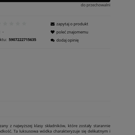
do przechowalni
zapytaj o produkt
:
-
poleć znajomemu
ktu:
5907222715635
dodaj opinię
ny z najwyższej klasy składników, które zostały starannie
adkość. Ta luksusowa wódka charakteryzuje się delikatnym i