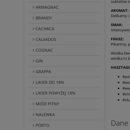
subtelnie 
ARMAGNAC
AROMAT:
Delikatny i 
BRANDY
SMAK:
CACHACA
Intensywny
FINISZ:
CALVADOS
Pikantny, p
COGNAC
Wódka Dwór
wódka to k
GIN
HASZTAGI
GRAPPA
#po
LIKIER DO 18%
#wo
#we
LIKIER POWYŻEJ 18%
#im
#ok
MIÓD PITNY
NALEWKA
Dane 
PORTO