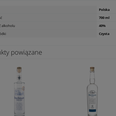
Polska
ść
700 ml
 alkoholu
40%
ódki
Czysta
kty powiązane