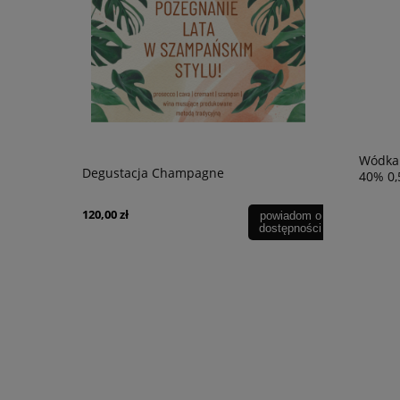
Wódka 
Degustacja Champagne
Wino Bonfi
40% 0,
Sauvignon 
120,00 zł
49,90 zł
powiadom o
powiadom o
dostępności
dostępności