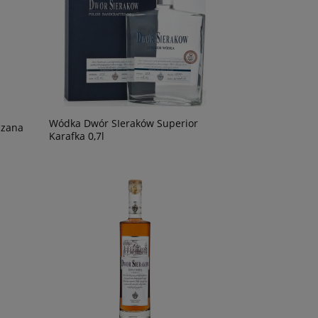
Wódka Dwór SIeraków Superior
czana
Karafka 0,7l
lo
Wino Bonfils L'Esparrou Chardonnay
Wino Oh Sister Tint
0,75L
49,90 zł
49,90 zł