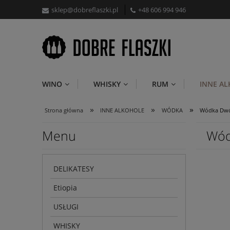
sklep@dobreflaszki.pl
+48 606 994 946
WINO
WHISKY
RUM
INNE A
»
»
»
Strona główna
INNE ALKOHOLE
WÓDKA
Wódka Dwór
Menu
Wód
DELIKATESY
Etiopia
USŁUGI
WHISKY