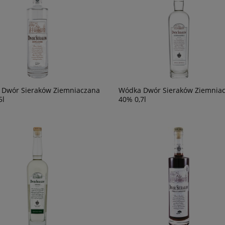
Dwór Sieraków Ziemniaczana
Wódka Dwór Sieraków Ziemnia
ls L'Esparrou Cabernet
Wino Prosecco DOC Extra dry Castel
5l
40% 0,7l
0,75L
di Amore
54,90 zł