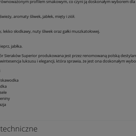
zrównoważonym profilem smakowym, co czyni ją doskonałym wyborem dla 
świeży, aromaty śliwek, jabłek, mięty i ziół.
, lekko słodkawy, nuty śliwek oraz gałki muszkatołowej.
ieprz, jabłka.
 Sieraków Superior produkowana jest przez renomowaną polską destylarnię
wintesencja luksusu i elegancji, która sprawia, że jest ona doskonałym wy
:
lskawodka
dka
sele
ieniny
azja
techniczne