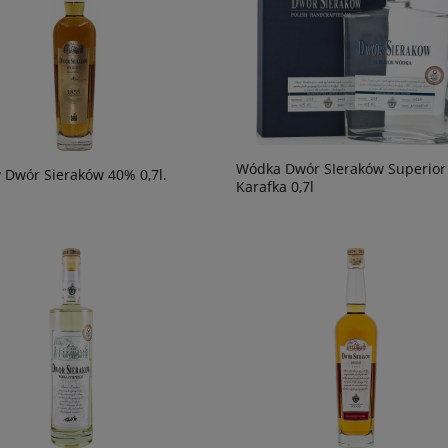
Wódka Dwór SIeraków Superior
 Dwór Sieraków 40% 0,7l.
Karafka 0,7l