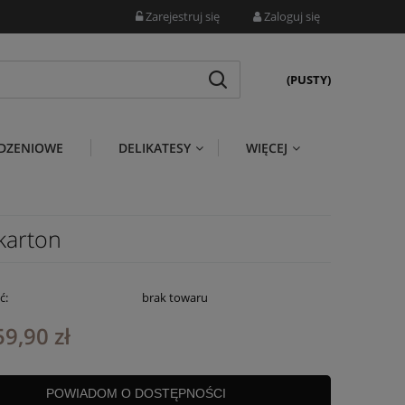
Zarejestruj się
Zaloguj się
(PUSTY)
DZENIOWE
DELIKATESY
WIĘCEJ
karton
ć:
brak towaru
59,90 zł
POWIADOM O DOSTĘPNOŚCI