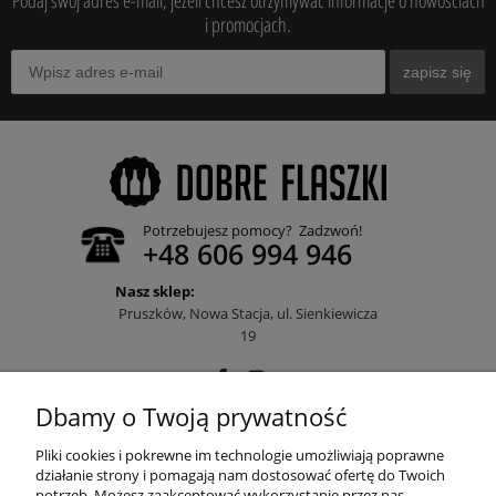
i promocjach.
zapisz się
Potrzebujesz pomocy? Zadzwoń!
+48 606 994 946
Nasz sklep:
Pruszków, Nowa Stacja, ul. Sienkiewicza
19
Dbamy o Twoją prywatność
POMOC
Pliki cookies i pokrewne im technologie umożliwiają poprawne
działanie strony i pomagają nam dostosować ofertę do Twoich
potrzeb. Możesz zaakceptować wykorzystanie przez nas