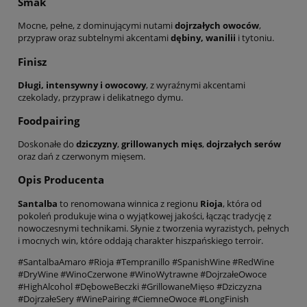
Smak
Mocne, pełne, z dominującymi nutami
dojrzałych owoców
,
przypraw oraz subtelnymi akcentami
dębiny, wanilii
i tytoniu.
Finisz
Długi, intensywny i owocowy
, z wyraźnymi akcentami
czekolady, przypraw i delikatnego dymu.
Foodpairing
Doskonałe do
dziczyzny
,
grillowanych mięs
,
dojrzałych serów
oraz dań z czerwonym mięsem.
Opis Producenta
Santalba
to renomowana winnica z regionu
Rioja
, która od
pokoleń produkuje wina o wyjątkowej jakości, łącząc tradycję z
nowoczesnymi technikami. Słynie z tworzenia wyrazistych, pełnych
i mocnych win, które oddają charakter hiszpańskiego terroir.
#SantalbaAmaro #Rioja #Tempranillo #SpanishWine #RedWine
#DryWine #WinoCzerwone #WinoWytrawne #DojrzałeOwoce
#HighAlcohol #DęboweBeczki #GrillowaneMięso #Dziczyzna
#DojrzałeSery #WinePairing #CiemneOwoce #LongFinish