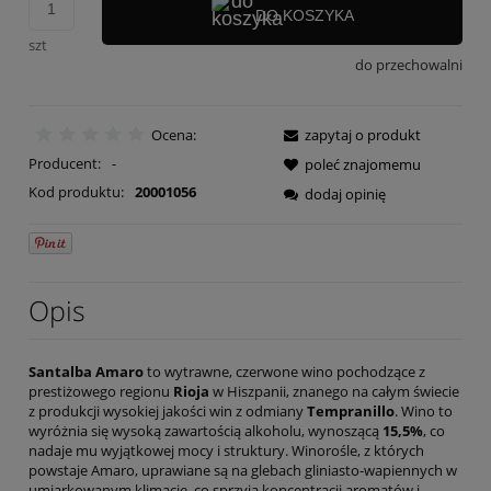
DO KOSZYKA
szt
do przechowalni
Ocena:
zapytaj o produkt
Producent:
-
poleć znajomemu
Kod produktu:
20001056
dodaj opinię
Opis
Santalba Amaro
to wytrawne, czerwone wino pochodzące z
prestiżowego regionu
Rioja
w Hiszpanii, znanego na całym świecie
z produkcji wysokiej jakości win z odmiany
Tempranillo
. Wino to
wyróżnia się wysoką zawartością alkoholu, wynoszącą
15,5%
, co
nadaje mu wyjątkowej mocy i struktury. Winorośle, z których
powstaje Amaro, uprawiane są na glebach gliniasto-wapiennych w
umiarkowanym klimacie, co sprzyja koncentracji aromatów i