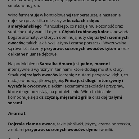
smaku winogron.
Wino fermentuje w kontrolowanej temperaturze, a następnie
dojrzewa przez kilka miesięcy w
beczkach z dębu
amerykańskiego
i francuskiego, co nadaje mu złożoność oraz
subtelne nuty wanilii i dymu.
Głęboki rubinowy kolor
zapowiada
bogate aromaty, w których dominują nuty
dojrzałych ciemnych
owoców
, takich jak śliwki, jeżyny i czarne porzeczki. Wyczuwalne
są również akcenty
przypraw, suszonych owoców, tytoniu
oraz
delikatne niuanse dębowe.
Na podniebieniu
Santalba Amaro
jest
pełne, mocne
i
intensywne, z wyraźnymi taninami, które dodają mu struktury.
Smaki
dojrzałych owoców
łączą się z nutami przypraw i dębu, co
nadaje winu wyjątkową głębię.
Finisz jest długi, intensywny i
wyraźnie owocowy
, z lekkimi akcentami czekolady i przypraw,
które długo pozostają na podniebieniu. Wino to idealnie
komponuje się z
dziczyzną
,
mięsami z grilla
oraz
dojrzałymi
serami
.
Aromat
Dojrzałe ciemne owoce
, takie jak śliwki, jeżyny, czarna porzeczka,
z nutami
przypraw, suszonych owoców, dymu
i wanilii.