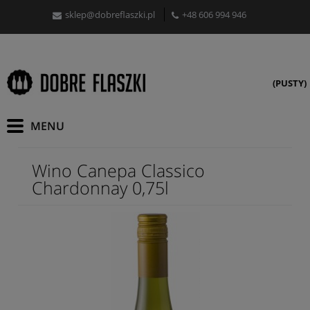
sklep@dobreflaszki.pl
+48 606 994 946
(PUSTY)
Wino Canepa Classico
Chardonnay 0,75l