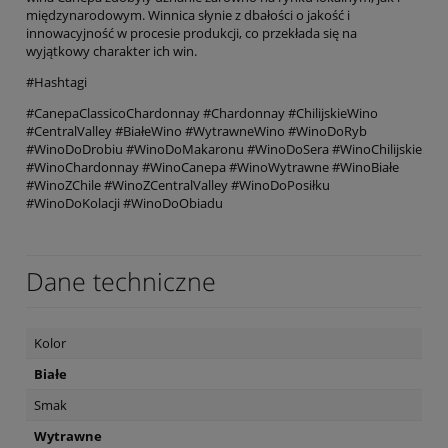
międzynarodowym. Winnica słynie z dbałości o jakość i
innowacyjność w procesie produkcji, co przekłada się na
wyjątkowy charakter ich win.
#Hashtagi
#CanepaClassicoChardonnay #Chardonnay #ChilijskieWino
#CentralValley #BiałeWino #WytrawneWino #WinoDoRyb
#WinoDoDrobiu #WinoDoMakaronu #WinoDoSera #WinoChilijskie
#WinoChardonnay #WinoCanepa #WinoWytrawne #WinoBiałe
#WinoZChile #WinoZCentralValley #WinoDoPosiłku
#WinoDoKolacji #WinoDoObiadu
Dane techniczne
Kolor
Białe
Smak
Wytrawne