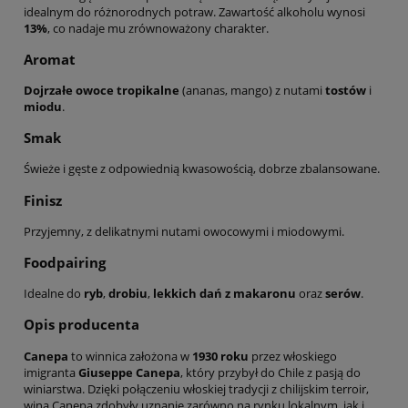
idealnym do różnorodnych potraw. Zawartość alkoholu wynosi
13%
, co nadaje mu zrównoważony charakter.
Aromat
Dojrzałe owoce tropikalne
(ananas, mango) z nutami
tostów
i
miodu
.
Smak
Świeże i gęste z odpowiednią kwasowością, dobrze zbalansowane.
Finisz
Przyjemny, z delikatnymi nutami owocowymi i miodowymi.
Foodpairing
Idealne do
ryb
,
drobiu
,
lekkich dań z makaronu
oraz
serów
.
Opis producenta
Canepa
to winnica założona w
1930 roku
przez włoskiego
imigranta
Giuseppe Canepa
, który przybył do Chile z pasją do
winiarstwa. Dzięki połączeniu włoskiej tradycji z chilijskim terroir,
wina Canepa zdobyły uznanie zarówno na rynku lokalnym, jak i