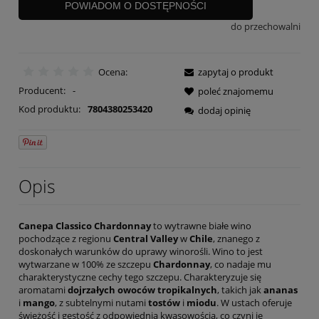
POWIADOM O DOSTĘPNOŚCI
do przechowalni
Ocena:
zapytaj o produkt
Producent:
-
poleć znajomemu
Kod produktu:
7804380253420
dodaj opinię
Opis
Canepa Classico Chardonnay
to wytrawne białe wino
pochodzące z regionu
Central Valley
w
Chile
, znanego z
doskonałych warunków do uprawy winorośli. Wino to jest
wytwarzane w 100% ze szczepu
Chardonnay
, co nadaje mu
charakterystyczne cechy tego szczepu. Charakteryzuje się
aromatami
dojrzałych owoców tropikalnych
, takich jak
ananas
i
mango
, z subtelnymi nutami
tostów
i
miodu
. W ustach oferuje
świeżość i gęstość z odpowiednią kwasowością, co czyni je