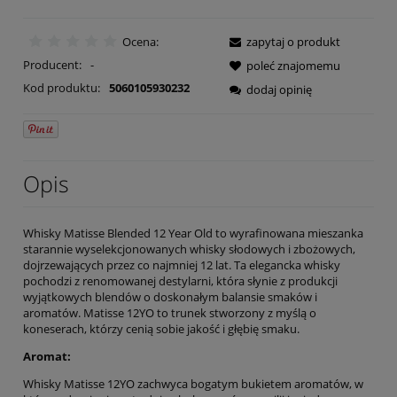
Ocena:
zapytaj o produkt
Producent:
-
poleć znajomemu
Kod produktu:
5060105930232
dodaj opinię
Opis
Whisky Matisse Blended 12 Year Old to wyrafinowana mieszanka
starannie wyselekcjonowanych whisky słodowych i zbożowych,
dojrzewających przez co najmniej 12 lat. Ta elegancka whisky
pochodzi z renomowanej destylarni, która słynie z produkcji
wyjątkowych blendów o doskonałym balansie smaków i
aromatów. Matisse 12YO to trunek stworzony z myślą o
koneserach, którzy cenią sobie jakość i głębię smaku.
Aromat:
Whisky Matisse 12YO zachwyca bogatym bukietem aromatów, w