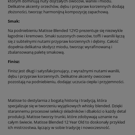
którym dominują nuty dojrzałych owoców, wanilii i miodu.
Delikatne akcenty orzechów, dębu i przypraw korzennych dodają
złożoności, tworząc harmonijną kompozycję zapachową.
Smak:
Na podniebieniu Matisse Blended 12YO prezentuje się niezwykle
łagodnie i kremowo. Smaki suszonych owoców, toffi i wanilii łączą
się z subtelnymi nutami przypraw korzennych i dębiny. Całość
dopełnia delikatna słodycz miodu, tworząc wyrafinowaną i
zbalansowaną paletę smakową.
Finisz:
Finisz jest długi i satysfakcjonujący, z wyraźnymi nutami wanilii,
dębu i przypraw korzennych. Delikatne akcenty owocowe
pozostają na podniebieniu, dodając uczucia ciepła i przyjemności.
Matisse to destylarnia z bogatą historią i tradycją, która
specjalizuje się w tworzeniu wyjątkowych whisky blended. Dzięki
starannemu procesowi selekcji składników i dbałości o każdy detal
produkcji, Matisse tworzy trunki, które zdobywają uznanie na
całym świecie. Matisse Blended 12 Year Old to doskonały przykład
ich mistrzostwa, łączący w sobie tradycję i nowoczesność.