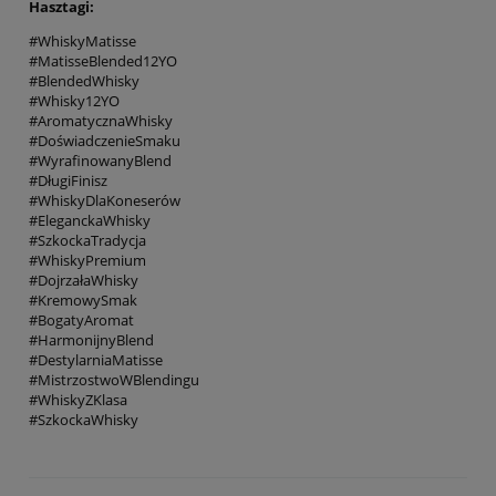
Hasztagi:
#WhiskyMatisse
#MatisseBlended12YO
#BlendedWhisky
#Whisky12YO
#AromatycznaWhisky
#DoświadczenieSmaku
#WyrafinowanyBlend
#DługiFinisz
#WhiskyDlaKoneserów
#EleganckaWhisky
#SzkockaTradycja
#WhiskyPremium
#DojrzałaWhisky
#KremowySmak
#BogatyAromat
#HarmonijnyBlend
#DestylarniaMatisse
#MistrzostwoWBlendingu
#WhiskyZKlasa
#SzkockaWhisky