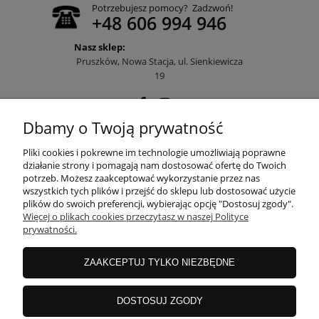
Potrzebujesz pomocy? Zadzwoń!
+48 606 994 946
Nasz sklep:
Pruszków, Nowa Stacja, ul. Sienkiewicza
19
Dbamy o Twoją prywatność
POMOC
Pliki cookies i pokrewne im technologie umożliwiają poprawne
działanie strony i pomagają nam dostosować ofertę do Twoich
potrzeb. Możesz zaakceptować wykorzystanie przez nas
wszystkich tych plików i przejść do sklepu lub dostosować użycie
MOJE KONTO
plików do swoich preferencji, wybierając opcję "Dostosuj zgody".
Więcej o plikach cookies przeczytasz w naszej Polityce
prywatności.
PŁATNOŚCI I DOSTAWA
ZAAKCEPTUJ TYLKO NIEZBĘDNE
INFORMACJE
DOSTOSUJ ZGODY