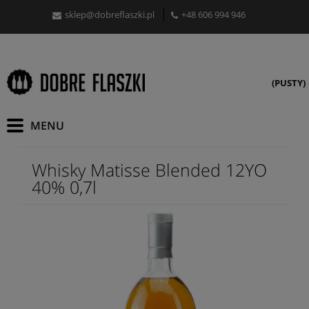
sklep@dobreflaszki.pl
+48 606 994 946
(PUSTY)
Whisky Matisse Blended 12YO
40% 0,7l