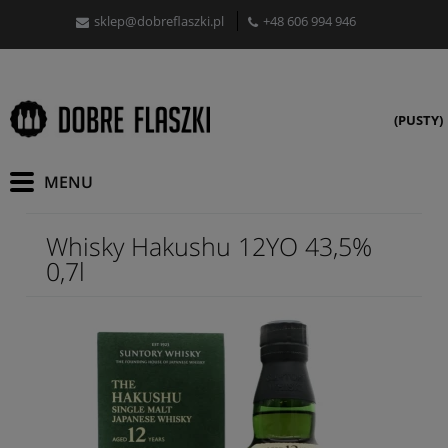
sklep@dobreflaszki.pl
+48 606 994 946
(PUSTY)
Whisky Hakushu 12YO 43,5%
0,7l