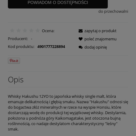
POWIADOM O DOSTĘPNOŚCI
do przechowalni
Ocena:
zapytaj o produkt
Producent:
-
poleć znajomemu
Kod produktu:
4901777228894
dodaj opinię
Opis
Whisky Hakushu 12YO to japońska whisky single malt, która
emanuje delikatnością i głębią smaku. Nazwa "Hakushu" odnosi się
do bogactwa złóż mineralnych w rzece na wyspie Honsiu, które
dostarczają wodę do produkcji tej wyjątkowej whisky. Destylarnia,
położona u podnóża góry Kaikomagatake, jest otoczona bujną
roślinnością, co nadaje destylatom charakterystyczny "leśny"
smak.