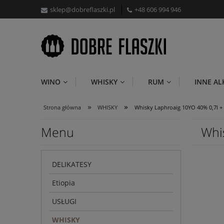
sklep@dobreflaszki.pl
+48 606 994 946
WINO
WHISKY
RUM
INNE A
»
»
Strona główna
WHISKY
Whisky Laphroaig 10YO 40% 0,7l + 
Menu
Whi
DELIKATESY
Etiopia
USŁUGI
WHISKY