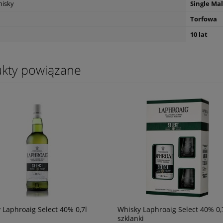
hisky
Single Mal
Torfowa
10 lat
kty powiązane
 Laphroaig Select 40% 0,7l
Whisky Laphroaig Select 40% 0,7
szklanki