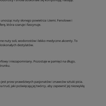
, unosząc nuty słonego powietrza i ziemi. Fenolowe i
ę, która czaruje i fascynuje.
ne nuty soli, wodorostów i lekko medyczne akcenty. To
doskonałych destylatów.
torfowy i niezapomniany. Pozostaje w pamięci na długo,
trunku.
 jest przez prawdziwych pasjonatów i znawców sztuki picia.
trud, jaki poświęcają jej twórcy, aby zapewnić jej niezwykłą