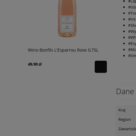
#La
#Isl
#To
#In
#Sł
#Wy
#Wh
#Er
#Mo
y Castello
Wino Bonfils L'Esparrou Rose 0,75L
Degustacj
#Sm
49,90 zł
120,00 zł
Dane 
Kraj
Region
Zawartość