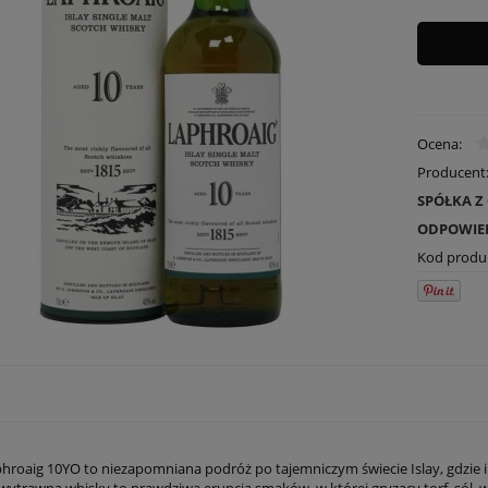
Ocena:
Producent
SPÓŁKA 
ODPOWIE
Kod produ
hroaig 10YO to niezapomniana podróż po tajemniczym świecie Islay, gdzie
 wytrawna whisky to prawdziwa erupcja smaków, w której gryzący torf, sól,