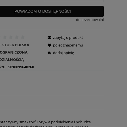
POWIADOM O DOSTĘPNOŚCI
do przechowalni
zapytaj o produkt
:
STOCK POLSKA
poleć znajomemu
Z OGRANICZONĄ
dodaj opinię
DZIALNOŚCIĄ
ktu:
5010019640260
 intensywny smak torfu ożywia podniebienia i pobudza
 wodorosty i smoła doskonale się komponują, nadając