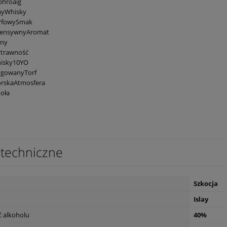
phroaig
ayWhisky
rfowySmak
tensywnyAromat
ony
trawność
isky10YO
ygowanyTorf
rskaAtmosfera
a Champagne
Wino Oh Sister Tinto 0,75l
oła
49,90 zł
powiadom o
powiad
dostępności
dostępn
techniczne
Szkocja
Islay
 alkoholu
40%