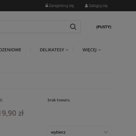
Zarejestruj się
Zaloguj się
(PUSTY)
DZENIOWE
DELIKATESY
WIĘCEJ
ć:
brak towaru
19,90 zł