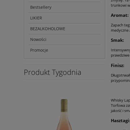
trunkowi w
Bestsellery
Aromat:
LIKIER
Zapach tego
BEZALKOHOLOWE
medyczne a
Nowości
Smak:
Promocje
Intensywny
prawdziwe 
Finisz:
Produkt Tygodnia
Długotrwały
przypomina
Whisky Lap
Torfowa za
jakość i sm
Hasztagi