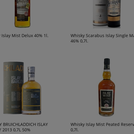
 Islay Mist Delux 40% 1l.
Whisky Scarabus Islay Single Ma
46% 0,7l.
Y BRUICHLADDICH ISLAY
Whisky Islay Mist Peated Reser
 2013 0,7L 50%
0,7l.