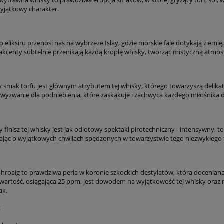
yjątkowy charakter.
 eliksiru przenosi nas na wybrzeże Islay, gdzie morskie fale dotykają ziemię
kcenty subtelnie przenikają każdą kroplę whisky, tworząc mistyczną atmosfer
 smak torfu jest głównym atrybutem tej whisky, którego towarzyszą delikat
wyzwanie dla podniebienia, które zaskakuje i zachwyca każdego miłośnika 
 finisz tej whisky jest jak odlotowy spektakl pirotechniczny - intensywny, 
jąc o wyjątkowych chwilach spędzonych w towarzystwie tego niezwykłego 
hroaig to prawdziwa perła w koronie szkockich destylatów, która doceniana
wartość, osiągająca 25 ppm, jest dowodem na wyjątkowość tej whisky oraz na 
ak.
: