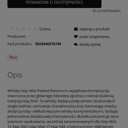
POWIADOM O DOSTĘPNOŚCI
do przechowalni
Ocena:
zapytaj o produkt
Producent:
-
poleć znajomemu
Kod produktu:
5024546376745
dodaj opinię
Opis
Whisky Islay Mist Peated Reserve to wyjątkowa kompozycja,
stworzona przez głównego blendera zgodnie z niemal stuletnią
tradycją Islay Mist. Ta whisky, będąca połączeniem doskonałych
single maltów, zachowuje charakterystyczną równowagę między
słodyczą Islay i delikatniejszymi whisky kontynentalnymi, dodając
jednocześnie dodatkowej intensywności. Butelka prezentuje się w
premium opakowaniu, wcześniej zarezerwowanym dla Islay Mist
12 Year Old i Islay Mist 17 Year Old, z historycznym 1000-letnim