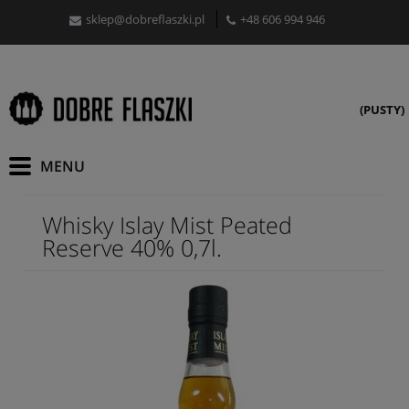
sklep@dobreflaszki.pl
+48 606 994 946
(PUSTY)
Whisky Islay Mist Peated
Reserve 40% 0,7l.