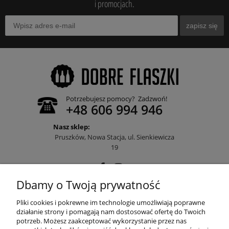
i promocjach.
zapisz się
Potrzebujesz pomocy? Zadzwoń!
+48 606 994 946
Nasz sklep:
Pruszków, Nowa Stacja, ul. Sienkiewicza
19
Dbamy o Twoją prywatność
POMOC
Pliki cookies i pokrewne im technologie umożliwiają poprawne
działanie strony i pomagają nam dostosować ofertę do Twoich
potrzeb. Możesz zaakceptować wykorzystanie przez nas