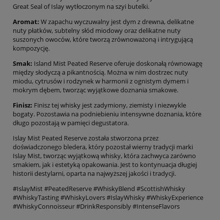
Great Seal of Islay wytłoczonym na szyi butelki.
Aromat:
W zapachu wyczuwalny jest dym z drewna, delikatne
nuty płatków, subtelny słód miodowy oraz delikatne nuty
suszonych owoców, które tworzą zrównoważoną i intrygującą
kompozycję.
Smak:
Island Mist Peated Reserve oferuje doskonałą równowagę
między słodyczą a pikantnością. Można w nim dostrzec nuty
miodu, cytrusów i rodzynek w harmonii z ognistym dymem i
mokrym dębem, tworząc wyjątkowe doznania smakowe.
Finisz:
Finisz tej whisky jest zadymiony, ziemisty i niezwykle
bogaty. Pozostawia na podniebieniu intensywne doznania, które
długo pozostają w pamięci degustatora.
Islay Mist Peated Reserve została stworzona przez
doświadczonego bledera, który pozostał wierny tradycji marki
Islay Mist, tworząc wyjątkową whisky, która zachwyca zarówno
smakiem, jak i estetyką opakowania. Jest to kontynuacja długiej
historii destylarni, oparta na najwyższej jakości i tradycji.
#IslayMist #PeatedReserve #WhiskyBlend #ScottishWhisky
#WhiskyTasting #WhiskyLovers #IslayWhisky #WhiskyExperience
#WhiskyConnoisseur #DrinkResponsibly #IntenseFlavors