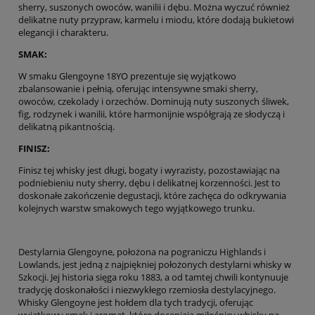
sherry, suszonych owoców, wanilii i dębu. Można wyczuć również
delikatne nuty przypraw, karmelu i miodu, które dodają bukietowi
elegancji i charakteru.
SMAK:
W smaku Glengoyne 18YO prezentuje się wyjątkowo
zbalansowanie i pełnią, oferując intensywne smaki sherry,
owoców, czekolady i orzechów. Dominują nuty suszonych śliwek,
fig, rodzynek i wanilii, które harmonijnie współgrają ze słodyczą i
delikatną pikantnością.
FINISZ:
Finisz tej whisky jest długi, bogaty i wyrazisty, pozostawiając na
podniebieniu nuty sherry, dębu i delikatnej korzenności. Jest to
doskonałe zakończenie degustacji, które zachęca do odkrywania
kolejnych warstw smakowych tego wyjątkowego trunku.
Destylarnia Glengoyne, położona na pograniczu Highlands i
Lowlands, jest jedną z najpiękniej położonych destylarni whisky w
Szkocji. Jej historia sięga roku 1883, a od tamtej chwili kontynuuje
tradycję doskonałości i niezwykłego rzemiosła destylacyjnego.
Whisky Glengoyne jest hołdem dla tych tradycji, oferując
wyjątkowy smak i aromat, które doceniają miłośnicy whisky na