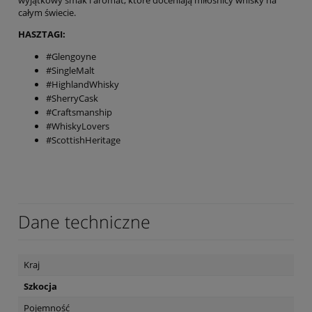
całym świecie.
HASZTAGI:
#Glengoyne
#SingleMalt
#HighlandWhisky
#SherryCask
#Craftsmanship
#WhiskyLovers
#ScottishHeritage
Dane techniczne
Kraj
Szkocja
Pojemność