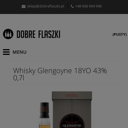
sklep@dobreflaszki.pl
+48 606 994 946
(PUSTY)
Whisky Glengoyne 18YO 43%
0,7l