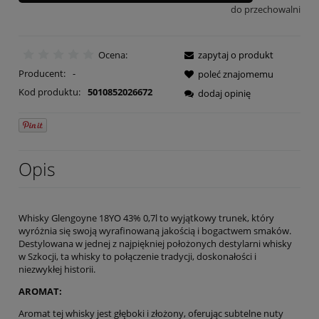
do przechowalni
Ocena:
zapytaj o produkt
Producent:
-
poleć znajomemu
Kod produktu:
5010852026672
dodaj opinię
Opis
Whisky Glengoyne 18YO 43% 0,7l to wyjątkowy trunek, który
wyróżnia się swoją wyrafinowaną jakością i bogactwem smaków.
Destylowana w jednej z najpiękniej położonych destylarni whisky
w Szkocji, ta whisky to połączenie tradycji, doskonałości i
niezwykłej historii.
AROMAT:
Aromat tej whisky jest głęboki i złożony, oferując subtelne nuty