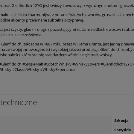
romat Glenfiddich 12YO jest świeży i owocowy, z wyraźnymi nutami gruszek, 
aku jest lekka i harmonijna, z nutami świeżych owoców, gruszek, zielonych j
słodkie akcenty przełamane subtelną przyprawą.
sz jest czysty, gładki i długi, z pozostającymi nutami słodkich owoców i su
jąc uczucie orzeźwienia.
 Glenfiddich, założona w 1887 roku przez Williama Granta, jest jedną z niewi
ana ze swojej innowacyjności i wysokiej jakości produkcji, Glenfiddich zdoby
skonałości, który stał się standardem wśród single malt whisky.
Glenfiddich #SingleMalt #ScotchWhisky #WhiskyLovers #Glenfiddich12YO
hisky #ClassicWhisky #WhiskyExperience
techniczne
Szkocja
Speyside