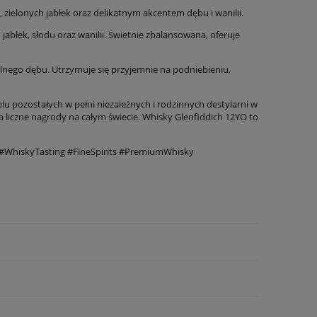
zielonych jabłek oraz delikatnym akcentem dębu i wanilii.
abłek, słodu oraz wanilii. Świetnie zbalansowana, oferuje
btelnego dębu. Utrzymuje się przyjemnie na podniebieniu,
elu pozostałych w pełni niezależnych i rodzinnych destylarni w
ła liczne nagrody na całym świecie. Whisky Glenfiddich 12YO to
 #WhiskyTasting #FineSpirits #PremiumWhisky