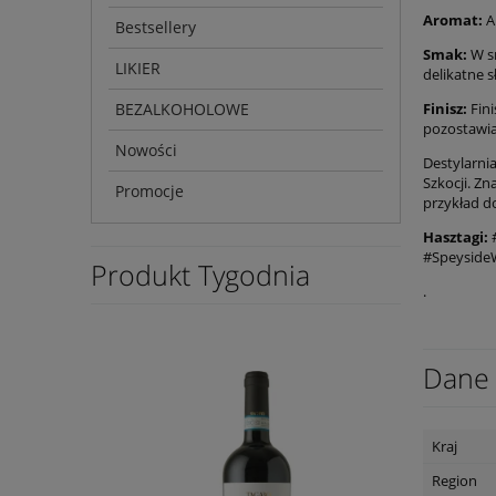
Aromat:
A
Bestsellery
Smak:
W sm
LIKIER
delikatne 
BEZALKOHOLOWE
Finisz:
Fini
pozostawia
Nowości
Destylarnia
Szkocji. Zn
Promocje
przykład do
Hasztagi:
#
#SpeysideW
Produkt Tygodnia
.
Dane 
Kraj
Region