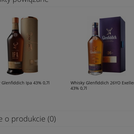
 Glenfiddich Ipa 43% 0,7l
Whisky Glenfiddich 26YO Exell
43% 0,7l
e o produkcie (0)