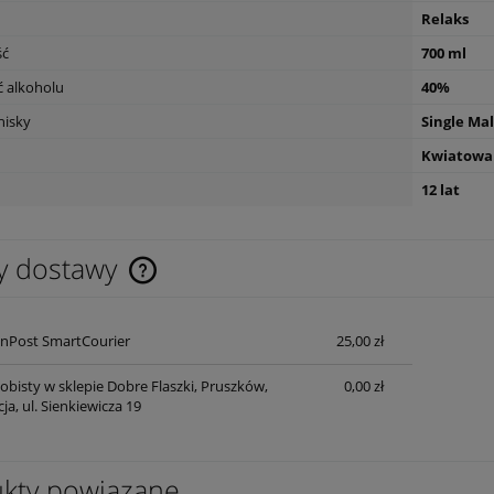
Relaks
ść
700 ml
 alkoholu
40%
hisky
Single Mal
Kwiatowa
etreat Sauvignon blanc
Wino Bonfils L'Esparrou Rose 0,75L
12 lat
h 0,75
49,90 zł
powiadom o
dostępności
y dostawy
Cena nie zawiera ewentualnych kosztów
nPost SmartCourier
25,00 zł
płatności
obisty w sklepie Dobre Flaszki, Pruszków,
0,00 zł
a, ul. Sienkiewicza 19
kty powiązane