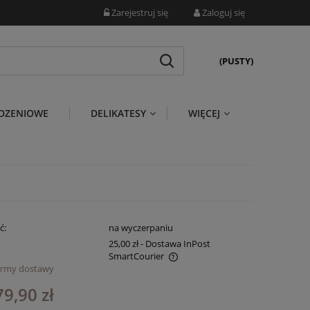
Zarejestruj się
Zaloguj się
(PUSTY)
DZENIOWE
DELIKATESY
WIĘCEJ
ć:
na wyczerpaniu
25,00 zł
- Dostawa InPost
SmartCourier
ormy dostawy
ena nie zawiera ewentualnych kosztów
79,90 zł
atności