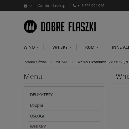
sklep@dobreflaszki.pl
+48 606 994 946
WINO
WHISKY
RUM
INNE A
»
»
Strona główna
WHISKY
Whisky Glenfiddich 12YO 40% 0,7l 
Menu
Whi
DELIKATESY
Etiopia
USŁUGI
WHISKY