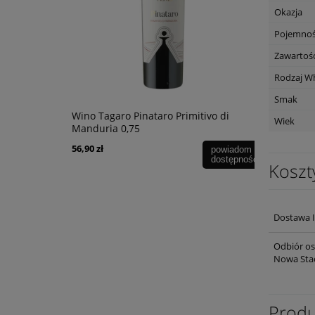
Okazja
Pojemno
Zawartość
Rodzaj W
Smak
bernet
Wino Tagaro Pinataro Primitivo di
Wino The R
Wiek
Manduria 0,75
Marlboroug
56,90 zł
69,90 zł
powiadom o
dostępności
Koszt
Dostawa I
Odbiór os
Nowa Stacj
Produ