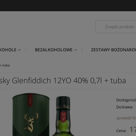
LKOHOLE
BEZALKOHOLOWE
ZESTAWY BOŻONARO
+ tuba
sky Glenfiddich 12YO 40% 0,7l + tuba
Dostępnoś
Dostawa:
sprawdź f
C
1
Cena:
pł