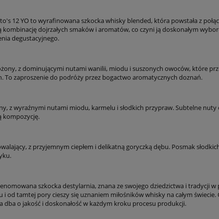
to's 12 YO to wyrafinowana szkocka whisky blended, która powstała z połą
 kombinację dojrzałych smaków i aromatów, co czyni ją doskonałym wybo
nia degustacyjnego.
łożony, z dominującymi nutami wanilii, miodu i suszonych owoców, które prz
. To zaproszenie do podróży przez bogactwo aromatycznych doznań.
ełny, z wyraźnymi nutami miodu, karmelu i słodkich przypraw. Subtelne nuty
ą kompozycję.
dowalający, z przyjemnym ciepłem i delikatną goryczką dębu. Posmak słodkich
yku.
 renomowana szkocka destylarnia, znana ze swojego dziedzictwa i tradycji w
 i od tamtej pory cieszy się uznaniem miłośników whisky na całym świecie. 
ra dba o jakość i doskonałość w każdym kroku procesu produkcji.