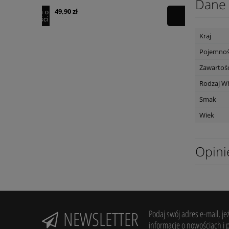
Dane 
49,90 zł
39,90 zł
powiadom o
dostępności
Kraj
Pojemno
Zawartość
Rodzaj W
Smak
Wiek
Opini
NEWSLETTER
Podaj swój adres e-mail, je
informacje o nowościach i 