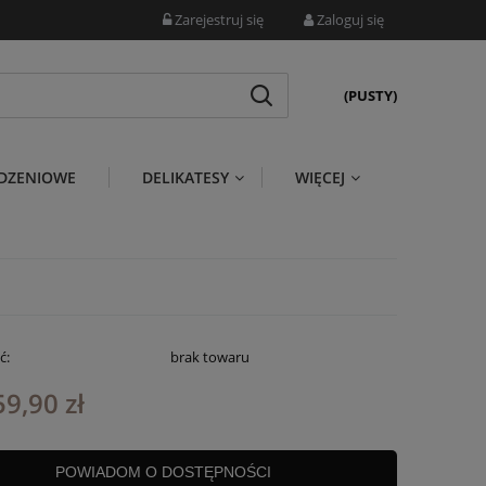
Zarejestruj się
Zaloguj się
(PUSTY)
DZENIOWE
DELIKATESY
WIĘCEJ
ć:
brak towaru
59,90 zł
POWIADOM O DOSTĘPNOŚCI