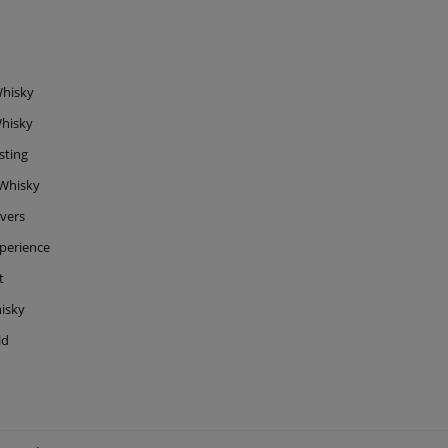
hisky
hisky
sting
Whisky
vers
perience
t
isky
ld
ter Blanco 0,75l
Degustacja Champagne