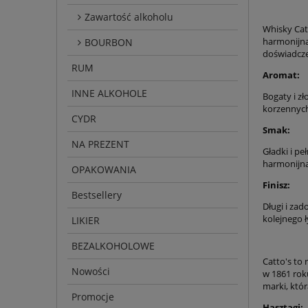
Zawartość alkoholu
Whisky Cat
harmonijną
BOURBON
doświadcze
RUM
Aromat:
INNE ALKOHOLE
Bogaty i z
korzennych
CYDR
Smak:
NA PREZENT
Gładki i p
harmonijn
OPAKOWANIA
Finisz:
Bestsellery
Długi i za
kolejnego ł
LIKIER
BEZALKOHOLOWE
Catto's to
Nowości
w 1861 roku
marki, któ
Promocje
Hasztagi: