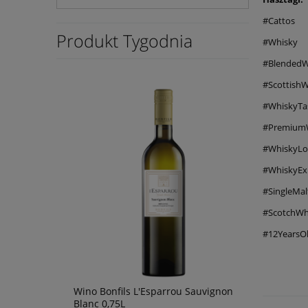
#Cattos
Produkt Tygodnia
#Whisky
#BlendedW
#ScottishW
#WhiskyTa
#Premium
#WhiskyLo
#WhiskyEx
#SingleMal
#ScotchWh
#12YearsO
 blanc
Wino Bonfils L'Esparrou Sauvignon
Wino Oh Sis
Blanc 0,75L