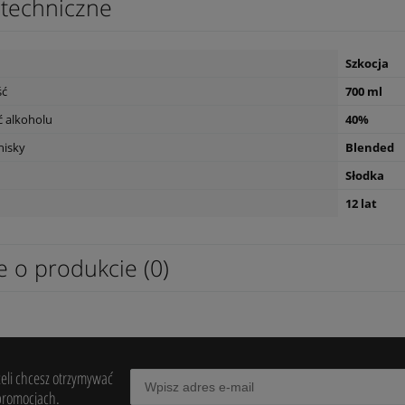
techniczne
120,00 zł
powiad
dostępn
Szkocja
ść
700 ml
 alkoholu
40%
hisky
Blended
Słodka
12 lat
e o produkcie (0)
żeli chcesz otrzymywać
promocjach.