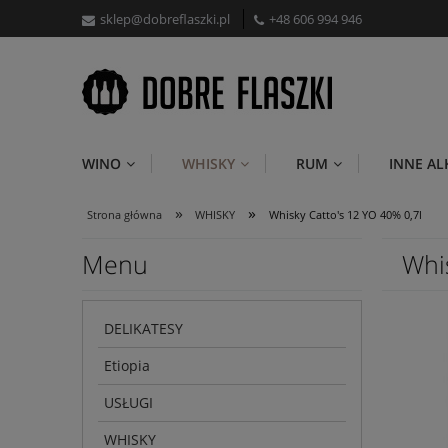
sklep@dobreflaszki.pl
+48 606 994 946
WINO
WHISKY
RUM
INNE A
»
»
Strona główna
WHISKY
Whisky Catto's 12 YO 40% 0,7l
Menu
Whi
DELIKATESY
Etiopia
USŁUGI
WHISKY