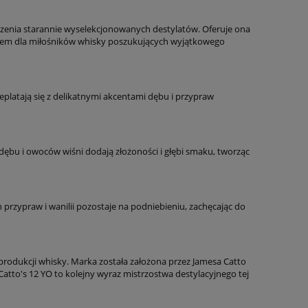
czenia starannie wyselekcjonowanych destylatów. Oferuje ona
rem dla miłośników whisky poszukujących wyjątkowego
eplatają się z delikatnymi akcentami dębu i przypraw
 dębu i owoców wiśni dodają złożoności i głębi smaku, tworząc
 przypraw i wanilii pozostaje na podniebieniu, zachęcając do
 produkcji whisky. Marka została założona przez Jamesa Catto
Catto's 12 YO to kolejny wyraz mistrzostwa destylacyjnego tej