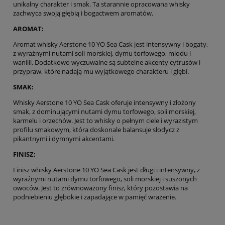
unikalny charakter i smak. Ta starannie opracowana whisky
zachwyca swoją głębią i bogactwem aromatów.
AROMAT:
Aromat whisky Aerstone 10 YO Sea Cask jest intensywny i bogaty,
z wyraźnymi nutami soli morskiej, dymu torfowego, miodu i
wanilii. Dodatkowo wyczuwalne są subtelne akcenty cytrusów i
przypraw, które nadają mu wyjątkowego charakteru i głębi.
SMAK:
Whisky Aerstone 10 YO Sea Cask oferuje intensywny i złożony
smak, z dominującymi nutami dymu torfowego, soli morskiej,
karmelu i orzechów. Jest to whisky o pełnym ciele i wyrazistym
profilu smakowym, która doskonale balansuje słodycz z
pikantnymi i dymnymi akcentami.
FINISZ:
Finisz whisky Aerstone 10 YO Sea Cask jest długi i intensywny, z
wyraźnymi nutami dymu torfowego, soli morskiej i suszonych
owoców. Jest to zrównoważony finisz, który pozostawia na
podniebieniu głębokie i zapadające w pamięć wrażenie.