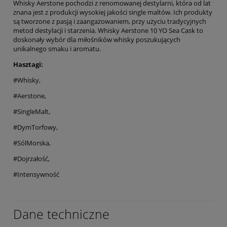
Whisky Aerstone pochodzi z renomowanej destylarni, która od lat
znana jest z produkcji wysokiej jakości single maltów. Ich produkty
są tworzone z pasją i zaangażowaniem, przy użyciu tradycyjnych
metod destylacji i starzenia. Whisky Aerstone 10 YO Sea Cask to
doskonały wybór dla miłośników whisky poszukujących
unikalnego smaku i aromatu.
Hasztagi:
#Whisky,
#Aerstone,
#SingleMalt,
#DymTorfowy,
#SólMorska,
#Dojrzałość,
#Intensywność
Dane techniczne