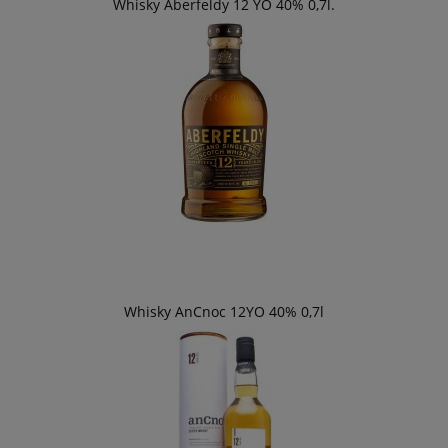
Whisky Aberfeldy 12 YO 40% 0,7l.
Whisky AnCnoc 12YO 40% 0,7l