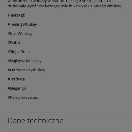
w odrodzeniu whiskey w Irlandii. Teeling Irish Single Grain to
doskonały wybór dla każdego miłośnika wysokiej jakości whiskey.
Hasztagi:
#TeelingWhiskey
#IrishWhiskey
#Dublin
#SingleGrain
#NajlepszaWhiskey
#OdrodzenieWhiskey
#Tradycja
#Elegancja
#Kompleksowość
Dane techniczne