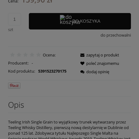
Cena:
DO KOSZYKA
szt
do przechowalni
Ocena:
zapytaj o produkt
Producent:
-
poleć znajomemu
Kod produktu:
5391523270175
dodaj opinię
Opis
Teeling Irish Single Grain to wyjątkowy trunek wytwarzany przez
Teeling Whisky Distillery, pierwszą nową destylarnię w Dublinie od
ponad 125 lat. Zdobywca tytułu Najlepszego Single Malta na
świecie podczas World Whiskeys Awards 2019, Teeling Whiskey jest