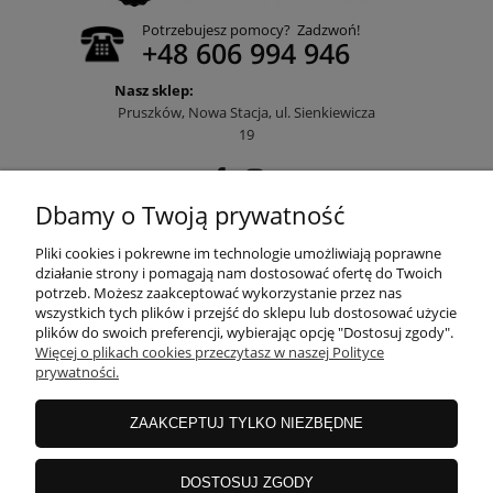
Potrzebujesz pomocy? Zadzwoń!
+48 606 994 946
Nasz sklep:
Pruszków, Nowa Stacja, ul. Sienkiewicza
19
Dbamy o Twoją prywatność
POMOC
Pliki cookies i pokrewne im technologie umożliwiają poprawne
działanie strony i pomagają nam dostosować ofertę do Twoich
potrzeb. Możesz zaakceptować wykorzystanie przez nas
wszystkich tych plików i przejść do sklepu lub dostosować użycie
MOJE KONTO
plików do swoich preferencji, wybierając opcję "Dostosuj zgody".
Więcej o plikach cookies przeczytasz w naszej Polityce
prywatności.
PŁATNOŚCI I DOSTAWA
ZAAKCEPTUJ TYLKO NIEZBĘDNE
INFORMACJE
DOSTOSUJ ZGODY