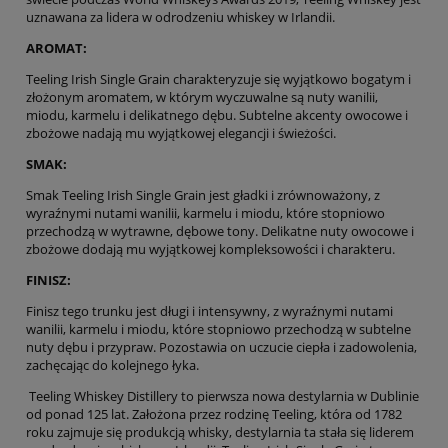
uznawana za lidera w odrodzeniu whiskey w Irlandii.
AROMAT:
Teeling Irish Single Grain charakteryzuje się wyjątkowo bogatym i
złożonym aromatem, w którym wyczuwalne są nuty wanilii,
miodu, karmelu i delikatnego dębu. Subtelne akcenty owocowe i
zbożowe nadają mu wyjątkowej elegancji i świeżości.
SMAK:
Smak Teeling Irish Single Grain jest gładki i zrównoważony, z
wyraźnymi nutami wanilii, karmelu i miodu, które stopniowo
przechodzą w wytrawne, dębowe tony. Delikatne nuty owocowe i
zbożowe dodają mu wyjątkowej kompleksowości i charakteru.
FINISZ:
Finisz tego trunku jest długi i intensywny, z wyraźnymi nutami
wanilii, karmelu i miodu, które stopniowo przechodzą w subtelne
nuty dębu i przypraw. Pozostawia on uczucie ciepła i zadowolenia,
zachęcając do kolejnego łyka.
Teeling Whiskey Distillery to pierwsza nowa destylarnia w Dublinie
od ponad 125 lat. Założona przez rodzinę Teeling, która od 1782
roku zajmuje się produkcją whisky, destylarnia ta stała się liderem