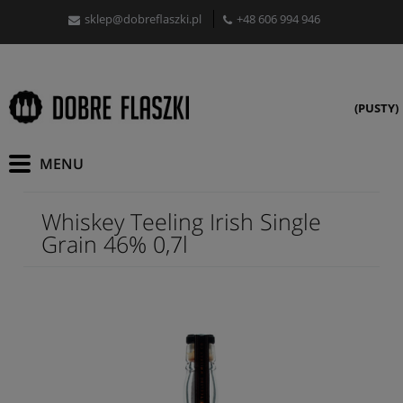
sklep@dobreflaszki.pl
+48 606 994 946
(PUSTY)
Whiskey Teeling Irish Single
Grain 46% 0,7l