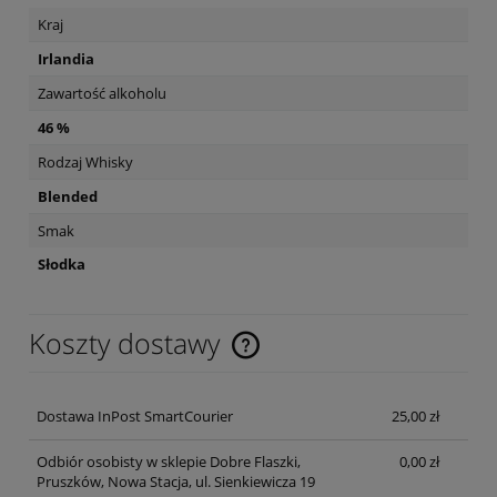
Kraj
Irlandia
Zawartość alkoholu
46 %
Rodzaj Whisky
Blended
Smak
Słodka
Koszty dostawy
Cena nie zawiera ewentualnych kosztów płatności
Dostawa InPost SmartCourier
25,00 zł
Odbiór osobisty w sklepie Dobre Flaszki,
0,00 zł
Pruszków, Nowa Stacja, ul. Sienkiewicza 19