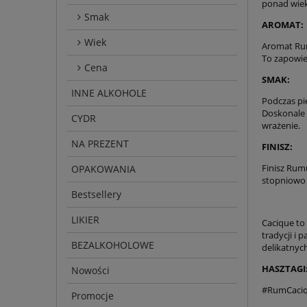
ponad wiek
Smak
AROMAT:
Wiek
Aromat Rum
To zapowie
Cena
SMAK:
INNE ALKOHOLE
Podczas pi
Doskonale 
CYDR
wrażenie.
NA PREZENT
FINISZ:
Finisz Rumu
OPAKOWANIA
stopniowo 
Bestsellery
LIKIER
Cacique to
tradycji i 
BEZALKOHOLOWE
delikatnyc
HASZTAGI
Nowości
#RumCaci
Promocje