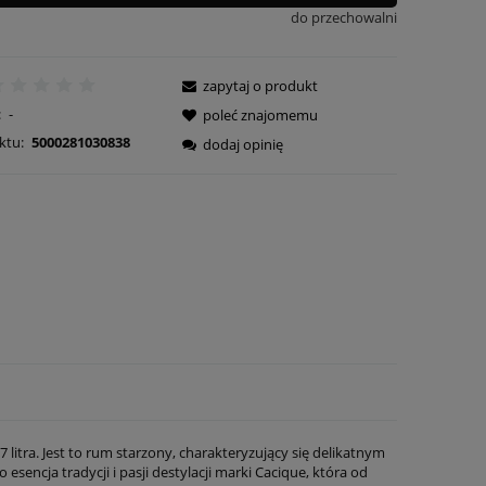
do przechowalni
zapytaj o produkt
:
-
poleć znajomemu
ktu:
5000281030838
dodaj opinię
itra. Jest to rum starzony, charakteryzujący się delikatnym
encja tradycji i pasji destylacji marki Cacique, która od