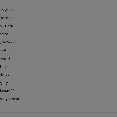
stylacji
xperience
yTrunek
ocent
yNaRelaks
skiRum
Aromat
ySmak
ience
egacy
skonałość
owanyAromat
a Champagne
Wino Tagaro Passo del Sud
Negroamaro/primitivo 0,75l