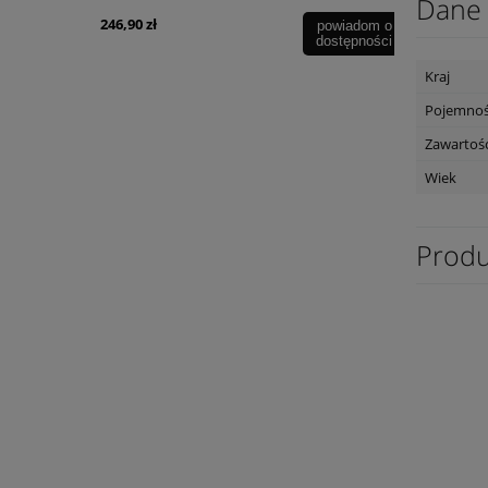
Dane 
246,90 zł
120,00 zł
powiadom o
dostępności
Kraj
Pojemno
Zawartość
Wiek
Produ