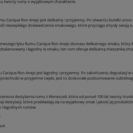
u tworzy rumy o wyjątkowym charakterze.
u Cacique Ron Anejo jest delikatny i przyjemny. Po otwarciu butelki unosi 
dź niezwykłego doświadczenia smakowego, które przyciąga zmysły swoją s
erwszego łyku Rumu Cacique Ron Anejo doznasz delikatnego smaku, który łąc
zbalansowany i łagodny w smaku, ten rum oferuje delikatną mieszankę sma
 Cacique Ron Anejo jest łagodny i przyjemny. Po zakończeniu degustacji w u
przechodzi w przyjemne ciepło. Jest to doskonałe podsumowanie subtelne
 ceniona destylarnia rumu z Wenezueli, która od ponad 100 lat tworzy trunk
pasji destylacji, które przekładają się na wyjątkowy smak i jakość jej prod
h i łagodnych rumów.
:
que