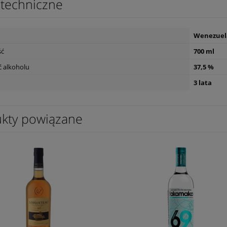
techniczne
59,90 zł
powiadom o
powiad
dostępności
dostępn
Wenezuel
ść
700 ml
 alkoholu
37,5 %
3 lata
kty powiązane