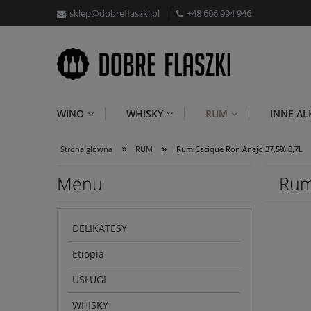
sklep@dobreflaszki.pl
+48 606 994 946
WINO
WHISKY
RUM
INNE A
»
»
Strona główna
RUM
Rum Cacique Ron Anejo 37,5% 0,7L
Menu
Rum
DELIKATESY
Etiopia
USŁUGI
WHISKY