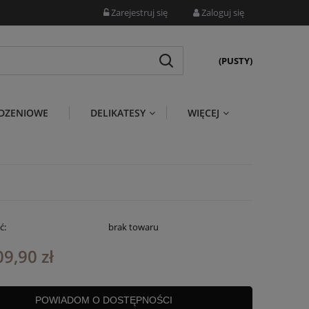
Zarejestruj się
Zaloguj się
(PUSTY)
DZENIOWE
DELIKATESY
WIĘCEJ
ć:
brak towaru
09,90 zł
POWIADOM O DOSTĘPNOŚCI