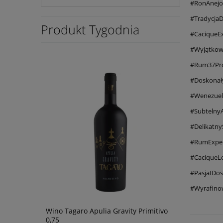
#RonAnejo
#TradycjaDe
Produkt Tygodnia
#CaciqueE
#Wyjątkow
#Rum37Pr
#Doskonał
#Wenezuel
#Subtelny
#Delikatn
#RumExper
#CaciqueL
#PasjaIDo
#Wyrafin
e 0,75L
Wino Tagaro Apulia Gravity Primitivo
Degustacj
0,75