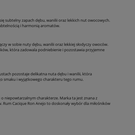
się subtelny zapach dębu, wanilii oraz lekkich nut owocowych.
ubtelnością i harmonią aromatów.
zy w sobie nuty dębu, wanilii oraz lekkiej słodyczy owoców.
ków, która zadowala podniebienie i pozostawia przyjemne
stach pozostaje delikatna nuta dębu i wanilii, która
go smaku i wyjątkowego charakteru tego rumu.
i o niepowtarzalnym charakterze. Marka ta jest znana z
uktów. Rum Cacique Ron Anejo to doskonały wybór dla miłośników