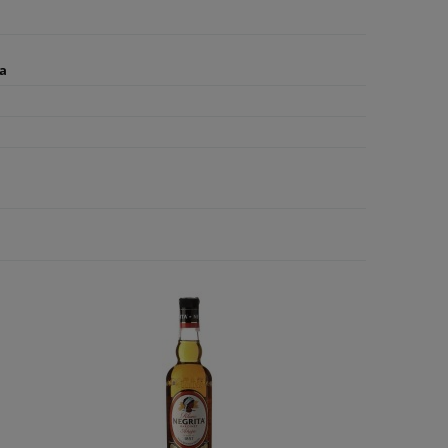
49,90 zł
54,90 zł
om o
ości
a