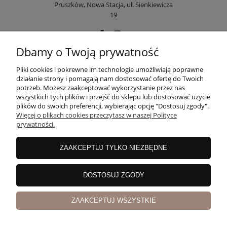
Pruszków, Nowa Stacja, ul. Sienkiewicza
19
Dbamy o Twoją prywatność
POMOC
Pliki cookies i pokrewne im technologie umożliwiają poprawne
działanie strony i pomagają nam dostosować ofertę do Twoich
potrzeb. Możesz zaakceptować wykorzystanie przez nas
wszystkich tych plików i przejść do sklepu lub dostosować użycie
MOJE KONTO
plików do swoich preferencji, wybierając opcję "Dostosuj zgody".
Więcej o plikach cookies przeczytasz w naszej Polityce
prywatności.
PŁATNOŚCI I DOSTAWA
ZAAKCEPTUJ TYLKO NIEZBĘDNE
INFORMACJE
DOSTOSUJ ZGODY
ZAAKCEPTUJ WSZYSTKIE
O NAS