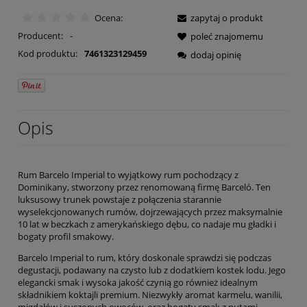
Ocena:
zapytaj o produkt
Producent:
-
poleć znajomemu
Kod produktu:
7461323129459
dodaj opinię
Opis
Rum Barcelo Imperial to wyjątkowy rum pochodzący z
Dominikany, stworzony przez renomowaną firmę Barceló. Ten
luksusowy trunek powstaje z połączenia starannie
wyselekcjonowanych rumów, dojrzewających przez maksymalnie
10 lat w beczkach z amerykańskiego dębu, co nadaje mu gładki i
bogaty profil smakowy.
Barcelo Imperial to rum, który doskonale sprawdzi się podczas
degustacji, podawany na czysto lub z dodatkiem kostek lodu. Jego
elegancki smak i wysoka jakość czynią go również idealnym
składnikiem koktajli premium. Niezwykły aromat karmelu, wanilii,
migdałów i suszonych owoców, oraz bogaty smak z nutami