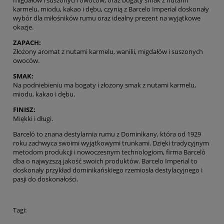
karmelu, miodu, kakao i dębu, czynią z Barcelo Imperial doskonały
wybór dla miłośników rumu oraz idealny prezent na wyjątkowe
okazje.
ZAPACH:
Złożony aromat z nutami karmelu, wanilii, migdałów i suszonych
owoców.
SMAK:
Na podniebieniu ma bogaty i złożony smak z nutami karmelu,
miodu, kakao i dębu.
FINISZ:
Miękki i długi.
Barceló to znana destylarnia rumu z Dominikany, która od 1929
roku zachwyca swoimi wyjątkowymi trunkami. Dzięki tradycyjnym
metodom produkcji i nowoczesnym technologiom, firma Barceló
dba o najwyższą jakość swoich produktów. Barcelo Imperial to
doskonały przykład dominikańskiego rzemiosła destylacyjnego i
pasji do doskonałości.
Tagi: