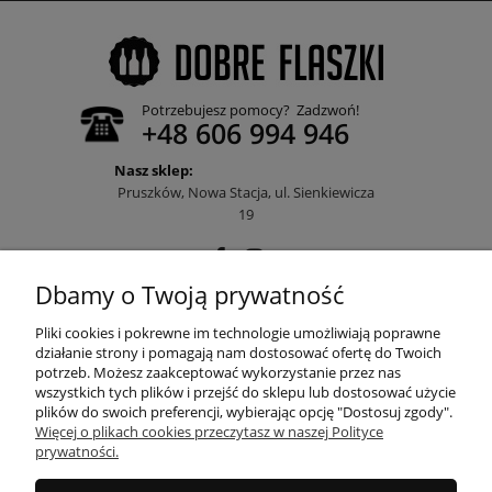
Potrzebujesz pomocy? Zadzwoń!
+48 606 994 946
Nasz sklep:
Pruszków, Nowa Stacja, ul. Sienkiewicza
19
Dbamy o Twoją prywatność
POMOC
Pliki cookies i pokrewne im technologie umożliwiają poprawne
działanie strony i pomagają nam dostosować ofertę do Twoich
potrzeb. Możesz zaakceptować wykorzystanie przez nas
wszystkich tych plików i przejść do sklepu lub dostosować użycie
MOJE KONTO
plików do swoich preferencji, wybierając opcję "Dostosuj zgody".
Więcej o plikach cookies przeczytasz w naszej Polityce
prywatności.
PŁATNOŚCI I DOSTAWA