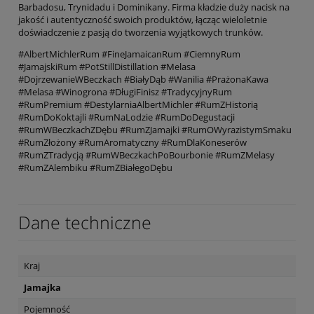
Barbadosu, Trynidadu i Dominikany. Firma kładzie duży nacisk na
jakość i autentyczność swoich produktów, łącząc wieloletnie
doświadczenie z pasją do tworzenia wyjątkowych trunków.
#AlbertMichlerRum #FineJamaicanRum #CiemnyRum
#JamajskiRum #PotStillDistillation #Melasa
#DojrzewanieWBeczkach #BiałyDąb #Wanilia #PrażonaKawa
#Melasa #Winogrona #DługiFinisz #TradycyjnyRum
#RumPremium #DestylarniaAlbertMichler #RumZHistorią
#RumDoKoktajli #RumNaLodzie #RumDoDegustacji
#RumWBeczkachZDębu #RumZJamajki #RumOWyrazistymSmaku
#RumZłożony #RumAromatyczny #RumDlaKoneserów
#RumZTradycją #RumWBeczkachPoBourbonie #RumZMelasy
#RumZAlembiku #RumZBiałegoDębu
Dane techniczne
Kraj
Jamajka
Pojemność