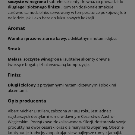
soczyste winogrona
i subtelne akcenty drewna, co prowadzi do
długiego i złożonego finiszu
. Rum ten doskonale smakuje
zarówno samodzielnie, serwowany w temperaturze pokojowej lub
na lodzie, jak i jako baza do luksusowych koktajli.
Aromat
Wanilia
i
prażone ziarna kawy
, z delikatnymi nutami dębu.
Smak
Melasa
,
soczyste winogrona
i subtelne akcenty drewna,
tworzące bogatą i zbalansowaną kompozycję.
Finisz
Długi i złożony
, z przyjemnymi nutami drzewnymi i słodkimi
akcentami.
Opis producenta
Albert Michler Distillery, założona w 1863 roku, jest jedną z
najstarszych destylarni rumu w dawnym Cesarstwie Austro-
Węgierskim. Początkowo zlokalizowana w Silezji, dostarczała swoje
produkty na dwór cesarski oraz dla marynarki wojennej. Obecnie
kontynuuje tradycję, zaopatrując się w najlepsze rumy z Jamajki,