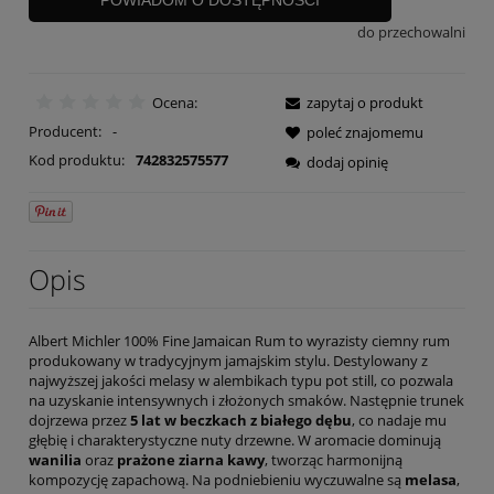
POWIADOM O DOSTĘPNOŚCI
do przechowalni
Ocena:
zapytaj o produkt
Producent:
-
poleć znajomemu
Kod produktu:
742832575577
dodaj opinię
Opis
Albert Michler 100% Fine Jamaican Rum to wyrazisty ciemny rum
produkowany w tradycyjnym jamajskim stylu. Destylowany z
najwyższej jakości melasy w alembikach typu pot still, co pozwala
na uzyskanie intensywnych i złożonych smaków. Następnie trunek
dojrzewa przez
5 lat w beczkach z białego dębu
, co nadaje mu
głębię i charakterystyczne nuty drzewne. W aromacie dominują
wanilia
oraz
prażone ziarna kawy
, tworząc harmonijną
kompozycję zapachową. Na podniebieniu wyczuwalne są
melasa
,