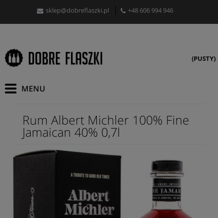
sklep@dobreflaszki.pl
+48 606 994 946
(PUSTY)
Rum Albert Michler 100% Fine
Jamaican 40% 0,7l