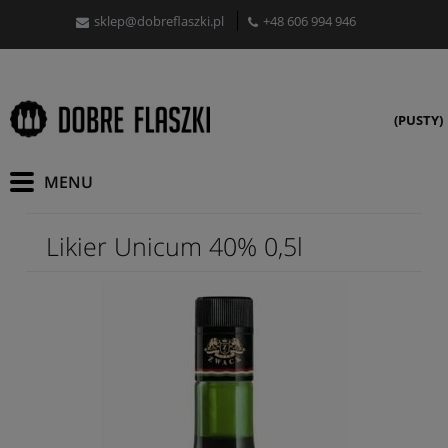
sklep@dobreflaszki.pl
+48 606 994 946
(PUSTY)
Likier Unicum 40% 0,5l