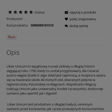
Ocena:
zapytaj o produkt
Producent:
-
poleć znajomemu
Kod produktu:
5995099191515
dodaj opinię
Opis
Likier Unicum to wyjątkowy trunek ziołowy o długiej historii
sięgającej roku 1790, kiedy to został przygotowany dla Cesarza
austro-węgier Józefa II. Jego skład jest tajemnicą, a receptura opiera
się na maceracie około 40 różnych ziół, zbieranych jedynie w
regionie niziny Panońskiej na Węgrzech. Współcześni Węgrzy
traktują Unicum jako uniwersalny środek na wszystko, doskonały
zarówno jako aperitif, jak i digestif.
Likier Unicum jest produktem o długiej tradycji, cenionym
zarówno przez koneserów, jak i przez przeciętnych konsumentów.