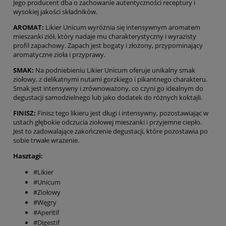
Jego producent dba o zachowanie autentyczności receptury i
wysokiej jakości składników.
AROMAT:
Likier Unicum wyróżnia się intensywnym aromatem
mieszanki ziół, który nadaje mu charakterystyczny i wyrazisty
profil zapachowy. Zapach jest bogaty i złożony, przypominający
aromatyczne zioła i przyprawy.
SMAK:
Na podniebieniu Likier Unicum oferuje unikalny smak
ziołowy, z delikatnymi nutami gorzkiego i pikantnego charakteru.
Smak jest intensywny i zrównoważony, co czyni go idealnym do
degustacji samodzielnego lub jako dodatek do różnych koktajli.
FINISZ:
Finisz tego likieru jest długi i intensywny, pozostawiając w
ustach głębokie odczucia ziołowej mieszanki i przyjemne ciepło.
Jest to zadowalające zakończenie degustacji, które pozostawia po
sobie trwałe wrażenie.
Hasztagi:
#Likier
#Unicum
#Ziołowy
#Węgry
#Aperitif
#Digestif