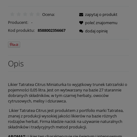
Ocena:
zapytaj o produkt
Producent:
-
poleć znajomemu
Kod produktu:
8588002356667
dodaj opinię
Opis
Likier Tatratea Citrus Miniaturka to wyjątkowy trunek tatrzański o
pojemności 0,05 litra. Jest on wytwarzany na bazie 27 starannie
dobranych składników, w tym czarnej herbaty, owoców
cytrusowych, melisy i dziurawca.
Likier Tatratea Citrus jest produktem z portfolio marki Tatratea,
znanej z produkcji wysokiej jakości likierów na bazie różnych
rodzajów herbat. Firma kładzie nacisk na używanie naturalnych
składników i tradycyjnych metod produkcji.
AROMAT:
Likier ten charakteryzuje się świeżym i intensywnym