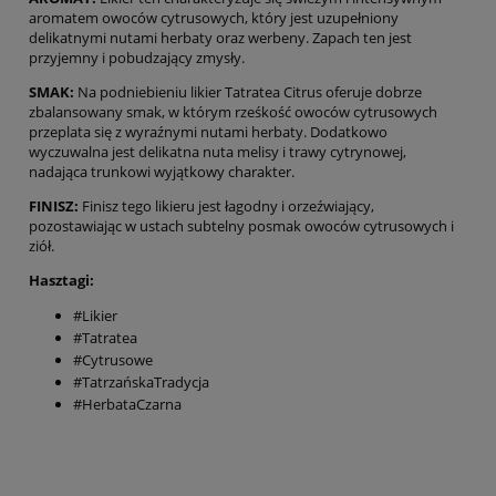
aromatem owoców cytrusowych, który jest uzupełniony
delikatnymi nutami herbaty oraz werbeny. Zapach ten jest
przyjemny i pobudzający zmysły.
SMAK:
Na podniebieniu likier Tatratea Citrus oferuje dobrze
zbalansowany smak, w którym rześkość owoców cytrusowych
przeplata się z wyraźnymi nutami herbaty. Dodatkowo
wyczuwalna jest delikatna nuta melisy i trawy cytrynowej,
nadająca trunkowi wyjątkowy charakter.
FINISZ:
Finisz tego likieru jest łagodny i orzeźwiający,
pozostawiając w ustach subtelny posmak owoców cytrusowych i
ziół.
Hasztagi:
#Likier
#Tatratea
#Cytrusowe
#TatrzańskaTradycja
#HerbataCzarna