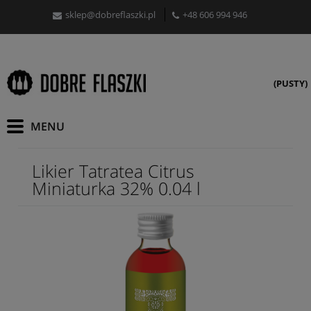
sklep@dobreflaszki.pl
+48 606 994 946
(PUSTY)
Likier Tatratea Citrus
Miniaturka 32% 0.04 l