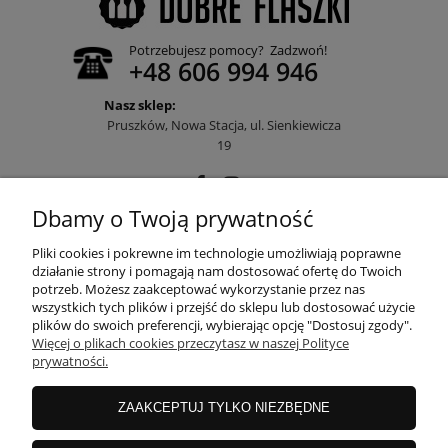
Potrzebujesz pomocy? Zadzwoń!
+48 606 994 946
Nasz sklep:
Pruszków, Nowa Stacja, ul. Sienkiewicza
19
Dbamy o Twoją prywatność
POMOC
Pliki cookies i pokrewne im technologie umożliwiają poprawne
działanie strony i pomagają nam dostosować ofertę do Twoich
potrzeb. Możesz zaakceptować wykorzystanie przez nas
wszystkich tych plików i przejść do sklepu lub dostosować użycie
MOJE KONTO
plików do swoich preferencji, wybierając opcję "Dostosuj zgody".
Więcej o plikach cookies przeczytasz w naszej Polityce
prywatności.
PŁATNOŚCI I DOSTAWA
ZAAKCEPTUJ TYLKO NIEZBĘDNE