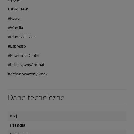
HASZTAGI:
#Kawa
#Wanilia
#IrlandzkiLikier
#Espresso
#KawiarniaDublin
#IntensywnyAromat
#ZrównoważonySmak
Dane techniczne
Kraj
Irlandia