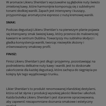
W aromacie Likieru Sheridan's wyczuwalne są głębokie nuty świeżo
zmielonej kawy, które harmonijnie komponują się z subtelnymi
tonami słodkiej wanilii. Zapach jest intensywny i kuszący,
przypominając aromatyczne espresso z nutą kremowej wanilii.
SMAK:
Podczas degustacji Likieru Sheridan's na pierwszym planie pojawia
się intensywny smak świeżej kawy, który przenosi do malowniczej
kawiarni w centrum Dublina. Towarzyszy mu subtelna słodycz i
gładka konsystencja wanilii, tworząc niezwykle złożony i
zrównoważony smakowy profil.
FINISZ:
Finisz Likieru Sheridan's jest długi i przyjemny, pozostawiając na
podniebieniu delikatne nuty kawy i wanilii. Jest to doskonałe
zakończenie dla każdej degustacji, które zachęca do sięgnięcia po
kolejny łyk tego wyjątkowego trunku.
Likier Sheridan's to produkt renomowanej irlandzkiej destylarni,
która od lat słynie z produkcji wysokiej jakości likierów i alkoholi.
Każda butelka Likieru Sheridan's jest starannie opracowywana,
aby zapewnić niezapomniane doznania smakowe i estetyczny
wygląd.