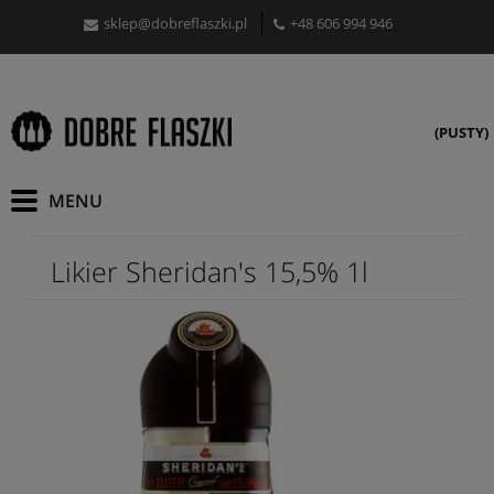
sklep@dobreflaszki.pl
+48 606 994 946
(PUSTY)
Likier Sheridan's 15,5% 1l