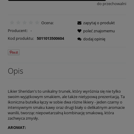
do przechowalni
Ocena:
zapytaj o produkt
Producent:
-
poleć znajomemu
Kod produktu:
5011013500604
dodaj opinię
Opis
Likier Sheridan's to unikalny trunek, który wyróżnia się nie tylko
swoim wyjątkowym smakiem, ale także nietypową prezentacją. Ta
ikoniczna butelka łączy w sobie dwa różne likiery - jeden czarny o
intensywnym smaku kawy oraz drugi biały o delikatnym aromacie
wanilii, tworząc niepowtarzalną kombinację smakową, która
zachwyca zmysły.
AROMAT: