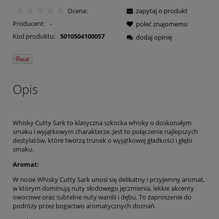
Ocena:
zapytaj o produkt
Producent:
-
poleć znajomemu
Kod produktu:
5010504100057
dodaj opinię
Opis
Whisky Cutty Sark to klasyczna szkocka whisky o doskonałym
smaku i wyjątkowym charakterze. Jest to połączenie najlepszych
destylatów, które tworzą trunek o wyjątkowej gładkości i głębi
smaku.
Aromat:
W nosie Whisky Cutty Sark unosi się delikatny i przyjemny aromat,
w którym dominują nuty słodowego jęczmienia, lekkie akcenty
owocowe oraz subtelne nuty wanilii i dębu. To zaproszenie do
podróży przez bogactwo aromatycznych doznań.