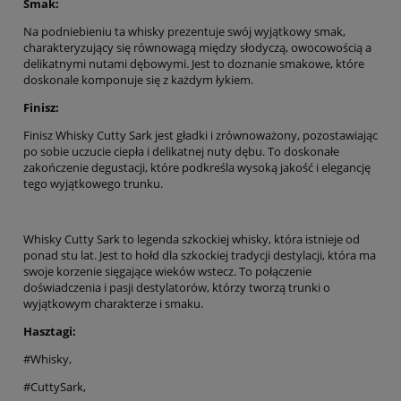
Smak:
Na podniebieniu ta whisky prezentuje swój wyjątkowy smak,
charakteryzujący się równowagą między słodyczą, owocowością a
delikatnymi nutami dębowymi. Jest to doznanie smakowe, które
doskonale komponuje się z każdym łykiem.
Finisz:
Finisz Whisky Cutty Sark jest gładki i zrównoważony, pozostawiając
po sobie uczucie ciepła i delikatnej nuty dębu. To doskonałe
zakończenie degustacji, które podkreśla wysoką jakość i elegancję
tego wyjątkowego trunku.
Whisky Cutty Sark to legenda szkockiej whisky, która istnieje od
ponad stu lat. Jest to hołd dla szkockiej tradycji destylacji, która ma
swoje korzenie sięgające wieków wstecz. To połączenie
doświadczenia i pasji destylatorów, którzy tworzą trunki o
wyjątkowym charakterze i smaku.
Hasztagi:
#Whisky,
#CuttySark,