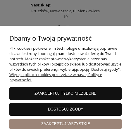
Nasz sklep:
Pruszków, Nowa Stacja, ul. Sienkiewicza
19
Dbamy o Twoją prywatność
POMOC
Pliki cookies i pokrewne im technologie umożliwiają poprawne
działanie strony i pomagają nam dostosować ofertę do Twoich
potrzeb. Możesz zaakceptować wykorzystanie przez nas
wszystkich tych plików i przejść do sklepu lub dostosować użycie
MOJE KONTO
plików do swoich preferencji, wybierając opcję "Dostosuj zgody".
Więcej o plikach cookies przeczytasz w naszej Polityce
prywatności.
PŁATNOŚCI I DOSTAWA
ZAAKCEPTUJ TYLKO NIEZBĘDNE
INFORMACJE
DOSTOSUJ ZGODY
ZAAKCEPTUJ WSZYSTKIE
O NAS