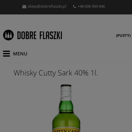
sklep@dobreflaszki.pl
+48 606 994 946
(PUSTY)
Whisky Cutty Sark 40% 1l.