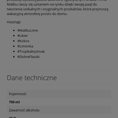
Malibu cieszy się uznaniem na rynku dzięki swojej pasji do
tworzenia unikalnych i oryginalnych produktów, które przynoszą
wakacyjną atmosferę prosto do domu.
Hasztagi:
#MalibuLime
#Likier
#Kokos
#Limonka
#TropikalnySmak
#DobreFlaszki
Dane techniczne
Pojemność
750 ml
Zawartość alkoholu
21 %