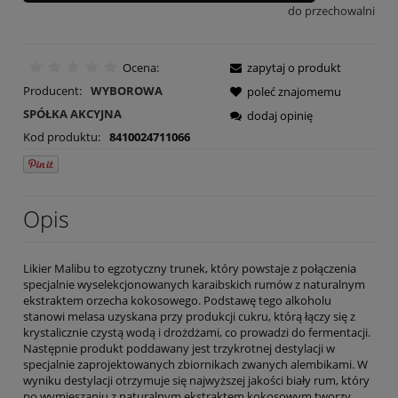
do przechowalni
Ocena:
zapytaj o produkt
Producent:
WYBOROWA
poleć znajomemu
SPÓŁKA AKCYJNA
dodaj opinię
Kod produktu:
8410024711066
Opis
Likier Malibu to egzotyczny trunek, który powstaje z połączenia
specjalnie wyselekcjonowanych karaibskich rumów z naturalnym
ekstraktem orzecha kokosowego. Podstawę tego alkoholu
stanowi melasa uzyskana przy produkcji cukru, którą łączy się z
krystalicznie czystą wodą i drożdżami, co prowadzi do fermentacji.
Następnie produkt poddawany jest trzykrotnej destylacji w
specjalnie zaprojektowanych zbiornikach zwanych alembikami. W
wyniku destylacji otrzymuje się najwyższej jakości biały rum, który
po wymieszaniu z naturalnym ekstraktem kokosowym tworzy