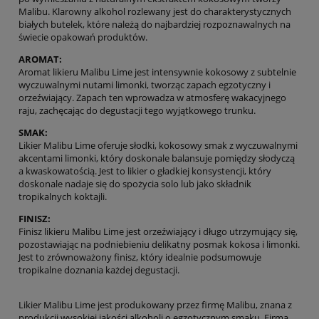
Malibu. Klarowny alkohol rozlewany jest do charakterystycznych
białych butelek, które należą do najbardziej rozpoznawalnych na
świecie opakowań produktów.
AROMAT:
Aromat likieru Malibu Lime jest intensywnie kokosowy z subtelnie
wyczuwalnymi nutami limonki, tworząc zapach egzotyczny i
orzeźwiający. Zapach ten wprowadza w atmosferę wakacyjnego
raju, zachęcając do degustacji tego wyjątkowego trunku.
SMAK:
Likier Malibu Lime oferuje słodki, kokosowy smak z wyczuwalnymi
akcentami limonki, który doskonale balansuje pomiędzy słodyczą
a kwaskowatością. Jest to likier o gładkiej konsystencji, który
doskonale nadaje się do spożycia solo lub jako składnik
tropikalnych koktajli.
FINISZ:
Finisz likieru Malibu Lime jest orzeźwiający i długo utrzymujący się,
pozostawiając na podniebieniu delikatny posmak kokosa i limonki.
Jest to zrównoważony finisz, który idealnie podsumowuje
tropikalne doznania każdej degustacji.
Likier Malibu Lime jest produkowany przez firmę Malibu, znana z
produkcji wysokiej jakości alkoholi o egzotycznym smaku. Firma