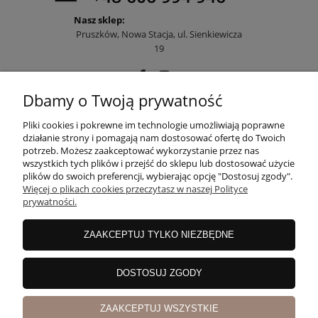
Nasz sklep:
Pruszków, Nowa Stacja, ul. Sienkiewicza
19
Dbamy o Twoją prywatność
POMOC
Pliki cookies i pokrewne im technologie umożliwiają poprawne
działanie strony i pomagają nam dostosować ofertę do Twoich
potrzeb. Możesz zaakceptować wykorzystanie przez nas
wszystkich tych plików i przejść do sklepu lub dostosować użycie
MOJE KONTO
plików do swoich preferencji, wybierając opcję "Dostosuj zgody".
Więcej o plikach cookies przeczytasz w naszej Polityce
prywatności.
PŁATNOŚCI I DOSTAWA
ZAAKCEPTUJ TYLKO NIEZBĘDNE
INFORMACJE
DOSTOSUJ ZGODY
ZAAKCEPTUJ WSZYSTKIE
O NAS