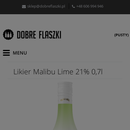
sklep@dobreflaszki.pl
+48 606 994 946
(PUSTY)
Likier Malibu Lime 21% 0,7l