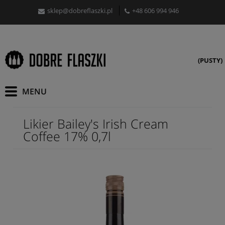
sklep@dobreflaszki.pl
+48 606 994 946
(PUSTY)
Likier Bailey's Irish Cream
Coffee 17% 0,7l