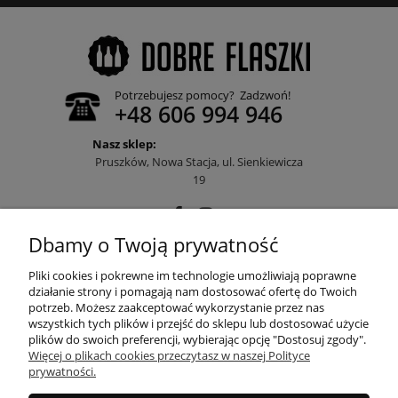
Potrzebujesz pomocy? Zadzwoń!
+48 606 994 946
Nasz sklep:
Pruszków, Nowa Stacja, ul. Sienkiewicza
19
Dbamy o Twoją prywatność
POMOC
Pliki cookies i pokrewne im technologie umożliwiają poprawne
działanie strony i pomagają nam dostosować ofertę do Twoich
potrzeb. Możesz zaakceptować wykorzystanie przez nas
wszystkich tych plików i przejść do sklepu lub dostosować użycie
MOJE KONTO
plików do swoich preferencji, wybierając opcję "Dostosuj zgody".
Więcej o plikach cookies przeczytasz w naszej Polityce
prywatności.
PŁATNOŚCI I DOSTAWA