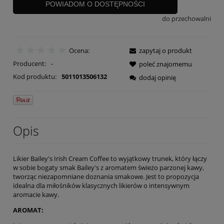
POWIADOM O DOSTĘPNOŚCI
do przechowalni
Ocena:
zapytaj o produkt
Producent:
-
poleć znajomemu
Kod produktu:
5011013506132
dodaj opinię
Opis
Likier Bailey's Irish Cream Coffee to wyjątkowy trunek, który łączy
w sobie bogaty smak Bailey's z aromatem świeżo parzonej kawy,
tworząc niezapomniane doznania smakowe. Jest to propozycja
idealna dla miłośników klasycznych likierów o intensywnym
aromacie kawy.
AROMAT: