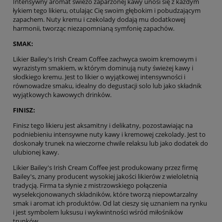
Intensywny aromat świeżo zaparzonej kawy unosi się z każdym
łykiem tego likieru, otulając Cię swoim głębokim i pobudzającym
zapachem. Nuty kremu i czekolady dodają mu dodatkowej
harmonii, tworząc niezapomnianą symfonię zapachów.
SMAK:
Likier Bailey's Irish Cream Coffee zachwyca swoim kremowym i
wyrazistym smakiem, w którym dominują nuty świeżej kawy i
słodkiego kremu. Jest to likier o wyjątkowej intensywności i
równowadze smaku, idealny do degustacji solo lub jako składnik
wyjątkowych kawowych drinków.
FINISZ:
Finisz tego likieru jest aksamitny i delikatny, pozostawiając na
podniebieniu intensywne nuty kawy i kremowej czekolady. Jest to
doskonały trunek na wieczorne chwile relaksu lub jako dodatek do
ulubionej kawy.
Likier Bailey's Irish Cream Coffee jest produkowany przez firmę
Bailey's, znany producent wysokiej jakości likierów z wieloletnią
tradycją. Firma ta słynie z mistrzowskiego połączenia
wyselekcjonowanych składników, które tworzą niepowtarzalny
smak i aromat ich produktów. Od lat cieszy się uznaniem na rynku
i jest symbolem luksusu i wykwintności wśród miłośników
trunków.