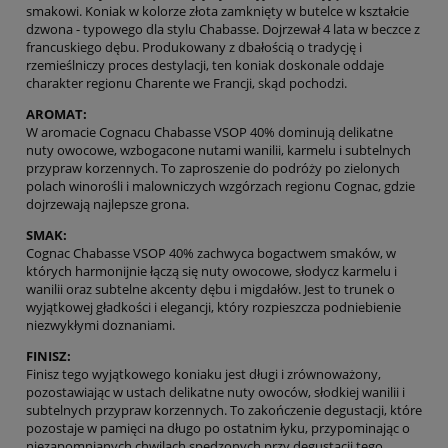
smakowi. Koniak w kolorze złota zamknięty w butelce w kształcie
dzwona - typowego dla stylu Chabasse. Dojrzewał 4 lata w beczce z
francuskiego dębu. Produkowany z dbałością o tradycję i
rzemieślniczy proces destylacji, ten koniak doskonale oddaje
charakter regionu Charente we Francji, skąd pochodzi.
AROMAT:
W aromacie Cognacu Chabasse VSOP 40% dominują delikatne
nuty owocowe, wzbogacone nutami wanilii, karmelu i subtelnych
przypraw korzennych. To zaproszenie do podróży po zielonych
polach winorośli i malowniczych wzgórzach regionu Cognac, gdzie
dojrzewają najlepsze grona.
SMAK:
Cognac Chabasse VSOP 40% zachwyca bogactwem smaków, w
których harmonijnie łączą się nuty owocowe, słodycz karmelu i
wanilii oraz subtelne akcenty dębu i migdałów. Jest to trunek o
wyjątkowej gładkości i elegancji, który rozpieszcza podniebienie
niezwykłymi doznaniami.
FINISZ:
Finisz tego wyjątkowego koniaku jest długi i zrównoważony,
pozostawiając w ustach delikatne nuty owoców, słodkiej wanilii i
subtelnych przypraw korzennych. To zakończenie degustacji, które
pozostaje w pamięci na długo po ostatnim łyku, przypominając o
niezapomnianych chwilach spędzonych przy degustacji tego