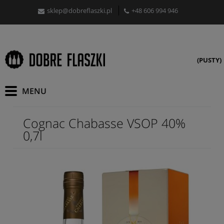
sklep@dobreflaszki.pl
+48 606 994 946
(PUSTY)
Cognac Chabasse VSOP 40%
0,7l