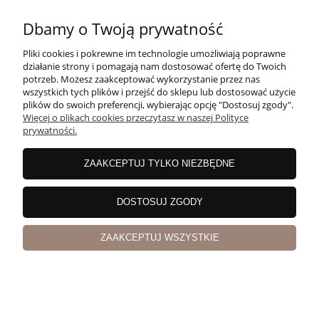
Cognac Courvoisier VSOP 40% 0,7l
Dbamy o Twoją prywatność
Pliki cookies i pokrewne im technologie umożliwiają poprawne
działanie strony i pomagają nam dostosować ofertę do Twoich
potrzeb. Możesz zaakceptować wykorzystanie przez nas
wszystkich tych plików i przejść do sklepu lub dostosować użycie
plików do swoich preferencji, wybierając opcję "Dostosuj zgody".
Więcej o plikach cookies przeczytasz w naszej Polityce
prywatności.
ZAAKCEPTUJ TYLKO NIEZBĘDNE
DOSTOSUJ ZGODY
Calvados Papidoux VSOP 40% 0,7l
ZAAKCEPTUJ WSZYSTKIE