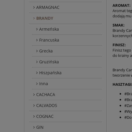
AROMAT:
ARMAGNAC
Aromat teg
dodają mu 
BRANDY
SMAK:
Armeńska
Brandy Car
korzennych
Francuska
FINISZ:
Finisz tego
Grecka
do krainy 
Gruzińska
Brandy Carl
Hiszpańska
tworzenie 
Inna
HASZTAGI
#Br
CACHACA
#Br
CALVADOS
#Za
#Wy
COGNAC
#Dob
GIN