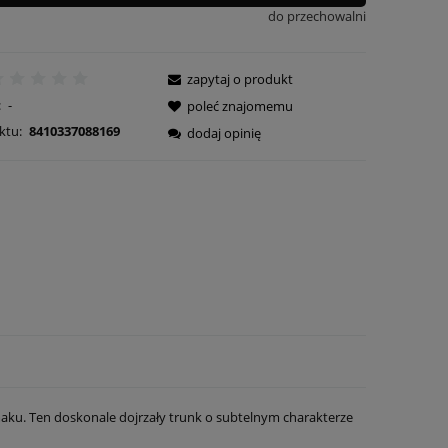
do przechowalni
zapytaj o produkt
:
-
poleć znajomemu
ktu:
8410337088169
dodaj opinię
 smaku. Ten doskonale dojrzały trunk o subtelnym charakterze