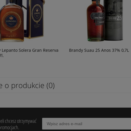
 Lepanto Solera Gran Reserva
Brandy Suau 25 Anos 37% 0,7L
l.
ter Tinto 0,75l
Wino The Retreat Sauvignon blanc
Marlborough 0,75
69,90 zł
powiadom o
powiad
dostępności
dostępn
e o produkcie (0)
żeli chcesz otrzymywać
promocjach.