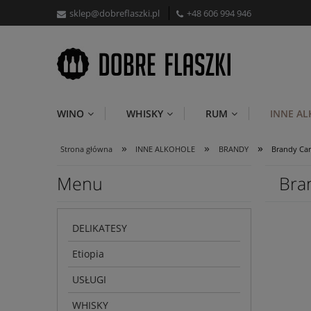
sklep@dobreflaszki.pl
+48 606 994 946
WINO
WHISKY
RUM
INNE A
»
»
»
Strona główna
INNE ALKOHOLE
BRANDY
Brandy Car
Menu
Bra
DELIKATESY
Etiopia
USŁUGI
WHISKY