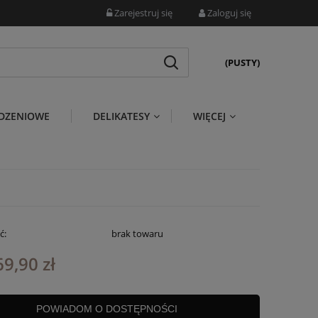
Zarejestruj się
Zaloguj się
(PUSTY)
DZENIOWE
DELIKATESY
WIĘCEJ
ć:
brak towaru
69,90 zł
POWIADOM O DOSTĘPNOŚCI