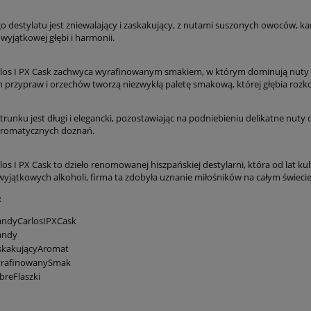
o destylatu jest zniewalający i zaskakujący, z nutami suszonych owoców, kar
wyjątkowej głębi i harmonii.
los I PX Cask zachwyca wyrafinowanym smakiem, w którym dominują nuty cze
 przypraw i orzechów tworzą niezwykłą paletę smakową, której głębia rozko
 trunku jest długi i elegancki, pozostawiając na podniebieniu delikatne nuty
aromatycznych doznań.
os I PX Cask to dzieło renomowanej hiszpańskiej destylarni, która od lat kul
wyjątkowych alkoholi, firma ta zdobyła uznanie miłośników na całym świecie
:
andyCarlosIPXCask
andy
skakującyAromat
rafinowanySmak
reFlaszki