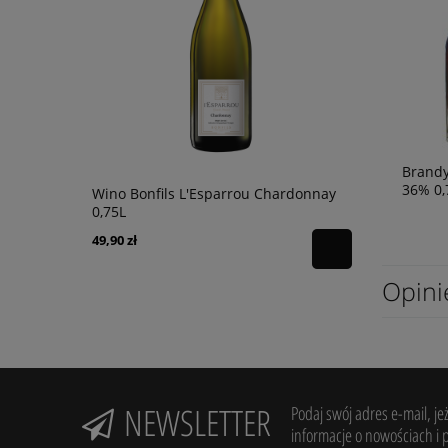
Brandy
36% 0,7
lot 0,75L
Wino Bonfils L'Esparrou Chardonnay
Wino Oh Sis
0,75L
49,90 zł
49,90 zł
Opini
NEWSLETTER
Podaj swój adres e-mail, je
informacje o nowościach i 