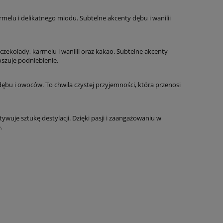
melu i delikatnego miodu. Subtelne akcenty dębu i wanilii
kolady, karmelu i wanilii oraz kakao. Subtelne akcenty
szuje podniebienie.
 dębu i owoców. To chwila czystej przyjemności, która przenosi
tywuje sztukę destylacji. Dzięki pasji i zaangażowaniu w
.