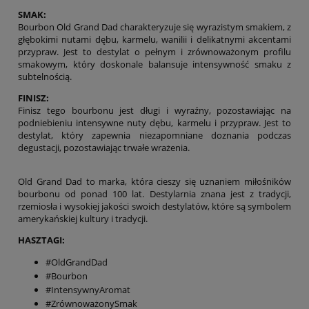
SMAK:
Bourbon Old Grand Dad charakteryzuje się wyrazistym smakiem, z
głębokimi nutami dębu, karmelu, wanilii i delikatnymi akcentami
przypraw. Jest to destylat o pełnym i zrównoważonym profilu
smakowym, który doskonale balansuje intensywność smaku z
subtelnością.
FINISZ:
Finisz tego bourbonu jest długi i wyraźny, pozostawiając na
podniebieniu intensywne nuty dębu, karmelu i przypraw. Jest to
destylat, który zapewnia niezapomniane doznania podczas
degustacji, pozostawiając trwałe wrażenia.
Old Grand Dad to marka, która cieszy się uznaniem miłośników
bourbonu od ponad 100 lat. Destylarnia znana jest z tradycji,
rzemiosła i wysokiej jakości swoich destylatów, które są symbolem
amerykańskiej kultury i tradycji.
HASZTAGI:
#OldGrandDad
#Bourbon
#IntensywnyAromat
#ZrównoważonySmak