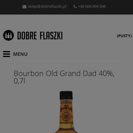
sklep@dobreflaszki.pl
+48 606 994 946
(PUSTY)
Bourbon Old Grand Dad 40%,
0,7l