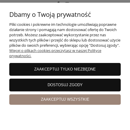
Dbamy o Twoją prywatność
POMOC
Pliki cookies i pokrewne im technologie umożliwiają poprawne
działanie strony i pomagają nam dostosować ofertę do Twoich
potrzeb. Możesz zaakceptować wykorzystanie przez nas
wszystkich tych plików i przejść do sklepu lub dostosować użycie
MOJE KONTO
plików do swoich preferencji, wybierając opcję "Dostosuj zgody".
Więcej o plikach cookies przeczytasz w naszej Polityce
prywatności.
PŁATNOŚCI I DOSTAWA
ZAAKCEPTUJ TYLKO NIEZBĘDNE
INFORMACJE
DOSTOSUJ ZGODY
ZAAKCEPTUJ WSZYSTKIE
O NAS
pokaż pełną wersję strony
Sklep internetowy Shoper Premium