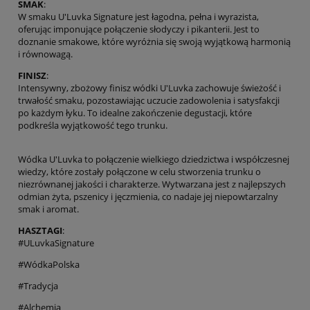
SMAK
:
W smaku U'Luvka Signature jest łagodna, pełna i wyrazista,
oferując imponujące połączenie słodyczy i pikanterii. Jest to
doznanie smakowe, które wyróżnia się swoją wyjątkową harmonią
i równowagą.
FINISZ
:
Intensywny, zbożowy finisz wódki U'Luvka zachowuje świeżość i
trwałość smaku, pozostawiając uczucie zadowolenia i satysfakcji
po każdym łyku. To idealne zakończenie degustacji, które
podkreśla wyjątkowość tego trunku.
Wódka U'Luvka to połączenie wielkiego dziedzictwa i współczesnej
wiedzy, które zostały połączone w celu stworzenia trunku o
niezrównanej jakości i charakterze. Wytwarzana jest z najlepszych
odmian żyta, pszenicy i jęczmienia, co nadaje jej niepowtarzalny
smak i aromat.
HASZTAGI
:
#ULuvkaSignature
#WódkaPolska
#Tradycja
#Alchemia