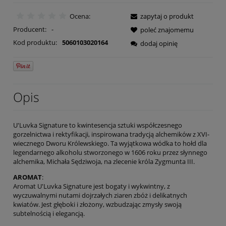
Ocena:
zapytaj o produkt
Producent:
-
poleć znajomemu
Kod produktu:
5060103020164
dodaj opinię
Opis
U'Luvka Signature to kwintesencja sztuki współczesnego
gorzelnictwa i rektyfikacji, inspirowana tradycją alchemików z XVI-
wiecznego Dworu Królewskiego. Ta wyjątkowa wódka to hołd dla
legendarnego alkoholu stworzonego w 1606 roku przez słynnego
alchemika, Michała Sędziwoja, na zlecenie króla Zygmunta III.
AROMAT
:
Aromat U'Luvka Signature jest bogaty i wykwintny, z
wyczuwalnymi nutami dojrzałych ziaren zbóż i delikatnych
kwiatów. Jest głęboki i złożony, wzbudzając zmysły swoją
subtelnością i elegancją.