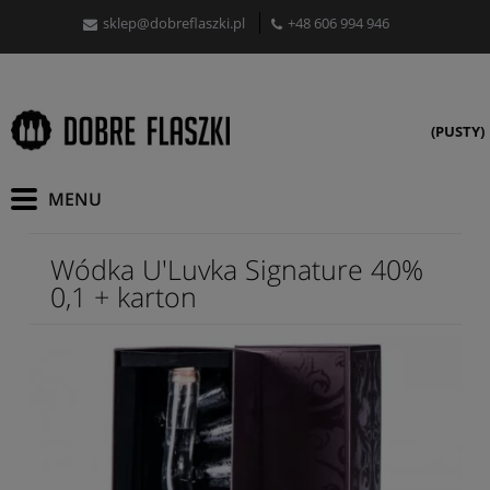
sklep@dobreflaszki.pl
+48 606 994 946
(PUSTY)
Wódka U'Luvka Signature 40%
0,1 + karton