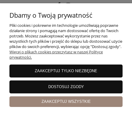
Dbamy o Twoją prywatność
POMOC
Pliki cookies i pokrewne im technologie umożliwiają poprawne
działanie strony i pomagają nam dostosować ofertę do Twoich
potrzeb. Możesz zaakceptować wykorzystanie przez nas
wszystkich tych plików i przejść do sklepu lub dostosować użycie
MOJE KONTO
plików do swoich preferencji, wybierając opcję "Dostosuj zgody".
Więcej o plikach cookies przeczytasz w naszej Polityce
prywatności.
PŁATNOŚCI I DOSTAWA
ZAAKCEPTUJ TYLKO NIEZBĘDNE
INFORMACJE
DOSTOSUJ ZGODY
ZAAKCEPTUJ WSZYSTKIE
O NAS
pokaż pełną wersję strony
Sklep internetowy Shoper Premium