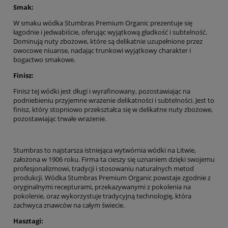
Smak:
W smaku wódka Stumbras Premium Organic prezentuje się
łagodnie i jedwabiście, oferując wyjątkową gładkość i subtelność.
Dominują nuty zbożowe, które są delikatnie uzupełnione przez
owocowe niuanse, nadając trunkowi wyjątkowy charakter i
bogactwo smakowe.
Finisz:
Finisz tej wódki jest długi i wyrafinowany, pozostawiając na
podniebieniu przyjemne wrażenie delikatności i subtelności. Jest to
finisz, który stopniowo przekształca się w delikatne nuty zbożowe,
pozostawiając trwałe wrażenie.
Stumbras to najstarsza istniejąca wytwórnia wódki na Litwie,
założona w 1906 roku. Firma ta cieszy się uznaniem dzięki swojemu
profesjonalizmowi, tradycji i stosowaniu naturalnych metod
produkcji. Wódka Stumbras Premium Organic powstaje zgodnie z
oryginalnymi recepturami, przekazywanymi z pokolenia na
pokolenie, oraz wykorzystuje tradycyjną technologię, która
zachwyca znawców na całym świecie.
Hasztagi: