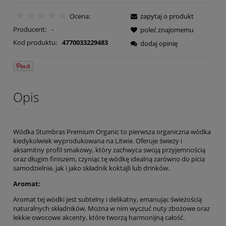
Ocena:
zapytaj o produkt
Producent:
-
poleć znajomemu
Kod produktu:
4770033229483
dodaj opinię
Opis
Wódka Stumbras Premium Organic to pierwsza organiczna wódka
kiedykolwiek wyprodukowana na Litwie. Oferuje świeży i
aksamitny profil smakowy, który zachwyca swoją przyjemnością
oraz długim finiszem, czyniąc tę wódkę idealną zarówno do picia
samodzielnie, jak i jako składnik koktajli lub drinków.
Aromat:
Aromat tej wódki jest subtelny i delikatny, emanując świeżością
naturalnych składników. Można w nim wyczuć nuty zbożowe oraz
lekkie owocowe akcenty, które tworzą harmonijną całość.