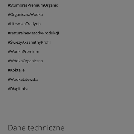
#StumbrasPremiumOrganic
#OrganicznaWódka
#LitewskaTradycja
#NaturalneMetodyProdukcji
#ŚwieżyAksamitnyProfil
#WódkaPremium
#WódkaOrganiczna
#Koktajle
#WódkaLitewska
#Długifinisz
Dane techniczne