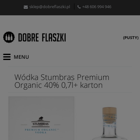
sklep@dobreflaszki.pl
+48 606 994 946
(PUSTY)
Wódka Stumbras Premium
Organic 40% 0,7l+ karton