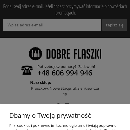
Podaj swój adres e-mail, jeżeli chcesz otrzymywać informacje o nowościach
i promocjach.
zapisz się
Potrzebujesz pomocy? Zadzwoń!
+48 606 994 946
Nasz sklep:
Pruszków, Nowa Stacja, ul. Sienkiewicza
19
Dbamy o Twoją prywatność
POMOC
Pliki cookies i pokrewne im technologie umożliwiają poprawne