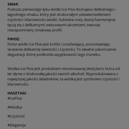
SMAK
:
Podczas pierwszego łyku wódki Ice Floe doznajesz delikatnego i
łagodnego smaku, który jest doskonałym odzwierciedleniem
czystości i klarowności wódki. Subtelne nuty zboża harmonijnie
łączą się z delikatnymi owocowymi akcentami, tworząc
niezapomniany smakowy profil.
FINISZ
:
Finisz wódki Ice Floe jest krótki i orzeźwiający, pozostawiając
wrażenie delikatnej świeżości i czystości. To idealne zakończenie
degustacji, które podkreśla wyjątkowość tego truneku.
Wódka Ice Floe jest produktem renomowanej destylarni, która od
lat słynie z doskonałej jakości swoich alkoholi. Wyprodukowana z
najwyższej jakości składników, ta wódka jest symbolem czystości i
klarowności.
HASZTAGI
:
#IceFloe
#Wódka
#Czystość
#Elegancja