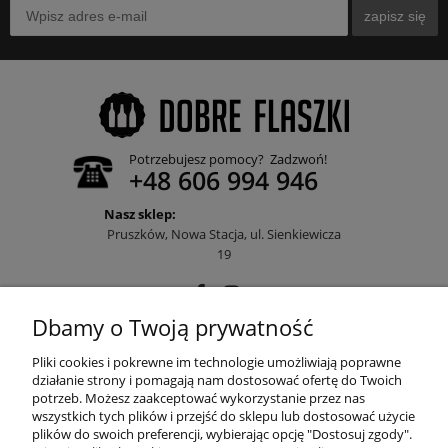
zapisz się
Potrzebujesz pomocy? Zadzwoń!
+48 606 994 946
Nasz sklep:
Pruszków, Nowa Stacja, ul. Sienkiewicza
19
Dbamy o Twoją prywatność
POMOC
Pliki cookies i pokrewne im technologie umożliwiają poprawne
działanie strony i pomagają nam dostosować ofertę do Twoich
potrzeb. Możesz zaakceptować wykorzystanie przez nas
wszystkich tych plików i przejść do sklepu lub dostosować użycie
MOJE KONTO
plików do swoich preferencji, wybierając opcję "Dostosuj zgody".