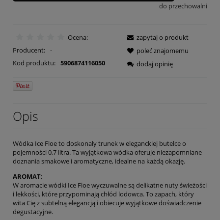
do przechowalni
Ocena:
zapytaj o produkt
Producent:
-
poleć znajomemu
Kod produktu:
5906874116050
dodaj opinię
Opis
Wódka Ice Floe to doskonały trunek w eleganckiej butelce o
pojemności 0,7 litra. Ta wyjątkowa wódka oferuje niezapomniane
doznania smakowe i aromatyczne, idealne na każdą okazję.
AROMAT
:
W aromacie wódki Ice Floe wyczuwalne są delikatne nuty świeżości
i lekkości, które przypominają chłód lodowca. To zapach, który
wita Cię z subtelną elegancją i obiecuje wyjątkowe doświadczenie
degustacyjne.