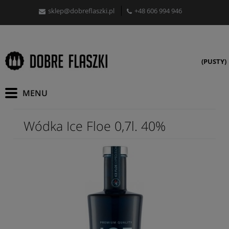
sklep@dobreflaszki.pl
+48 606 994 946
(PUSTY)
Wódka Ice Floe 0,7l. 40%