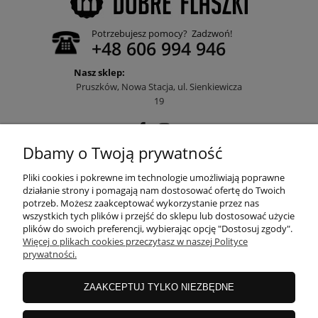
Potrzebujesz pomocy? Zadzwoń!
+48 606 994 946
Nasz sklep:
Pruszków, Nowa Stacja, ul. Sienkiewicza
19
Dbamy o Twoją prywatność
POMOC
Pliki cookies i pokrewne im technologie umożliwiają poprawne
działanie strony i pomagają nam dostosować ofertę do Twoich
potrzeb. Możesz zaakceptować wykorzystanie przez nas
wszystkich tych plików i przejść do sklepu lub dostosować użycie
MOJE KONTO
plików do swoich preferencji, wybierając opcję "Dostosuj zgody".
Więcej o plikach cookies przeczytasz w naszej Polityce
prywatności.
PŁATNOŚCI I DOSTAWA
ZAAKCEPTUJ TYLKO NIEZBĘDNE