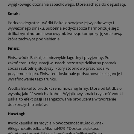
wyjątkowego doznania zapachowego, które zachęca do degustacji.
Smak:
Podczas degustacji wódki Baikal doznajesz jej wyjątkowego i
wyważonego smaku. Subtelna słodycz zboża harmonizuje się z
delikatnymi nutami owocowymi, tworząc kompozycję smakową,
która zachwyca podniebienie.
Finisz:
Finisz wódki Baikal jest niezwykle łagodny i przyjemny. Po
zakończeniu degustacji w ustach pozostaje delikatny posmak
zboża i subtelnej słodyczy, który stopniowo przechodzi w
przyjemne ciepło. Finisz ten doskonale podsumowuje elegancję i
wyrafinowanie tego trunku.
Wódka Baikal to produkt renomowanej firmy, która od lat dba o
wysoką jakość swoich alkoholi. Wyjątkowy smak i czystość wódki
Baikal to efekt pasji i zaangażowania producenta w tworzenie
doskonałych trunków.
Hasztagi:
#WódkaBaikal #TradycjaINowoczesność #GładkiSmak
#EleganckaButelka #Alkohol40% #DoskonałaJakość
#SubtelnyAromat #WyważonySmak #DelikatnyFinisz