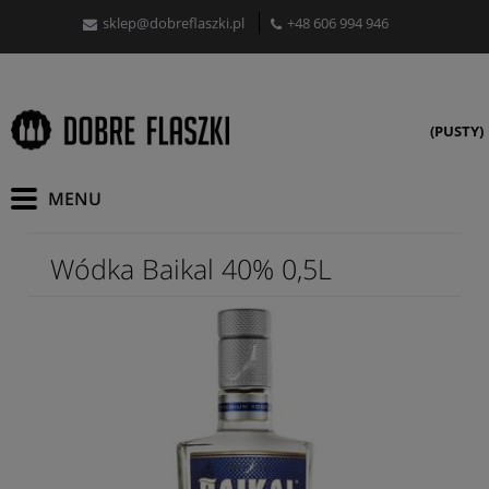
sklep@dobreflaszki.pl
+48 606 994 946
(PUSTY)
Wódka Baikal 40% 0,5L