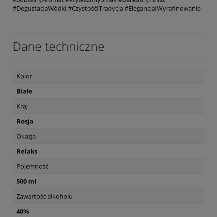
#DegustacjaWódki #CzystośćITradycja #ElegancjaIWyrafinowanie
Dane techniczne
Kolor
Białe
Kraj
Rosja
Okazja
Relaks
Pojemność
500 ml
Zawartość alkoholu
40%