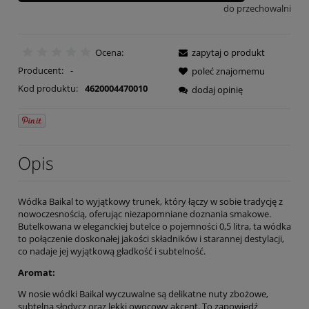
do przechowalni
Ocena:
zapytaj o produkt
Producent:
-
poleć znajomemu
Kod produktu:
4620004470010
dodaj opinię
Opis
Wódka Baikal to wyjątkowy trunek, który łączy w sobie tradycję z
nowoczesnością, oferując niezapomniane doznania smakowe.
Butelkowana w eleganckiej butelce o pojemności 0,5 litra, ta wódka
to połączenie doskonałej jakości składników i starannej destylacji,
co nadaje jej wyjątkową gładkość i subtelność.
Aromat:
W nosie wódki Baikal wyczuwalne są delikatne nuty zbożowe,
subtelna słodycz oraz lekki owocowy akcent. To zapowiedź