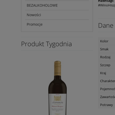
Hashtagi:
BEZALKOHOLOWE
#WinoHisz
Nowości
Dane 
Promocje
Kolor
Produkt Tygodnia
Smak
Rodzaj
Szczep
Kraj
Charakte
Pojemno
Zawartość
Potrawy