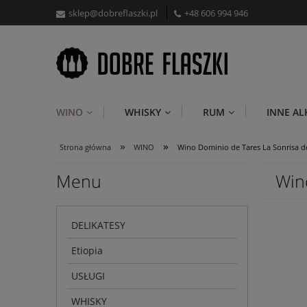
sklep@dobreflaszki.pl
+48 606 994 946
WINO
WHISKY
RUM
INNE A
»
»
Strona główna
WINO
Wino Dominio de Tares La Sonrisa d
Menu
Win
DELIKATESY
Etiopia
USŁUGI
WHISKY