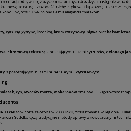
rmentacja odbywa się z użyciem naturalnych drożdży, a następnie wino doj
kremową teksturę i złożoność. Gleby łupkowe i łupkowo-gliniaste w region
alkoholu wynosi 13,5%, co nadaje mu elegancki charakter.
aty
,
cytrusy
(cytryna, limonka),
krem cytrynowy
,
pigwa
oraz
balsamiczne
ywe
, z
kremową teksturą
, dominującymi nutami
cytrusów
,
zielonego jab
sty
, z pozostającymi nutami
mineralnymi
i
cytrusowymi
.
ing
sałatek
,
ryb
,
owoców morza
,
makaronów
oraz
paelli
. Sugerowana tempe
oducenta
e Tares
to winnica założona w 2000 roku, zlokalizowana w regionie El Bier
 Mencía i Godello, łączy tradycyjne metody uprawy z nowoczesnymi technikam
e.