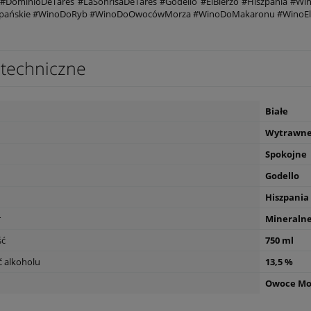
#DominioDeTares #LaSonrisaDeTares #Godello #ElBierzo #Hiszpania #Wi
pańskie #WinoDoRyb #WinoDoOwocówMorza #WinoDoMakaronu #WinoEl
techniczne
Białe
Wytrawn
Spokojne
Godello
Hiszpania
r
Mineraln
ść
750 ml
 alkoholu
13,5 %
Owoce Mo