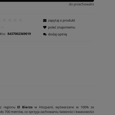
do przechowalni
zapytaj o produkt
:
-
poleć znajomemu
ktu:
8437002369019
dodaj opinię
 z regionu
El Bierzo
w Hiszpanii, wytwarzane w 100% ze
oło 700 metrów, co sprzyja zachowaniu świeżości i kwasowości