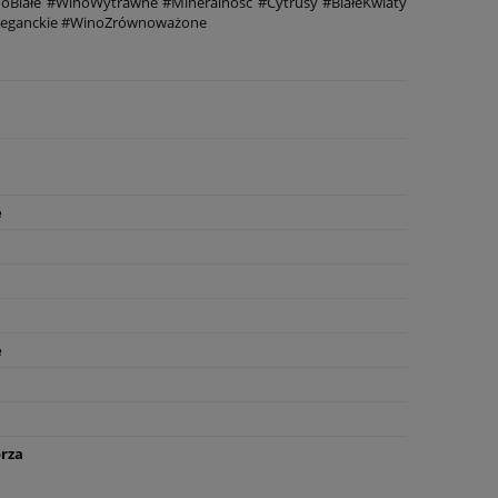
noBiałe #WinoWytrawne #Mineralność #Cytrusy #BiałeKwiaty
eganckie #WinoZrównoważone
e
e
rza