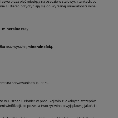
rzewa przez pięć miesięcy na osadzie w stalowych tankach, co
ie El Bierzo przyczyniają się do wyraźnej mineralności wina.
i
mineralne
nuty.
łka
oraz wyraźną
mineralnością
.
ratura serwowania to 10–11°C.
zo w Hiszpanii. Pionier w produkcji win z lokalnych szczepów,
i winifikacji, co pozwala tworzyć wina o wyjątkowej jakości i