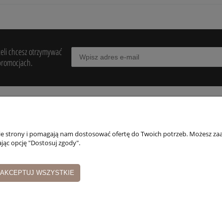
żeli chcesz otrzymywać
promocjach.
POMOC
MOJE KONTO
PŁATNOŚCI I
DOSTAWA
nie strony i pomagają nam dostosować ofertę do Twoich potrzeb. Możesz zaa
egulaminy
Twoje zamówienia
jąc opcję "Dostosuj zgody".
Formy płatności
wroty i reklamacje
Ustawienia konta
Czas i koszty dosta
Przechowalnia
AKCEPTUJ WSZYSTKIE
Czas realizacji
zamówienia