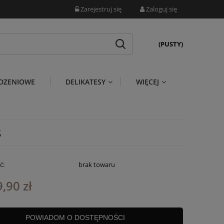
Zarejestruj się
Zaloguj się
(PUSTY)
DZENIOWE
DELIKATESY
WIĘCEJ
s
ć:
brak towaru
,90 zł
POWIADOM O DOSTĘPNOŚCI