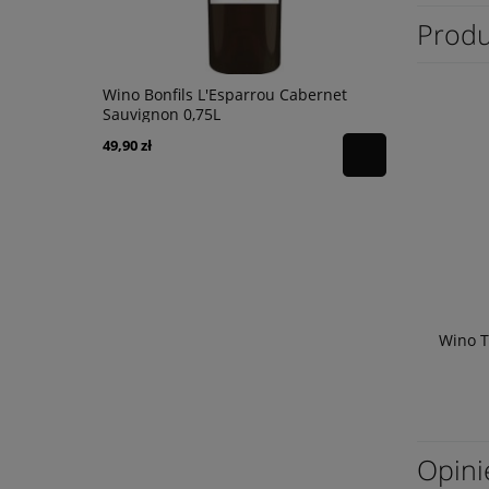
Produ
uvignon
Wino Bonfils L'Esparrou Cabernet
Wino Bonfil
Sauvignon 0,75L
49,90 zł
49,90 zł
Wino 
Opini