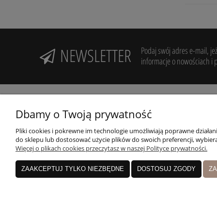
NEWSLETTER
Podaj swój adres e-mail, je
informacje o nowościach i 
Dbamy o Twoją prywatność
Pliki cookies i pokrewne im technologie umożliwiają poprawne działa
Potrzebujesz pomocy? Zadzwoń!
R
do sklepu lub dostosować użycie plików do swoich preferencji, wybiera
+48 606 994 946
Więcej o plikach cookies przeczytasz w naszej Polityce prywatności.
Z
Nasz sklep:
ZAAKCEPTUJ TYLKO NIEZBĘDNE
DOSTOSUJ ZGODY
ZA
Pruszków, Nowa Stacja, ul. Sienkiewicza 19