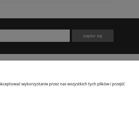
zapisz się
INFORMACJE
O NAS
kceptować wykorzystanie przez nas wszystkich tych plików i przejść
Polityka prywatności
Kontakt
Blog
Nasz sklep
wy
O firmie