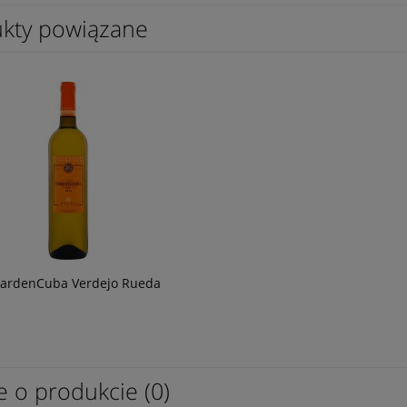
kty powiązane
s L'Esparrou Merlot 0,75L
Wino Bonfils L'Esparrou Chardonnay
0,75L
49,90 zł
TardenCuba Verdejo Rueda
e o produkcie (0)