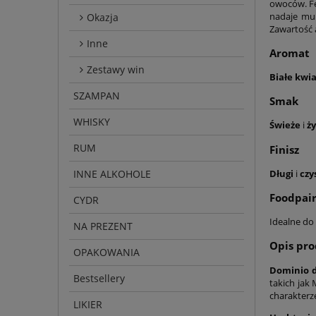
owoców. Fe
nadaje mu 
Okazja
Zawartość 
Inne
Aromat
Zestawy win
Białe kwi
SZAMPAN
Smak
WHISKY
Świeże
i
ż
RUM
Finisz
INNE ALKOHOLE
Długi
i
czy
Foodpair
CYDR
Idealne do
NA PREZENT
Opis pr
OPAKOWANIA
Dominio d
Bestsellery
takich jak
charakterz
LIKIER