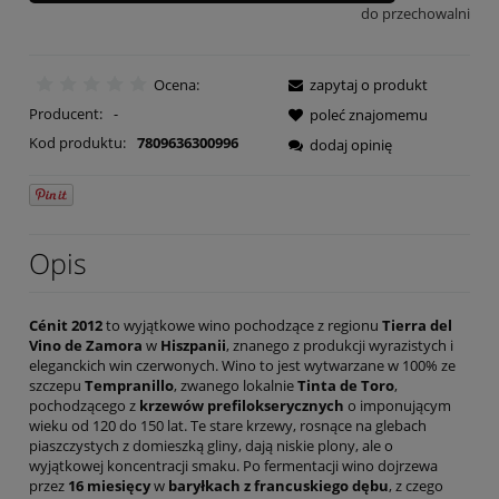
do przechowalni
Ocena:
zapytaj o produkt
Producent:
-
poleć znajomemu
Kod produktu:
7809636300996
dodaj opinię
Opis
Cénit 2012
to wyjątkowe wino pochodzące z regionu
Tierra del
Vino de Zamora
w
Hiszpanii
, znanego z produkcji wyrazistych i
eleganckich win czerwonych. Wino to jest wytwarzane w 100% ze
szczepu
Tempranillo
, zwanego lokalnie
Tinta de Toro
,
pochodzącego z
krzewów prefilokserycznych
o imponującym
wieku od 120 do 150 lat. Te stare krzewy, rosnące na glebach
piaszczystych z domieszką gliny, dają niskie plony, ale o
wyjątkowej koncentracji smaku. Po fermentacji wino dojrzewa
przez
16 miesięcy
w
baryłkach z francuskiego dębu
, z czego