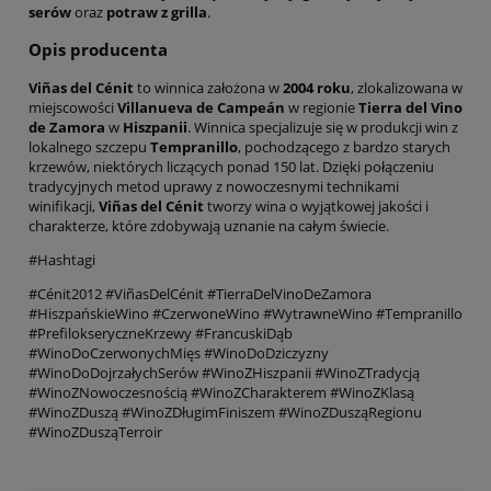
serów
oraz
potraw z grilla
.
Opis producenta
Viñas del Cénit
to winnica założona w
2004 roku
, zlokalizowana w
miejscowości
Villanueva de Campeán
w regionie
Tierra del Vino
de Zamora
w
Hiszpanii
. Winnica specjalizuje się w produkcji win z
lokalnego szczepu
Tempranillo
, pochodzącego z bardzo starych
krzewów, niektórych liczących ponad 150 lat. Dzięki połączeniu
tradycyjnych metod uprawy z nowoczesnymi technikami
winifikacji,
Viñas del Cénit
tworzy wina o wyjątkowej jakości i
charakterze, które zdobywają uznanie na całym świecie.
#Hashtagi
#Cénit2012 #ViñasDelCénit #TierraDelVinoDeZamora
#HiszpańskieWino #CzerwoneWino #WytrawneWino #Tempranillo
#PrefilokseryczneKrzewy #FrancuskiDąb
#WinoDoCzerwonychMięs #WinoDoDziczyzny
#WinoDoDojrzałychSerów #WinoZHiszpanii #WinoZTradycją
#WinoZNowoczesnością #WinoZCharakterem #WinoZKlasą
#WinoZDuszą #WinoZDługimFiniszem #WinoZDusząRegionu
#WinoZDusząTerroir