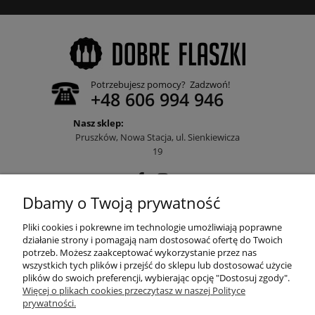
Potrzebujesz pomocy? Zadzwoń!
+48 606 994 946
Nasz sklep:
Pruszków, Nowa Stacja, ul. Sienkiewicza
19
Dbamy o Twoją prywatność
POMOC
Pliki cookies i pokrewne im technologie umożliwiają poprawne
działanie strony i pomagają nam dostosować ofertę do Twoich
potrzeb. Możesz zaakceptować wykorzystanie przez nas
wszystkich tych plików i przejść do sklepu lub dostosować użycie
MOJE KONTO
plików do swoich preferencji, wybierając opcję "Dostosuj zgody".
Więcej o plikach cookies przeczytasz w naszej Polityce
prywatności.