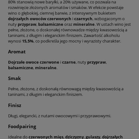
80% stanowią nowe baryłki, a 20% używane, co pozwala na
rozwinięcie złożonych aromatów i smaków. W efekcie powstaje
wino o głębokiej, ciemnej barwie, z intensywnym bukietem
dojrzałych owoców czerwonych
i
czarnych
, wzbogaconym o
nuty
przypraw
,
balsamiczne
oraz
mineralne
. W ustach wino jest
pełne, złożone, o doskonałej równowadze między kwasowością a
taninami, z długim i eleganckim finiszem. Zawartość alkoholu
wynosi
15,5%
, co podkreśla jego mocny i wyrazisty charakter.
Aromat
Dojrzałe owoce czerwone
i
czarne
, nuty
przypraw
,
balsamiczne
,
mineralne
.
Smak
Pełne, złożone, z doskonałą równowagą między kwasowością a
taninami, z długim i eleganckim finiszem.
Finisz
Długi, elegancki, z nutami owocowymi i przyprawowymi.
Foodpairing
Idealne do
czerwonych mięs
,
dziczyzny
,
gulaszy
,
dojrzałych