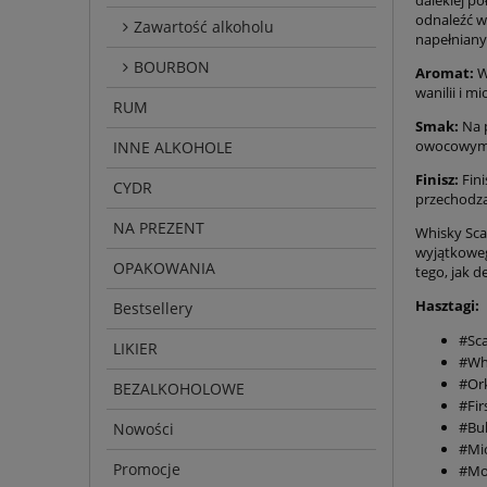
odnaleźć w
Zawartość alkoholu
napełnianyc
BOURBON
Aromat:
W
wanilii i 
RUM
Smak:
Na p
owocowymi i
INNE ALKOHOLE
Finisz:
Fini
CYDR
przechodzą 
NA PREZENT
Whisky Scap
wyjątkoweg
OPAKOWANIA
tego, jak 
Hasztagi:
Bestsellery
#Sc
LIKIER
#Wh
#Or
BEZALKOHOLOWE
#Firs
#Bu
Nowości
#Mi
Promocje
#Mo