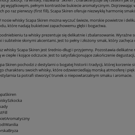
 jej wyjątkowym, pełnym kontrastów bukiecie aromatycznym. Dojrzewając
h po raz pierwszy (first fill), Scapa Skiren oferuje niezwykłą harmonię sma
 nosie whisky Scapa Skiren można wyczuć świeże, morskie powietrze i deli
miodu, które nadają bukietowi zapachowemu głębi i bogactwa.
odniebieniu ta whisky prezentuje się delikatnie i zbalansowanie. Wyraźne sm
 subtelnie słonymi akcentami. Jest to pełny i złożony smak, który zachęca d
sz whisky Scapa Skiren jest średnio-długi i przyjemny. Pozostawia delikatne
w ciepłe i kojące odczucie. Jest to satysfakcjonujące zakończenie degustac
a Skiren pochodzi z destylarni o bogatej historii i tradycji, której korzenie s
o charakteru swoich whisky, które odzwierciedlają morską atmosferę i pię
destylarnia ta potrafi stworzyć trunek o niepowtarzalnym smaku i aromacie.
apaSkiren
iskySzkocka
kady
tFill
kietAromatyczny
odIWanilia
rskaBryza