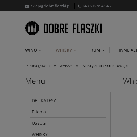
sklep@dobreflaszki.pl
+48 606 994 946
WINO
WHISKY
RUM
INNE A
»
»
Strona główna
WHISKY
Whisky Scapa Skiren 40% 0,7l
Menu
Whi
DELIKATESY
Etiopia
USŁUGI
WHISKY