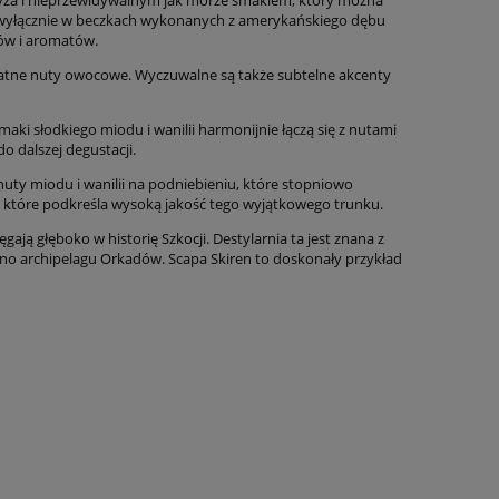
 wyłącznie w beczkach wykonanych z amerykańskiego dębu
ków i aromatów.
katne nuty owocowe. Wyczuwalne są także subtelne akcenty
aki słodkiego miodu i wanilii harmonijnie łączą się z nutami
o dalszej degustacji.
 nuty miodu i wanilii na podniebieniu, które stopniowo
ji, które podkreśla wysoką jakość tego wyjątkowego trunku.
ięgają głęboko w historię Szkocji. Destylarnia ta jest znana z
kno archipelagu Orkadów. Scapa Skiren to doskonały przykład