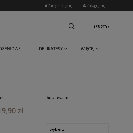
Zarejestruj się
Zaloguj się
(PUSTY)
DZENIOWE
DELIKATESY
WIĘCEJ
ć:
brak towaru
19,90 zł