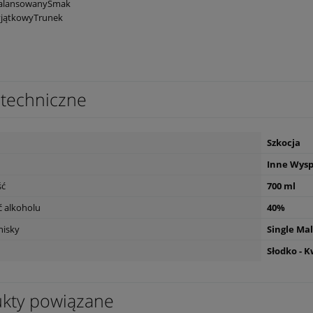
alansowanySmak
jątkowyTrunek
techniczne
Szkocja
Inne Wys
ść
700 ml
 alkoholu
40%
hisky
Single Mal
Słodko - 
kty powiązane
ls L'Esparrou Chardonnay
Wino Bonfils L'Esparrou Cabernet
Sauvignon 0,75L