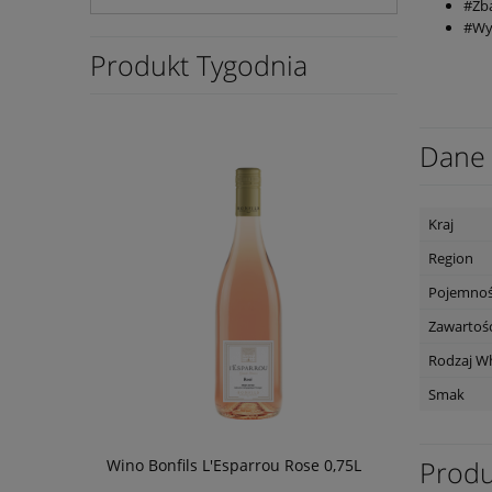
#Zb
#Wy
Produkt Tygodnia
Dane 
Kraj
Region
Pojemno
Zawartość
Rodzaj W
Smak
Produ
ivo di
Wino Bonfils L'Esparrou Rose 0,75L
Wino Bonfi
0,75L