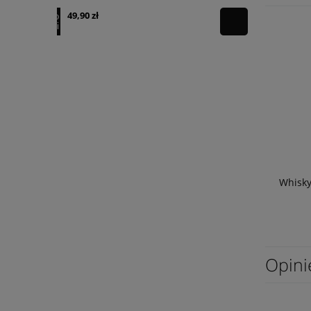
49,90 zł
49,90 zł
powiadom o
dostępności
Whisky
Opini