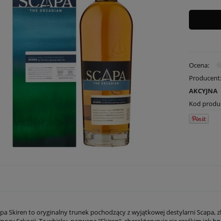
Ocena:
Producent
AKCYJNA
Kod produ
pa Skiren to oryginalny trunek pochodzący z wyjątkowej destylarni Scapa,
ółnocy Szkocji. Ta whisky, nazwana "Skiren", charakteryzuje się rześkim jak