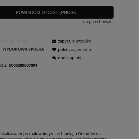
POWIADOM O DOSTĘPNOŚCI
do przechowalni
zapytaj o produkt
:
WYBOROWA SPÓŁKA
poleć znajomemu
dodaj opinię
ktu:
5000299607091
 zlokalizowanej w malowniczym archipelagu Orkadów na
 bryza i nieprzewidywalnym jak morze smakiem, który można